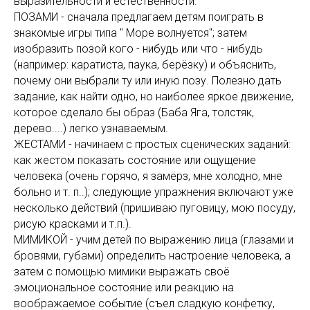
выразительности и естественности.
ПОЗАМИ - сначала предлагаем детям поиграть в
знакомые игры типа " Море волнуется"; затем
изобразить позой кого - нибудь или что - нибудь
(например: каратиста, паука, берёзку) и объяснить,
почему они выбрали ту или иную позу. Полезно дать
задание, как найти одно, но наиболее яркое движение,
которое сделало бы образ (Баба Яга, толстяк,
дерево....) легко узнаваемым.
ЖЕСТАМИ - начинаем с простых сценических заданий:
как жестом показать состояние или ощущение
человека (очень горячо, я замёрз, мне холодно, мне
больно и т. п..); следующие упражнения включают уже
несколько действий (пришиваю пуговицу, мою посуду,
рисую красками и т.п.).
МИМИКОЙ - учим детей по выражению лица (глазами и
бровями, губами) определить настроение человека, а
затем с помощью мимики выражать своё
эмоциональное состояние или реакцию на
воображаемое событие (съел сладкую конфетку,