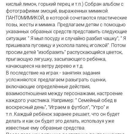
кислый лимон, горький перец и т.п.) Собран альбом с
фотографиями эмоций, выраженных мимикой.
ПАНТОМИМИКОЙ, в которой сочетаются пластические
позы, жесты и мимика. Предлагаем детям с помощью
указанных образных средств представить следующие
ситуации: " Я мыл посуду и случайно разбил чашку", " Я
пришивала пуговицу и уколола палец иголкой". Потом
просим детей "изобразить" распускающийся цветок,
прыгающую лягушку, засыпающего ребёнка,
качающееся на ветру дерево и т.д.
В последствие на играх - занятиях задания
усложняются: предлагаем разыграть сценки,
включающие определённые действия,
взаимоотношения между персонажами, настроение
каждого участника. Например: " Семейный обед в
воскресный день", "Играем в футбол", "Утро" и
т.п..Каждый ребёнок заранее решает, что он будет
делать и как он будет это делать, используя уже
известные ему образные средства.