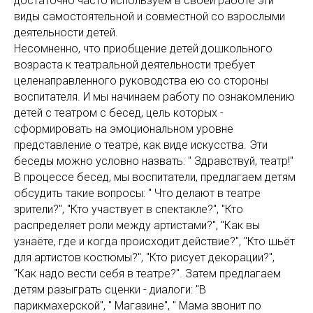
достаточно часто используем в своей работе эти
виды самостоятельной и совместной со взрослыми
деятельности детей.
Несомненно, что приобщение детей дошкольного
возраста к театральной деятельности требует
целенаправленного руководства ею со стороны
воспитателя. И мы начинаем работу по ознакомлению
детей с театром с бесед, цель которых -
сформировать на эмоциональном уровне
представление о театре, как виде искусства. Эти
беседы можно условно назвать: " Здравствуй, театр!"
В процессе бесед, мы воспитатели, предлагаем детям
обсудить такие вопросы: " Что делают в театре
зрители?", "Кто участвует в спектакле?", "Кто
распределяет роли между артистами?", "Как вы
узнаёте, где и когда происходит действие?", "Кто шьёт
для артистов костюмы?", "Кто рисует декорации?",
"Как надо вести себя в театре?". Затем предлагаем
детям разыграть сценки - диалоги: "В
парикмахерской", " Магазине", " Мама звонит по