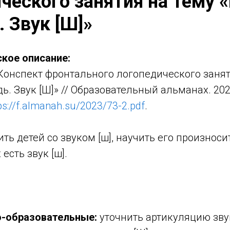
ческого занятия на тему 
 Звук [Ш]»
кое описание:
онспект фронтального логопедического занят
. Звук [Ш]» // Образовательный альманах. 2023
ps://f.almanah.su/2023/73-2.pdf
.
ь детей со звуком [ш], научить его произноси
 есть звук [ш].
-образовательные:
уточнить артикуляцию зву