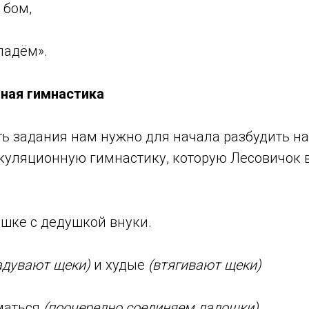
 бом,
падём».
нная гимнастика
ь задания нам нужно для начала разбудить н
куляционную гимнастику, которую Лесовичок 
ушке с дедушкой внуки.
адувают щеки)
и худые
(втягивают щеки)
маться
(поочередно соединяем ладошки)