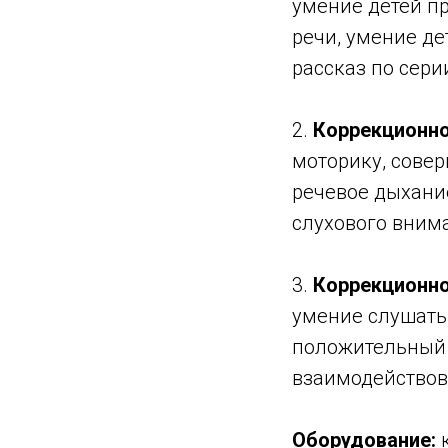
умение детей пр
речи, умение де
рассказ по сери
2.
Коррекционн
моторику, совер
речевое дыхание
слухового внима
3.
Коррекционно
умение слушать 
положительный 
взаимодействова
Оборудование: