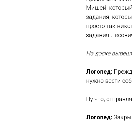
Мишей, который 
задания, которы
просто так нико
задания Лесов
На доске вывеш
Логопед:
Прежд
нужно вести себя
Ну что, отправ
Логопед:
Закрыв