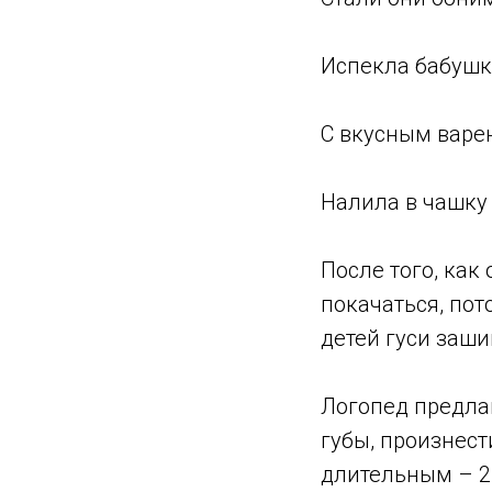
Испекла бабушк
С вкусным вар
Налила в чашку
После того, как
покачаться, пот
детей гуси заш
Логопед предлаг
губы, произнест
длительным – 2