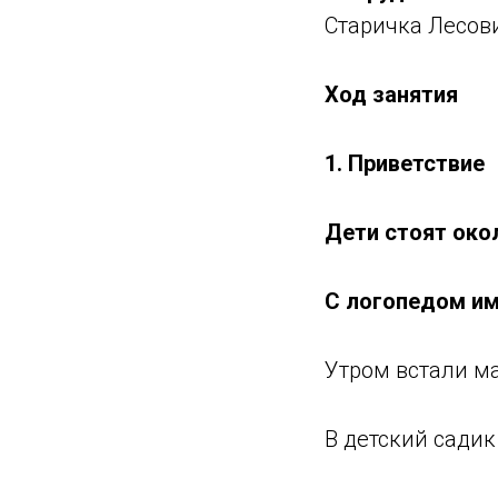
Старичка Лесов
Ход занятия
1. Приветствие
Дети стоят око
C логопедом и
Утром встали 
В детский сади