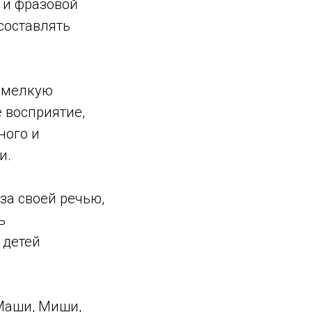
х и фразовой
составлять
 мелкую
 восприятие,
ного и
и.
за своей речью,
ь
 детей
 Маши, Миши,