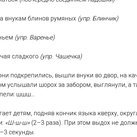
а внукам блинов румяных
(упр. Блинчик)
еньем
(упр. Варенье)
 чая сладкого
(упр. Чашечка)
 они подкрепились, вышли внуки во двор, на ка
ом услышали шорох за забором, выглянули, а т
ипели: шшш…
ает детям, подняв кончик языка кверху, округ
и:
«Ш-ш-ш»
(2–3 раза). При этом выдох не долж
–3 секунды.