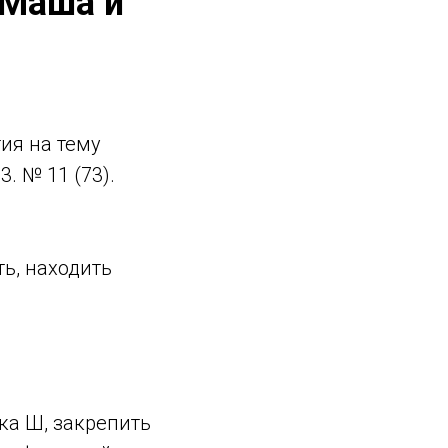
«Маша и
ия на тему
. № 11 (73).
ть, находить
ка Ш, закрепить