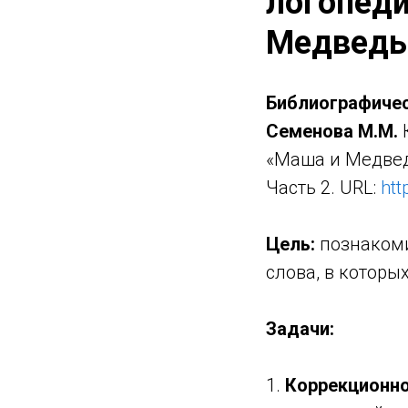
логопеди
Медведь.
Библиографичес
Семенова М.М.
К
«Маша и Медведь
Часть 2. URL:
htt
Цель:
познакомит
слова, в которых
Задачи:
1.
Коррекционно