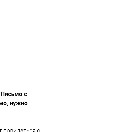
 Письмо с
ьмо, нужно
т повидаться с