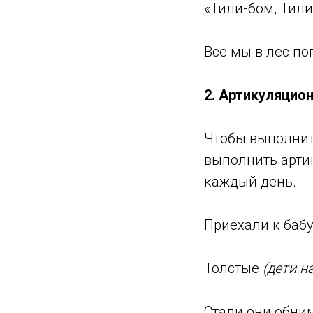
«Тили-бом, Тили
Все мы в лес по
2. Артикуляцио
Чтобы выполнит
выполнить арти
каждый день.
Приехали к баб
Толстые
(дети н
Стали они обни