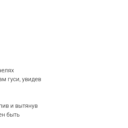
челях
ам гуси, увидев
лив и вытянув
ен быть