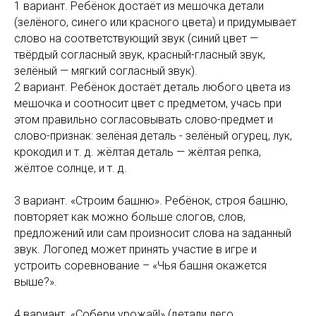
1 вариант. Ребёнок достаёт из мешочка детали
(зелёного, синего или красного цвета) и придумывает
слово на соответствующий звук (синий цвет —
твёрдый согласный звук, красный-гласный звук,
зелёный — мягкий согласный звук).
2 вариант. Ребёнок достаёт деталь любого цвета из
мешочка и соотносит цвет с предметом, учась при
этом правильно согласовывать слово-предмет и
слово-признак: зелёная деталь - зелёный огурец, лук,
крокодил и т. д. жёлтая деталь — жёлтая репка,
жёлтое солнце, и т. д.
3 вариант. «Строим башню». Ребёнок, строя башню,
повторяет как можно больше слогов, слов,
предложений или сам произносит слова на заданный
звук. Логопед может принять участие в игре и
устроить соревнование – «Чья башня окажется
выше?».
4 вариант. «Собери урожай!» (детали лего