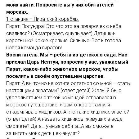
моих найти. Попросите вы у них обитателей
морских.
1 станция – Пиратский корабль.
Пират: Полундра! Это что это за подарочек с неба
свалился? (Осматривает, ощупывает) Детишки-
коротышки! Какие крепкие! Сильные! Вот и готова
новая команда пиратов!
Воспитатель: Мы – ребята из детского сада. Нас
прислал Царь Нептун, попросил у вас, уважаемый
Пират, какое-либо животное морское, чтобы
поселить в своём опустевшем царстве.
Пират: А вы точно не хотите остаться со мной – стать
настоящими пиратами? (ответ детей) Жаль! Я бы с
удовольствием с такой командой отправился в
морское путешествие! Я вам открою тайну: я
откармливаю хищников. А кто такие хищники, знаете?
(ответ детей) А назвать хищников, живущих в воде,
сможете? Да-а… умные ребята…А вы сможете
защитить моих детишек-акулят?