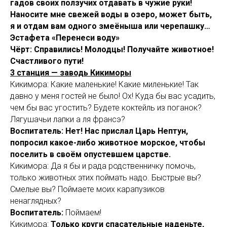
гадов своих ползучих отдавать в чужие руки!
Наносите мне свежей воды в озеро, может быть,
я и отдам вам одного змеёныша или черепашку…
Эстафета «Перенеси воду»
Чёрт: Справились! Молодцы! Получайте животное!
Счастливого пути!
3 станция — заводь Кикиморы
Кикимора: Какие маленькие! Какие миленькие! Так
давно у меня гостей не было! Ох! Куда бы вас усадить,
чем бы вас угостить? Будете коктейль из поганок?
Лягушачьи лапки а ля франсэ?
Воспитатель: Нет! Нас прислал Царь Нептун,
попросил какое-либо животное морское, чтобы
поселить в своём опустевшем царстве.
Кикимора: Да я бы и рада родственничку помочь,
только животных этих поймать надо. Быстрые вы?
Смелые вы? Поймаете моих карапузиков
ненаглядных?
Воспитатель:
Поймаем!
Кикимора:
Только круги спасательные наденьте,