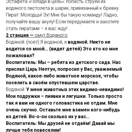
Эстафета «Попади в цель»: попасть струёй из
водяного пистолета в шарик, привязанный к бревну.
Пират: Молодцы! Эх! Мне бы такую команду! Ладно,
получайте вашу акулу! Если передумаете и захотите
стать пиратами – я вас жду!
2 станция —
омут Водяного
Водяной: (поёт) Я водяной, я
водяной. Никто не
водится со мной… (видит детей) Это кто ко мне
пожаловал?
Воспитатель: Мы – ребята из детского сада. Нас
прислал Царь Нептун, попросил у Вас, уважаемый
Водяной, какое-либо животное морское, чтобы
поселить в своём опустевшем царстве.
Водяной:
У меня животных этих видимо-невидимо!
Мои подружки – пиявки и лягушки. Только просто
так я вам ни одного головастика не отдам. Мне
очень скучно. Оставьте мне взамен кого-нибудь
из детей. Во-о-он сколько их у вас…
Воспитатель: Мы друзей не отдаём! Давай мы
лучше тебя повеселим!