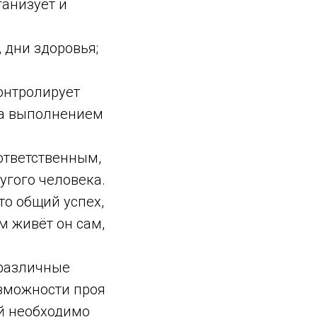
ганизует и
 дни здоровья;
онтролирует
 за выполнением
ответственным,
гого человека.
то общий успех,
м живёт он сам,
 различные
озможности проя
ой необходимо