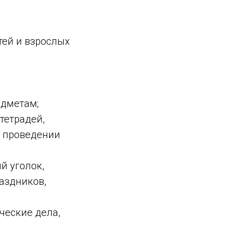
,
тей и взрослых
едметам;
тетрадей,
в проведении
й уголок,
аздников,
ческие дела,