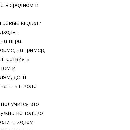
о в среднем и
 игровые модели
дходят
на игра.
орме, например,
ешествия в
ятам и
лям, дети
ивать в школе
получится это
Нужно не только
водить ходом