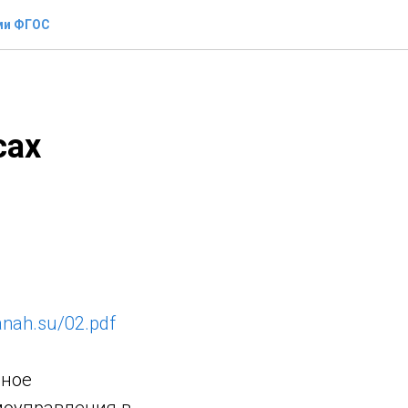
ми ФГОС
сах
manah.su/02.pdf
ьное