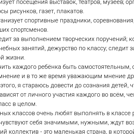
изует посещения выставок, театров, музеев; ор
сы рисунков, газет, плакатов.
ганизует спортивные праздники, соревнования,
ших спортсменов.
едит за выполнением творческих поручений; к
чебных занятий, дежурство по классу; следит
й жизни.
чить каждого ребёнка быть самостоятельным, 
нение и в то же время уважающим мнение дру
этого, я стараюсь довести до сознания детей, ч
ависят от личного участия каждого во всём, че
ласс в целом.
ных классов очень любят выполнять в классе
 чувствуют себя значимыми, нужными, ждут в
кий коллектив - это маленькая страна, в котор