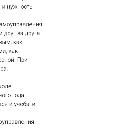
 и нужность
 самоуправления
 друг за друга.
вым, как
ми, как
есной. При
са,
коле
ного года
я и учёба, и
оуправления -