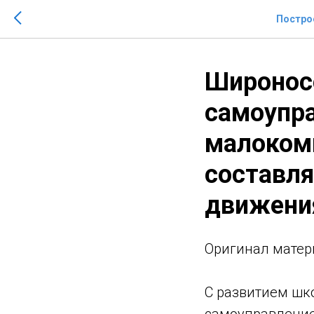
Постро
Широнос
самоупра
малоком
составля
движени
Оригинaл матер
С развитием шк