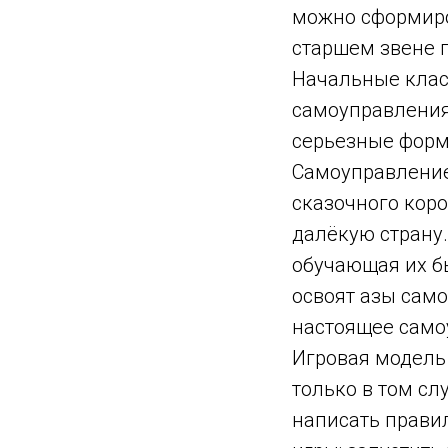
можно сформиро
старшем звене 
Начальные класс
самоуправления
серьезные форм
Самоуправление
сказочного коро
далёкую страну.
обучающая их б
освоят азы сам
настоящее само
Игровая модель 
только в том сл
написать прави