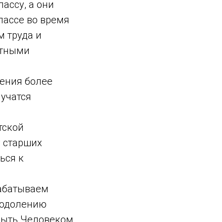
ассу, а они
лассе во время
м труда и
атными
чения более
 учатся
тской
у старших
ься к
рабатываем
реодолению
быть Человеком.