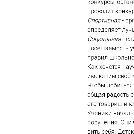
конкурсы; орган
проводит конкур
Спортивная
- ор
определяет луч
Социальная
- сл
посещаемость у
правил школьно
Как хочется нау
имеющим своё м
Чтобы добиться 
общая радость з
его товарищ и к
Ученики началь
поручения. Они
вить себя. Детс