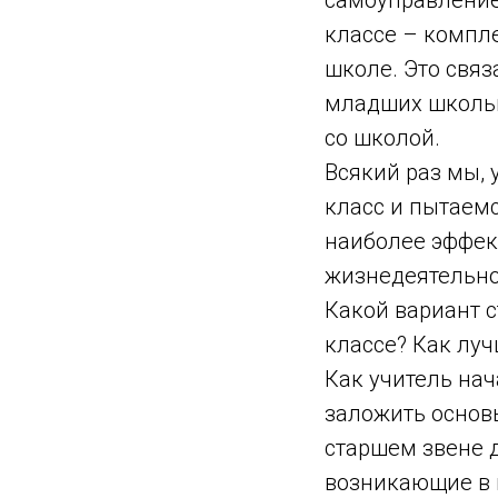
самоуправление
классе – компле
школе. Это свя
младших школьн
со школой.
Всякий раз мы, 
класс и пытаем
наиболее эффек
жизнедеятельно
Какой вариант 
классе? Как лу
Как учитель нач
заложить основ
старшем звене 
возникающие в 