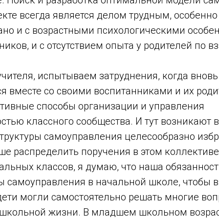
. Поиск и разработка оптимальной модели са
кте всегда является делом трудным, особенно
зано и с возрастными психологическими особе
иков, и с отсутствием опыта у родителей по 
учителя, испытываем затруднения, когда внов
ся вместе со своими воспитанниками и их род
тивные способы организации и управления
стью классного сообщества. И тут возникают 
структуры самоуправления целесообразно избр
чше распределить поручения в этом коллектив
альных классов, я думаю, что наша обязанност
ы самоуправления в начальной школе, чтобы в
дети могли самостоятельно решать многие воп
школьной жизни. В младшем школьном возрас