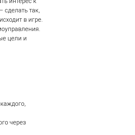
ать интерес к
– сделать так,
исходит в игре.
моуправления.
ые цели и
 каждого,
ого через