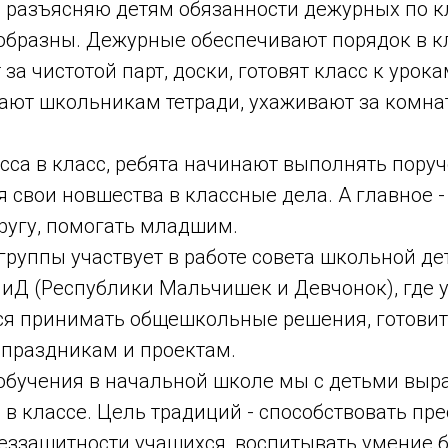
Я разъясняю детям обязанности дежурных по кл
образны. Дежурные обеспечивают порядок в к
за чистотой парт, доски, готовят класс к урока
дают школьникам тетради, ухаживают за комн
сса в класс, ребята начинают выполнять пору
я свои новшества в классные дела. А главное -
ругу, помогать младшим.
группы участвует в работе совета школьной де
иД (Республики Мальчишек и Девчонок), где 
ся принимать общешкольные решения, готовит
праздникам и проектам.
обучения в начальной школе мы с детьми вы
 в классе. Цель традиций - способствовать п
беззащитности учащихся, воспитывать умение 