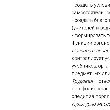
- создать услов
самостоятельнос
- создать благо
(учителей и род
- формировать т
Функции органо
Познавательная
контролирует ус
учебников; орга
предметных ол
Трудовая
– отве
портфолио клас
следит за поряд
Культурно-масс