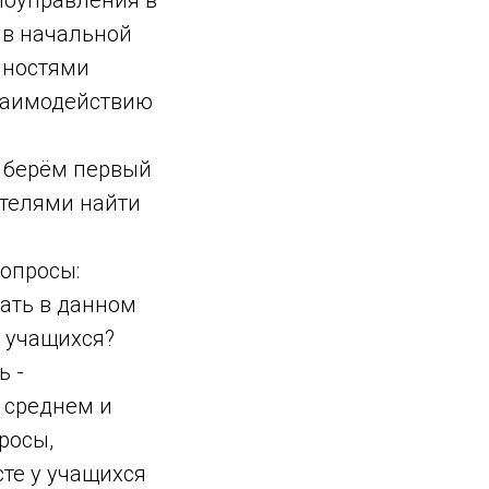
моуправления в
 в начальной
нностями
взаимодействию
ь берём первый
ителями найти
вопросы:
ать в данном
е учащихся?
ь -
 среднем и
росы,
те у учащихся