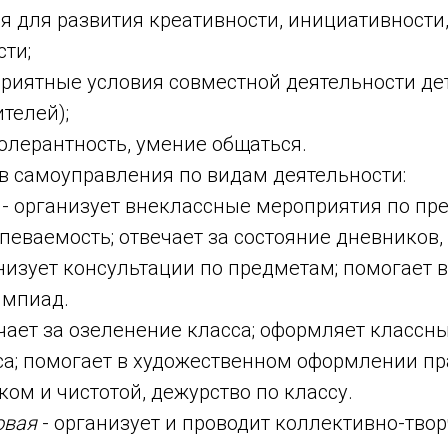
ия для развития креативности, инициативности
ти;
приятные условия совместной деятельности де
ителей);
олерантность, умение общаться.
в самоуправления по видам деятельности:
- организует внеклассные мероприятия по пр
певаемость; отвечает за состояние дневников, 
низует консультации по предметам; помогает 
импиад.
чает за озеленение класса; оформляет классны
са; помогает в художественном оформлении пр
ком и чистотой, дежурство по классу.
овая
- организует и проводит коллективно-твор