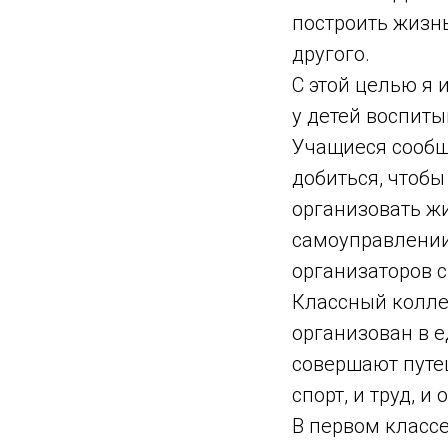
построить жизн
другого.
С этой целью я 
у детей воспиты
Учащиеся сообща
добиться, чтоб
организовать жи
самоуправлении
организаторов с
Классный колле
организован в е
совершают путеш
спорт, и труд, и
В первом класс