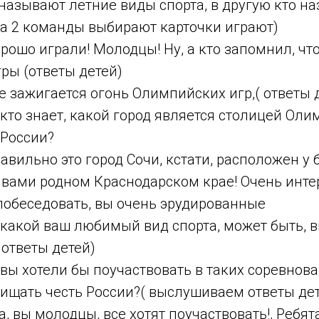
называют летние виды спорта, в другую кто н
на 2 команды выбирают карточки играют)
рошо играли! Молодцы! Ну, а кто запомнил, чт
ры (ответы детей)
е зажигается огонь Олимпийских игр,( ответы 
А кто знает, какой город является столицей Оли
 России?
равильно это город Сочи, кстати, расположен у
 вами родном Краснодарском крае! Очень инте
побеседовать, вы очень эрудированные
А какой ваш любимый вид спорта, может быть, в
 ответы детей)
А вы хотели бы поучаствовать в таких соревнова
ищать честь России?( выслушиваем ответы де
Да, вы молодцы, все хотят поучаствовать!, Ребят