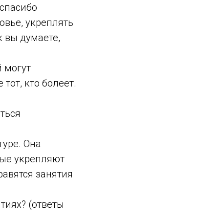
 спасибо
овье, укреплять
к вы думаете,
й могут
тот, кто болеет.
аться
туре. Она
рые укрепляют
равятся занятия
тиях? (ответы