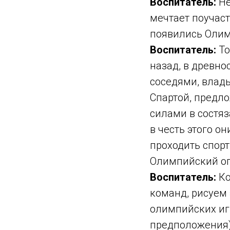
Воспитатель:
Не
мечтает поучаст
появились Олим
Воспитатель:
То
назад, в древно
соседями, влад
Спартой, предло
силами в состя
в честь этого он
проходить спорт
Олимпийский ог
Воспитатель:
Ко
команд, рисуем 
олимпийских иг
предположения