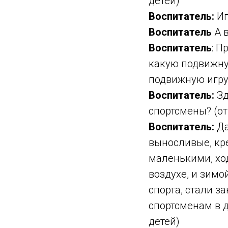
детей)
Воспитатель:
Иг
Воспитатель
А в
Воспитатель
: П
какую подвижную
подвижную игру
Воспитатель:
Зд
спортсмены? (от
Воспитатель:
Да
выносливые, кре
маленькими, ход
воздухе, и зимо
спорта, стали з
спортсменам в 
детей)