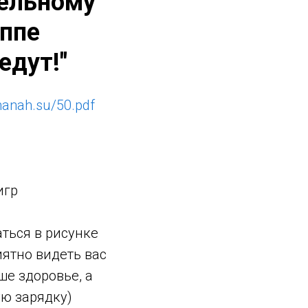
тельному
уппе
едут!"
lmanah.su/50.pdf
игр
ться в рисунке
иятно видеть вас
ше здоровье, а
ю зарядку)