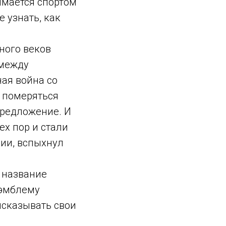
имается спортом
е узнать, как
ного веков
 между
ая война со
и померяться
предложение. И
тех пор и стали
ции, вспыхнул
 название
 эмблему
ысказывать свои