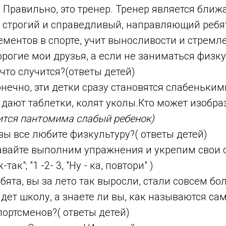
! Правильно, это тренер. Тренер является бли
н строгий и справедливый, направляющий ребя
ментов в спорте, учит выносливости и стремл
рогие мои друзья, а если не заниматься физку
 что случится?(ответы детей)
нечно, эти детки сразу становятся слабенькими
 дают таблетки, колят уколы.Кто может изобра
ится пантомима слабый ребенок)
вы все любите физкультуру?( ответы детей)
вайте выполним упражнения и укрепим свои 
ак"; "1 -2- 3, "Ну - ка, повтори" )
бята, вы за лето так выросли, стали совсем бол
йдет школу, а знаете ли вы, как называются с
ортсменов?( ответы детей)