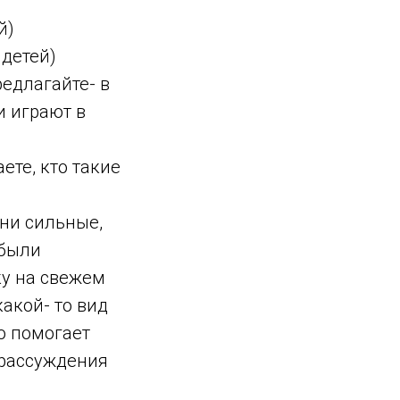
й)
 детей)
редлагайте- в
и играют в
ете, кто такие
Они сильные,
 были
ку на свежем
какой- то вид
то помогает
 рассуждения