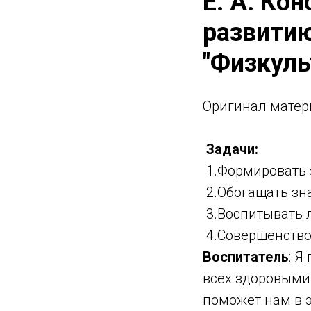
Е. А. Ко
развитию
"Физкуль
Оригинал матер
Задачи:
1.Формировать 
2.Обогащать зн
3.Воспитывать л
4.Совершенство
Воспитатель
: Я
всех здоровыми 
поможет нам в 