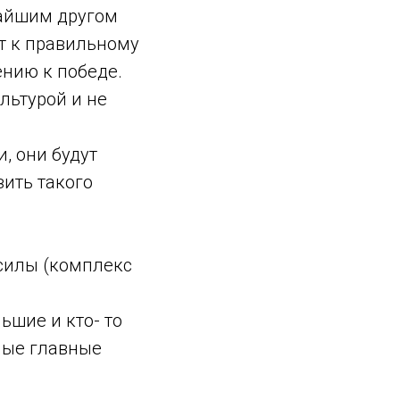
жайшим другом
т к правильному
ению к победе.
льтурой и не
, они будут
зить такого
силы (комплекс
ьшие и кто- то
амые главные