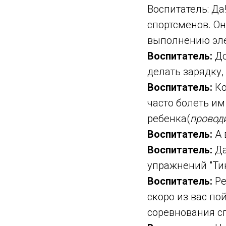
Воспитатель: Да
спортсменов. О
выполнению эле
Воспитатель:
До
делать зарядку,
Воспитатель:
Ко
часто болеть им
ребенка(
провод
Воспитатель:
А 
Воспитатель:
Да
упражнений "Тик-т
Воспитатель:
Ре
скоро из вас по
соревнования сп