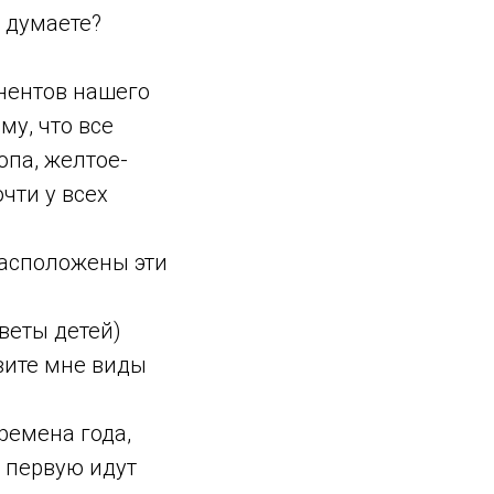
ы думаете?
инентов нашего
му, что все
опа, желтое-
чти у всех
расположены эти
веты детей)
вите мне виды
времена года,
в первую идут