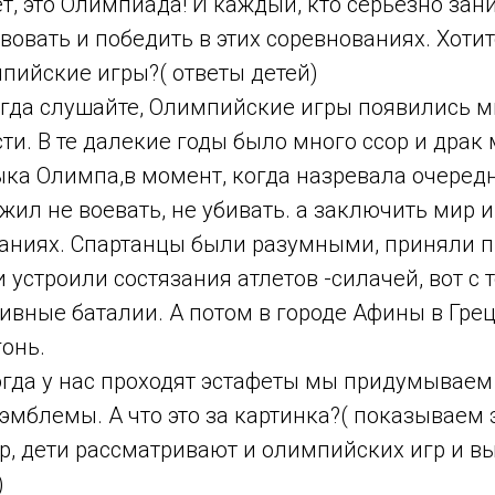
т, это Олимпиада! И каждый, кто серьезно зан
вовать и победить в этих соревнованиях. Хотит
пийские игры?( ответы детей)
гда слушайте, Олимпийские игры появились м
сти. В те далекие годы было много ссор и драк
ыка Олимпа,в момент, когда назревала очередн
жил не воевать, не убивать. а заключить мир 
заниях. Спартанцы были разумными, приняли 
и устроили состязания атлетов -силачей, вот с 
ивные баталии. А потом в городе Афины в Гре
онь.
гда у нас проходят эстафеты мы придумываем
эмблемы. А что это за картинка?( показываем
р, дети рассматривают и олимпийских игр и в
)