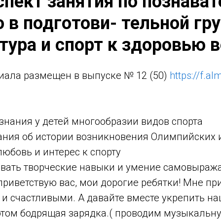
нспект занятия по познава
 в подготови- тельной гр
тура и спорт к здоровью в
иала размещен в выпуске № 12 (50)
https://f.a
знания у детей многообразии видов спорта
ания об истории возникновения Олимпийских 
юбовь и интерес к спорту
вать творческие навыки и умение самовыража
 приветствую вас, мои дорогие ребятки! Мне пр
и счастливыми. А давайте вместе укрепить на
этом бодрящая зарядка.( проводим музыкальну