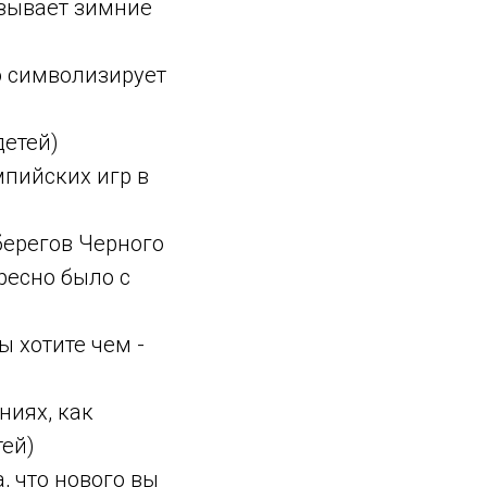
азывает зимние
о символизирует
детей)
мпийских игр в
 берегов Черного
ресно было с
ы хотите чем -
ниях, как
тей)
а, что нового вы