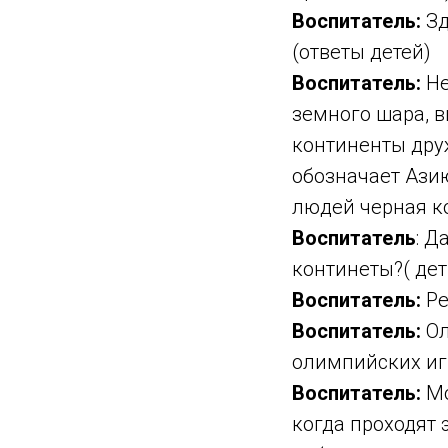
Воспитатель:
Зд
(ответы детей)
Воспитатель:
Не
земного шара, в
континенты друж
обозначает Азию
людей черная ко
Воспитатель
: Д
континеты?( дет
Воспитатель:
Ре
Воспитатель:
Ол
олимпийских игр
Воспитатель:
Мо
когда проходят 