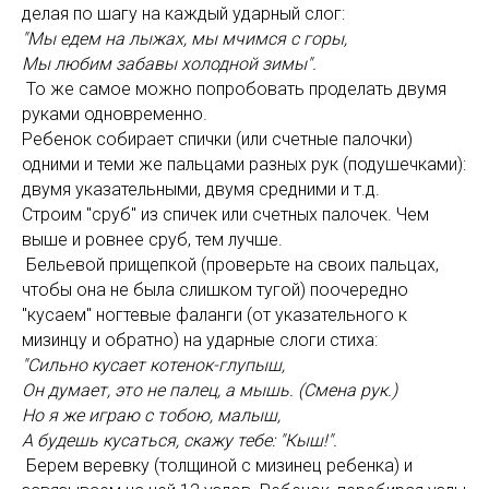
делая по шагу на каждый ударный слог:
"Мы едем на лыжах, мы мчимся с горы,
Мы любим забавы холодной зимы".
То же самое можно попробовать проделать двумя
руками одновременно.
Ребенок собирает спички (или счетные палочки)
одними и теми же пальцами разных рук (подушечками):
двумя указательными, двумя средними и т.д.
Строим "сруб" из спичек или счетных палочек. Чем
выше и ровнее сруб, тем лучше.
Бельевой прищепкой (проверьте на своих пальцах,
чтобы она не была слишком тугой) поочередно
"кусаем" ногтевые фаланги (от указательного к
мизинцу и обратно) на ударные слоги стиха:
"Сильно кусает котенок-глупыш,
Он думает, это не палец, а мышь. (Смена рук.)
Но я же играю с тобою, малыш,
А будешь кусаться, скажу тебе: "Кыш!".
Берем веревку (толщиной с мизинец ребенка) и