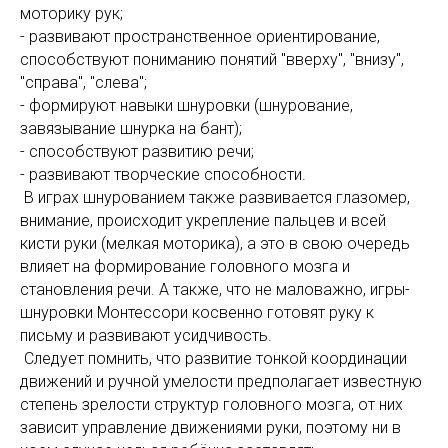
моторику рук;
- развивают пространственное ориентирование,
способствуют пониманию понятий "вверху", "внизу",
"справа", "слева";
- формируют навыки шнуровки (шнурование,
завязывание шнурка на бант);
- способствуют развитию речи;
- развивают творческие способности.
В играх шнурованием также развивается глазомер,
внимание, происходит укрепление пальцев и всей
кисти руки (мелкая моторика), а это в свою очередь
влияет на формирование головного мозга и
становления речи. А также, что не маловажно, игры-
шнуровки Монтессори косвенно готовят руку к
письму и развивают усидчивость.
Следует помнить, что развитие тонкой координации
движений и ручной умелости предполагает известную
степень зрелости структур головного мозга, от них
зависит управление движениями руки, поэтому ни в