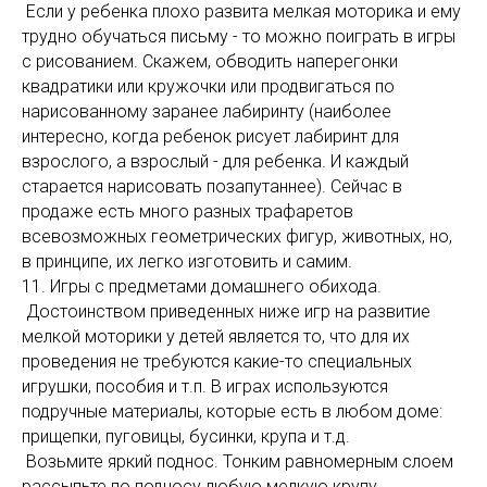
Если у ребенка плохо развита мелкая моторика и ему
трудно обучаться письму - то можно поиграть в игры
с рисованием. Скажем, обводить наперегонки
квадратики или кружочки или продвигаться по
нарисованному заранее лабиринту (наиболее
интересно, когда ребенок рисует лабиринт для
взрослого, а взрослый - для ребенка. И каждый
старается нарисовать позапутаннее). Сейчас в
продаже есть много разных трафаретов
всевозможных геометрических фигур, животных, но,
в принципе, их легко изготовить и самим.
11. Игры с предметами домашнего обихода.
Достоинством приведенных ниже игр на развитие
мелкой моторики у детей является то, что для их
проведения не требуются какие-то специальных
игрушки, пособия и т.п. В играх используются
подручные материалы, которые есть в любом доме:
прищепки, пуговицы, бусинки, крупа и т.д.
Возьмите яркий поднос. Тонким равномерным слоем
рассыпьте по подносу любую мелкую крупу.