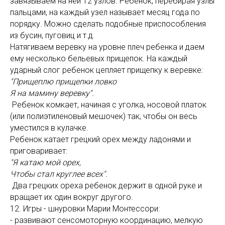
завязываем на ней 12 узлов. Ребенок, перебирая узлы
пальцами, на каждый узел называет месяц года по
порядку. Можно сделать подобные приспособления
из бусин, пуговиц и т.д.
Натягиваем веревку на уровне плеч ребенка и даем
ему несколько бельевых прищепок. На каждый
ударный слог ребенок цепляет прищепку к веревке:
"Прищеплю прищепки ловко
Я на мамину веревку".
Ребенок комкает, начиная с уголка, носовой платок
(или полиэтиленовый мешочек) так, чтобы он весь
уместился в кулачке.
Ребенок катает грецкий орех между ладонями и
приговаривает:
"Я катаю мой орех,
Чтобы стал круглее всех".
Два грецких ореха ребенок держит в одной руке и
вращает их один вокруг другого.
12. Игры - шнуровки Марии Монтессори:
- развивают сенсомоторную координацию, мелкую