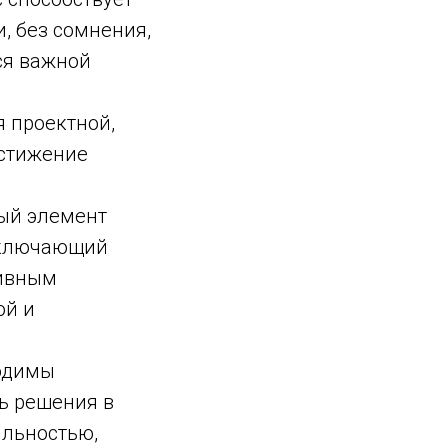
, без сомнения,
ся важной
я проектной,
остижение
ый элемент
включающий
тивным
ой и
одимы
ь решения в
ильностью,