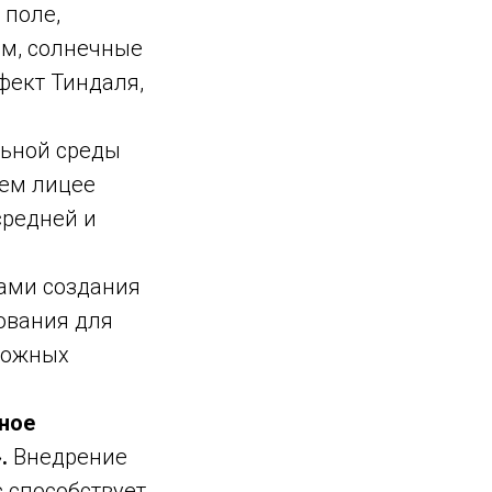
 поле,
рм, солнечные
фект Тиндаля,
льной среды
шем лицее
средней и
пами создания
ования для
ложных
ное
».
Внедрение
 способствует