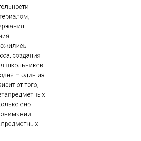
тельности
териалом,
ержания.
ния
ложились
сса, создания
ля школьников.
одня – один из
исит от того,
метапредметных
колько оно
 понимании
тапредметных