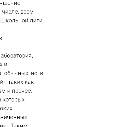
учшение
 числе, всем
 Школьной лиги
в
и
лаборатория,
х и
 обычных, но, в
 - таких как
м и прочее.
в которых
соких
аниченные
тию. Таким