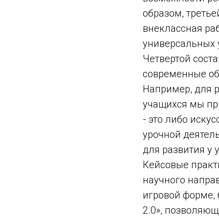
образом, треть
внеклассная ра
универсальных 
Четвертой сост
современные об
Например, для 
учащихся мы пр
- это либо иску
урочной деятель
для развития у
Кейсовые практ
научного направ
игровой форме,
2.0», позволяю