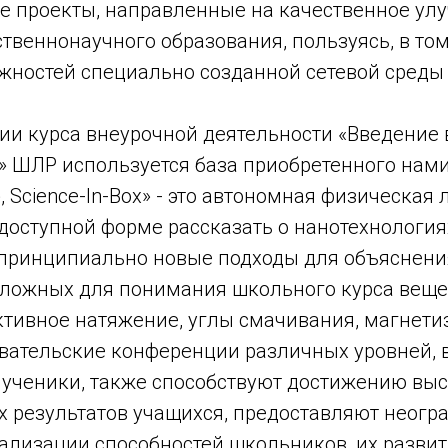
е проекты, направленные на качественное ул
твеннонаучного образования, пользуясь, в том
жностей специально созданной сетевой среды
ии курса внеурочной деятельности «Введение 
» ШЛР используется база приобретенного нам
 Science-In-Box» - это автономная физическая 
доступной форме рассказать о нанотехнология
ринципиально новые подходы для объяснения
сложных для понимания школьного курса вещей
ктивное натяжение, углы смачивания, магнетиз
вательские конференции различных уровней, 
 ученики, также способствуют достижению вы
 результатов учащихся, предоставляют неогр
ализации способностей школьников, их разви