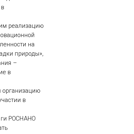
 в
дим реализацию
новационной
ленности на
гадки природы»,
ания –
ие в
м организацию
участии в
лиги РОСНАНО
ать