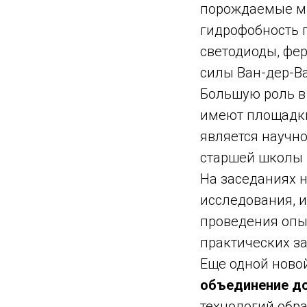
порождаемые ми
гидрофобность 
светодиоды, фе
силы Ван-дер-Ва
Большую роль в
имеют площадки
является научно
старшей школы 
На заседаниях 
исследования, 
проведения опы
практических за
Еще одной ново
объединение до
технологий обра