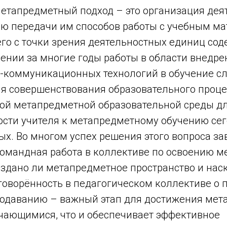
метапредметный подход – это организация дея
ью передачи им способов работы с учебным ма
го с точки зрения деятельностных единиц сод
ении за многие годы работы в области внедре
коммуникационных технологий в обучение с
я совершенствования образовательного проце
ой метапредметной образовательной среды д
ости учителя к метапредметному обучению сег
х. Во многом успех решения этого вопроса зав
командная работа в коллективе по освоению 
оздано ли метапредметное пространство и нас
говорённость в педагогическом коллективе о
подаванию – важный этап для достижения ме
учающимися, что и обеспечивает эффективное