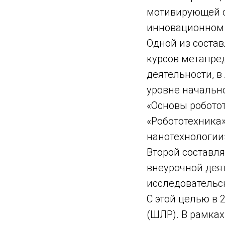
мотивирующей с
инновационном
Одной из соста
курсов метапре
деятельности, 
уровне начально
«Основы роботот
«Робототехника»
нанотехнологии
Второй составл
внеурочной деят
исследовательск
С этой целью в
(ШЛР). В рамка