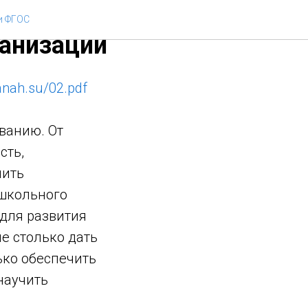
дметного
и ФГОС
ганизации
manah.su/02.pdf
ванию. От
сть,
лить
 школьного
 для развития
е столько дать
ько обеспечить
научить