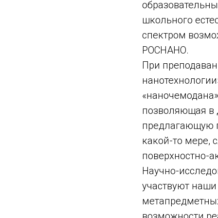
образовательны
школьного естес
спектром возмо
РОСНАНО.
При преподаван
нанотехнологии
«наночемодана»,
позволяющая в 
предлагающую п
какой-то мере, 
поверхностно-а
Научно-исследо
участвуют наши
метапредметных
возможности ре