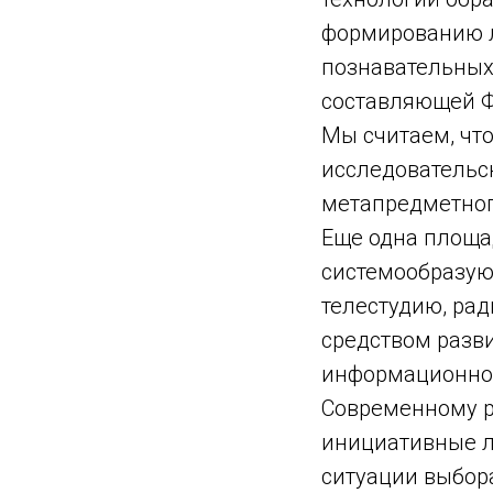
формированию л
познавательных
составляющей Ф
Мы считаем, что
исследовательс
метапредметног
Еще одна площа
системообразую
телестудию, ра
средством разв
информационной
Современному 
инициативные л
ситуации выбора