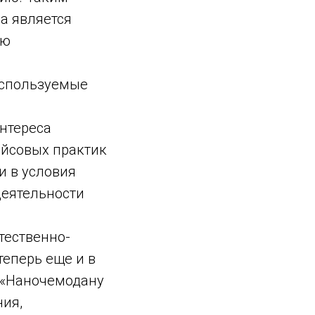
а является
ию
используемые
нтереса
ейсовых практик
и в условия
деятельности
тественно-
теперь еще и в
 «Наночемодану
ния,