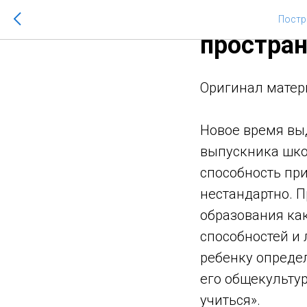
Кучина И
Постр
простран
Оригинaл матер
Новое время вы
выпускника шко
способность пр
нестандартно. 
образования как
способностей и 
ребенку опреде
его общекультур
учиться».