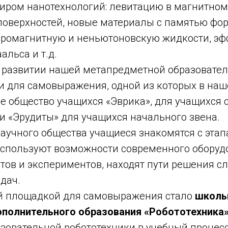
ром нанотехнологий: левитацию в магнитном
поверхностей, новые материалы с памятью фо
рромагнитную и неньютоновскую жидкости, эф
альса и т.д.
 развитии нашей метапредметной образовате
 для самовыражения, одной из которых в на
е общество учащихся «Эврика», для учащихся 
и «Эрудиты» для учащихся начального звена.
научного общества учащиеся знакомятся с эта
используют возможности современного оборуд
тов и экспериментов, находят пути решения с
дач.
й площадкой для самовыражения стало
школь
полнительного образования «Робототехника
зовательной робототехники в учебный процесс