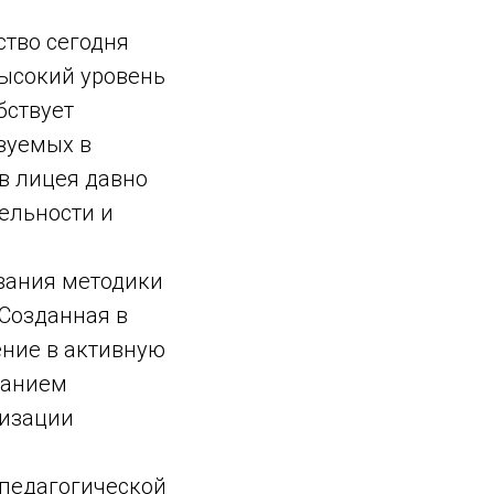
ство сегодня
высокий уровень
бствует
зуемых в
в лицея давно
ельности и
вания методики
Созданная в
ение в активную
нанием
лизации
 педагогической