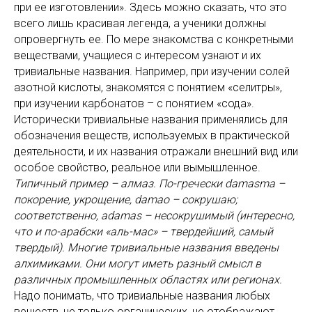
при ее изготовлении». Здесь можно сказать, что это
всего лишь красивая легенда, а ученики должны
опровергнуть ее. По мере знакомства с конкретными
веществами, учащиеся с интересом узнают и их
тривиальные названия. Например, при изучении солей
азотной кислоты, знакомятся с понятием «селитры»,
при изучении карбонатов – с понятием «сода».
Исторически тривиальные названия применялись для
обозначения веществ, используемых в практической
деятельности, и их названия отражали внешний вид или
особое свойство, реальное или вымышленное.
Типичный пример – алмаз. По-гречески damasma –
покорение, укрощение, damao – сокрушаю;
соответственно, adamas – несокрушимый (интересно,
что и по-арабски «аль-мас» – твердейший, самый
твердый). Многие тривиальные названия введены
алхимиками. Они могут иметь разный смысл в
различных промышленных областях или регионах.
Надо понимать, что тривиальные названия любых
веществ, не только органических, не отображают