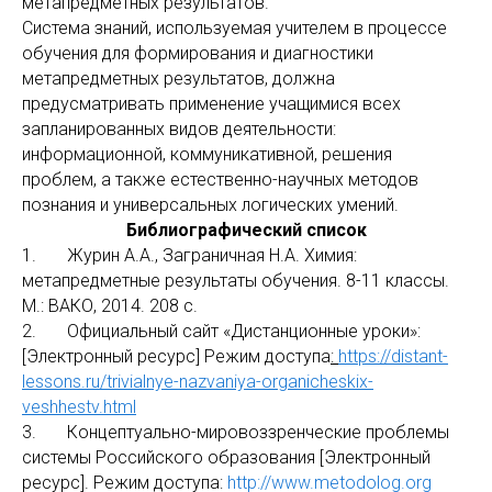
метапредметных результатов.
Система знаний, используемая учителем в процессе
обучения для формирования и диагностики
метапредметных результатов, должна
предусматривать применение учащимися всех
запланированных видов деятельности:
информационной, коммуникативной, решения
проблем, а также естественно-научных методов
познания и универсальных логических умений.
Библиографический список
1. Журин А.А., Заграничная Н.А. Химия:
метапредметные результаты обучения. 8-11 классы.
М.: ВАКО, 2014. 208 с.
2. Официальный сайт «Дистанционные уроки»:
[Электронный ресурс] Режим доступа
:
https://distant-
lessons.ru/trivialnye-nazvaniya-organicheskix-
veshhestv.html
3. Концептуально-мировоззренческие проблемы
системы Российского образования [Электронный
ресурс]. Режим доступа:
http://www.metodolog.org