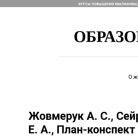
КУРСЫ ПОВЫШЕНИЯ КВАЛИФИКА
ОБРАЗ
О ж
Жовмерук А. С., Сей
Е. А., План-конспек