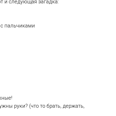
от и следующая загадка:
 с пальчиками
жные!
ужны руки? (что то брать, держать,