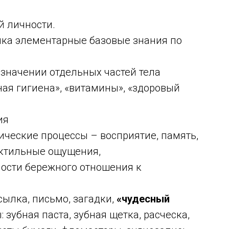
й личности.
нка элементарные базовые знания по
азначении отдельных частей тела
ная гигиена», «витамины», «здоровый
ия
ические процессы – восприятие, память,
актильные ощущения,
мости бережного отношения к
сылка, письмо, загадки,
«чудесный
зубная паста, зубная щетка, расческа,