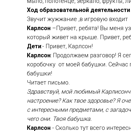
мыло, полотенце, зеркало, фрукты, л
Ход образовательной деятельности
Звучит жужжание ,в игровую входит 
Карлсон
–Привет, ребята! Вы меня у
который живет на крыше. Привет, реб
Дети
:- Привет, Карлсон!
Карлсон
: Продолжаем разговор! Я се
коробочку от моей бабушки. Сейчас п
бабушки!
Читает письмо.
Здравствуй, мой любимый Карлисончи
настроение? Как твое здоровье? Я оч
с интересными предметами, с загадоч
чего они. Твоя бабушка.
Карлсон
- Сколько тут всего интерес