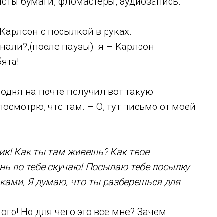
исты бумаги, фломастеры, аудиозапись.
Карлсон с посылкой в руках.
знали?,(после паузы) я – Карлсон,
ята!
годня на почте получил вот такую
осмотрю, что там. – О, тут письмо от моей
к! Как ты там живешь? Как твое
ень по тебе скучаю! Посылаю тебе посылку
ками, Я думаю, что ты разберешься для
ного! Но для чего это все мне? Зачем