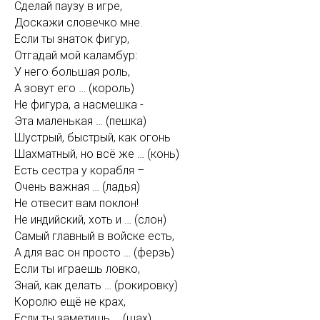
Сделай паузу в игре,
Доскажи словечко мне.
Если ты знаток фигур,
Отгадай мой каламбур:
У него большая роль,
А зовут его … (король)
Не фигура, а насмешка -
Эта маленькая … (пешка)
Шустрый, быстрый, как огонь
Шахматный, но всё же … (конь)
Есть сестра у корабля –
Очень важная … (ладья)
Не отвесит вам поклон!
Не индийский, хоть и … (слон)
Самый главный в войске есть,
А для вас он просто … (ферзь)
Если ты играешь ловко,
Знай, как делать … (рокировку)
Королю ещё не крах,
Если ты заметишь … (шах)