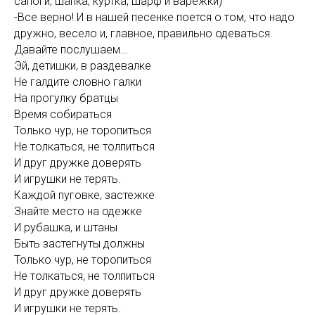
сапоги, шапка, куртка, шарф и варежки)
-Все верно! И в нашей песенке поется о том, что надо
дружно, весело и, главное, правильно одеваться.
Давайте послушаем…
Эй, детишки, в раздевалке
Не галдите словно галки
На прогулку братцы
Время собираться
Только чур, не торопиться
Не толкаться, не толпиться
И друг дружке доверять
И игрушки не терять.
Каждой пуговке, застежке
Знайте место на одежке
И рубашка, и штаны
Быть застегнуты должны
Только чур, не торопиться
Не толкаться, не толпиться
И друг дружке доверять
И игрушки не терять.