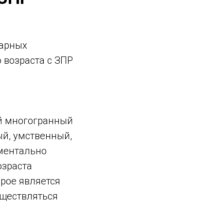
арных
 возраста с ЗПР
й многогранный
ый, умственный,
иментально
озраста
рое является
уществляться