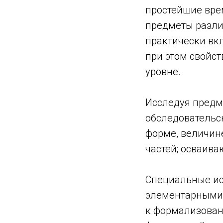
простейшие вре
предметы различ
практически вк
при этом свойст
уровне.
Исследуя предме
обследовательс
форме, величине
частей; осваиваю
Специальные исс
элементарными 
к формализован