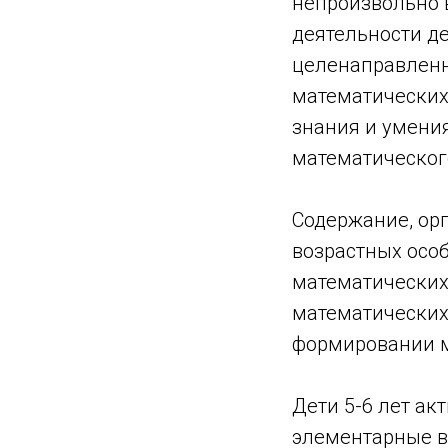
непроизвольно 
деятельности де
целенаправленн
математических
знания и умения
математическог
Содержание, ор
возрастных особ
математических
математических
формировании м
Дети 5-6 лет ак
элементарные в