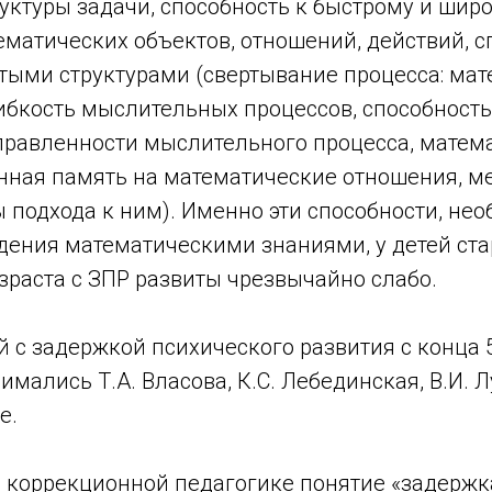
уктуры задачи, способность к быстрому и шир
матических объектов, отношений, действий, с
тыми структурами (свертывание процесса: мат
ибкость мыслительных процессов, способность
правленности мыслительного процесса, матем
нная память на математические отношения, м
 подхода к ним). Именно эти способности, не
дения математическими знаниями, у детей ст
зраста с ЗПР развиты чрезвычайно слабо.
 с задержкой психического развития с конца 5
имались Т.А. Власова, К.С. Лебединская, В.И. Л
е.
й коррекционной педагогике понятие «задержк