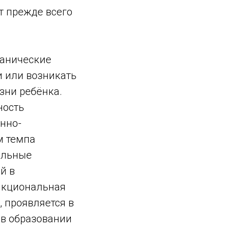
т прежде всего
ганические
и или возникать
зни ребёнка.
ность
нно-
м темпа
альные
й в
нкциональная
, проявляется в
 в образовании