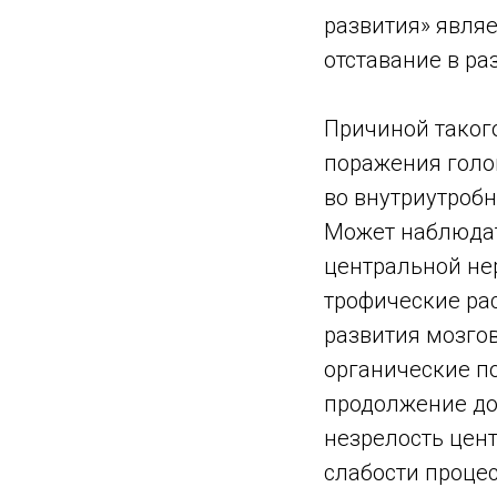
развития» являе
отставание в ра
Причиной таког
поражения голо
во внутриутробн
Может наблюдат
центральной не
трофические рас
развития мозго
органические по
продолжение до
незрелость цент
слабости проце