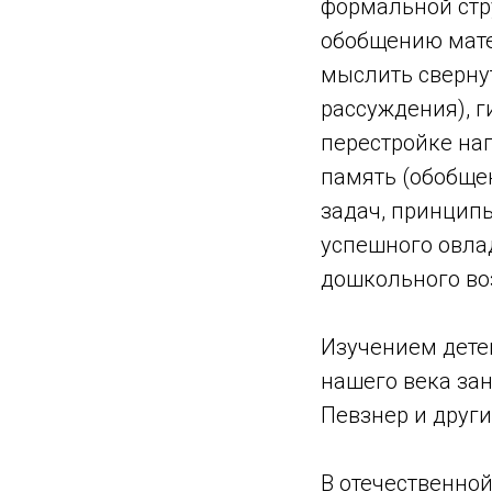
формальной стр
обобщению мате
мыслить сверну
рассуждения), г
перестройке на
память (обобще
задач, принципы
успешного овла
дошкольного во
Изучением детей
нашего века зан
Певзнер и други
В отечественно