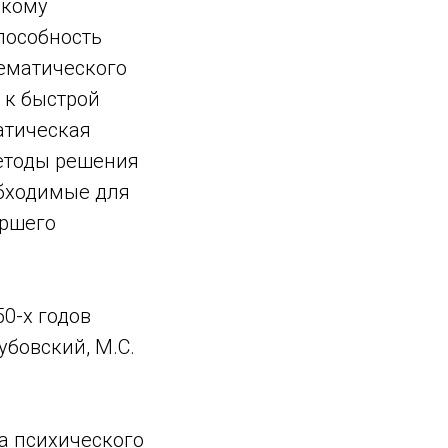
окому
пособность
ематического
 к быстрой
атическая
етоды решения
обходимые для
аршего
0-х годов
убовский, М.С.
а психического