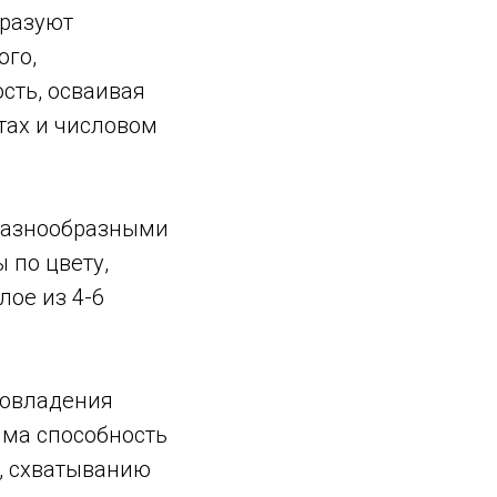
бразуют
ого,
сть, осваивая
тах и числовом
 разнообразными
 по цвету,
лое из 4-6
 овладения
ма способность
, схватыванию