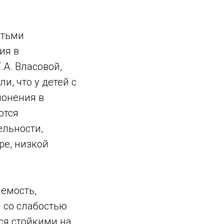
етьми
ия в
.А. Власовой,
и, что у детей с
лонения в
ются
льности,
е, низкой
емость,
 со слабостью
ся стойкими на