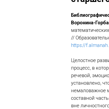
Библиографичес
Воронина-Горба
математических
// Образовательн
https://f.almanah
Целостное разв
процесс, в кот
речевой, эмоци
установлено, чт
немаловажное м
составной часть
вне личностного