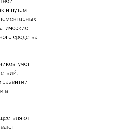
стной
ак и путем
элементарных
атические
ного средства
иков, учет
ствий,
в развитии
и в
уществляют
ивают