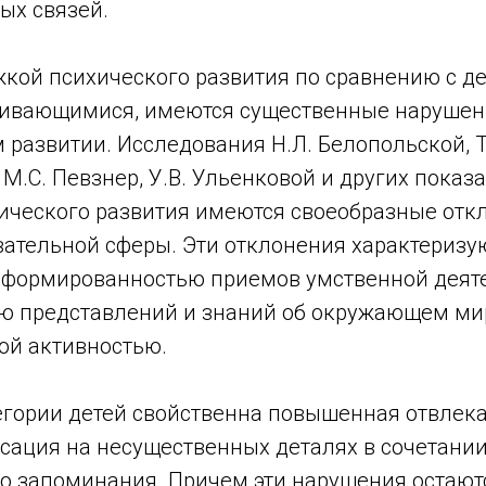
ых связей.
жкой психического развития по сравнению с д
ивающимися, имеются существенные нарушен
развитии. Исследования Н.Л. Белопольской, Т
 М.С. Певзнер, У.В. Ульенковой и других показал
ического развития имеются своеобразные отк
вательной сферы. Эти отклонения характеризу
сформированностью приемов умственной деяте
ю представлений и знаний об окружающем мир
ой активностью.
егории детей свойственна повышенная отвлека
сация на несущественных деталях в сочетании
о запоминания. Причем эти нарушения остают