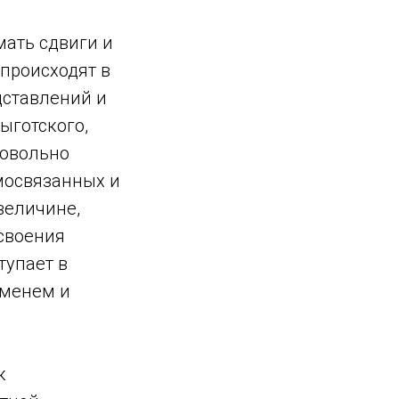
ать сдвиги и
происходят в
дставлений и
ыготского,
довольно
мосвязанных и
величине,
усвоения
тупает в
еменем и
к