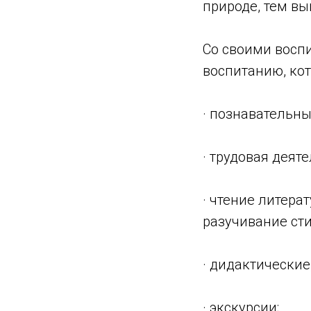
природе, тем вы
Со своими восп
воспитанию, ко
· познавательны
· трудовая деяте
· чтение литера
разучивание сти
· дидактически
· экскурсии;