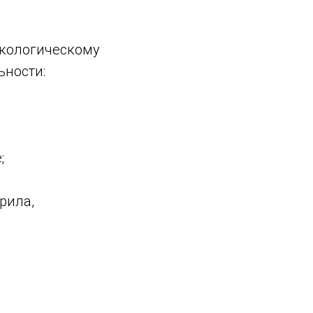
экологическому
ьности:
;
рила,