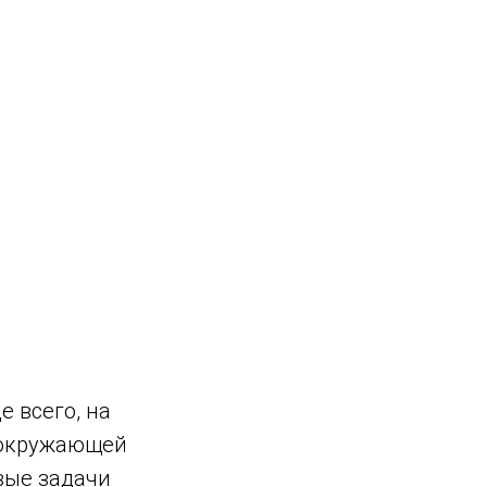
 всего, на
 окружающей
вые задачи