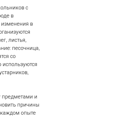
кольников с
оде в
, изменения в
организуются
ег, листья,
ние: песочница,
тся со
го используются
устарников,
у предметами и
новить причины
 каждом опыте