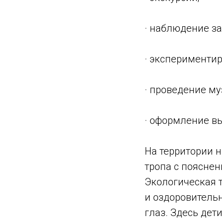
· наблюдение з
· экспериментир
· проведение м
· оформление вы
На территории 
тропа с поясне
Экологическая 
и оздоровитель
глаз. Здесь дет