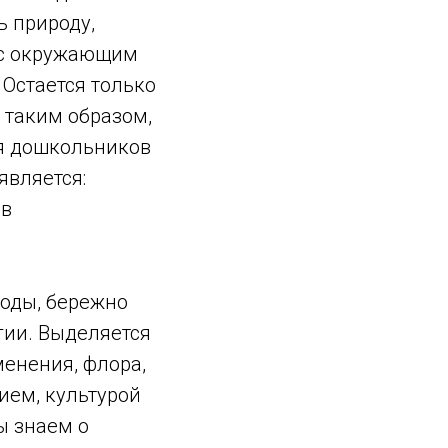
ь природу,
 с окружающим
 Остается только
 таким образом,
ия дошкольников
является:
ов
роды, бережно
гии. Выделяется
менения, флора,
ием, культурой
ы знаем о