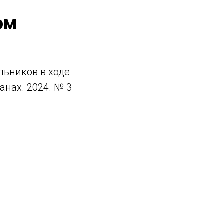
ом
ьников в ходе
нах. 2024. № 3