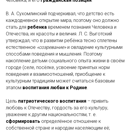
человека, и его
гражданская позиция
.
В. А. Сухомлинский подчеркивал, что детство есть
каждодневное открытие мира, поэтому оно должно
стать для
ребенка
временем познания Человека и
Отечества, их красоты и величия. Л. С. Выготский
утверждал, что в развитии ребёнка тесно сплетены
естественное
«созревание»
и овладение культурными
способами поведения и мышления. Поэтому
накопление детьми социального опыта жизни в своём
городе (селе, посёлке, усвоение принятых норм
поведения и взаимоотношений, приобщение к
культурным традициям может считаться базовым
этапом
воспитания любви к Родине
.
Цель
патриотического воспитания
– привить
любовь к Отечеству, гордость за его культуру,
уважение к другим национальностям, т. е.
сформировать
определённое отношение к
собственной стране и народам населяющим её;