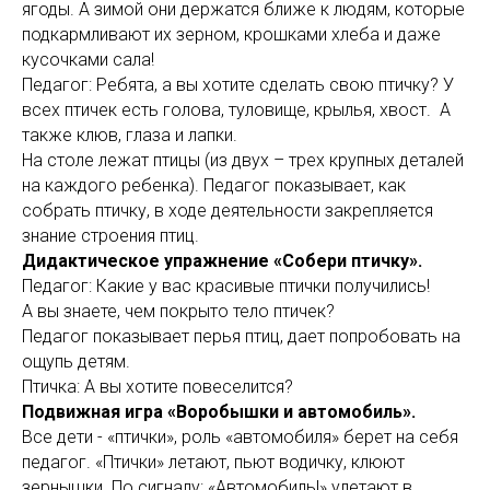
ягоды. А зимой они держатся ближе к людям, которые
подкармливают их зерном, крошками хлеба и даже
кусочками сала!
Педагог: Ребята, а вы хотите сделать свою птичку? У
всех птичек есть голова, туловище, крылья, хвост. А
также клюв, глаза и лапки.
На столе лежат птицы (из двух – трех крупных деталей
на каждого ребенка). Педагог показывает, как
собрать птичку, в ходе деятельности закрепляется
знание строения птиц.
Дидактическое упражнение «Собери птичку».
Педагог: Какие у вас красивые птички получились!
А вы знаете, чем покрыто тело птичек?
Педагог показывает перья птиц, дает попробовать на
ощупь детям.
Птичка: А вы хотите повеселится?
Подвижная игра «Воробышки и автомобиль».
Все дети - «птички», роль «автомобиля» берет на себя
педагог. «Птички» летают, пьют водичку, клюют
зернышки. По сигналу: «Автомобиль!» улетают в