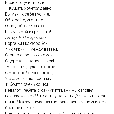
И сидит стучит в окно
— Кушать хочется давно!
Вы меня к себе пустите,
Обогрейте, угостите.
Окна добрые я знаю
К ним зимой и прилетаю!
Автор: Е. Панкратова
Воробьишка-воробей,
Чик-чирик! — между ветвей,
Словно серенький комок
С дерева на ветку — скок!
Тут взлетит, туда вспорхнёт.
С мостовой зерно клюёт,
У скамеек ищет крошки,
И боится очень кошки.
Педагог: Ребята, с какими птицами мы сегодня
познакомились? Что есть у всех птиц? Чем питаются
птицы? Какая птичка вам понравилась и запомнилась
больше всего?
Педагог обращается к птичке: Спасибо большое,