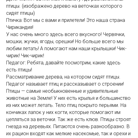
птицы. (изображено дерево на веточках которого
сидят птицы)
Птичка: Вот мы с вами и прилетели! Это наша страна
Чирикандия!
У нас очень много здесь всего вкусного! Червячки,
мошки, жучки, ягоды, орешки! Но больше всего мы
любим летать! А помогают нам наши крылышки! Чик-
чирик! Чик-чирик!
Педагог: Ребята, давайте посмотрим, какие здесь
есть птицы!
Рассматривание дерева, на котором сидят птицы.
Педагог называет птиц и рассказывает о строении!
Птицы — самые необыкновенные и удивительные
животные на Земле! У них есть крылья и большинство
из них может летать. Тело птиц покрыто перьями. На
кончиках лапок у них когти, которые помогают им
цепляться за веточки. Так же есть клюв. Птицы строят
гнезда на деревьях. Питаются очень разнообразно. В
их рацион входят как мелкие насекомые, так и орехи и