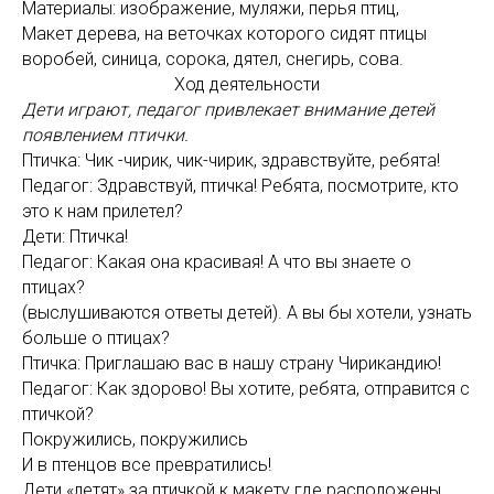
Материалы: изображение, муляжи, перья птиц,
Макет дерева, на веточках которого сидят птицы
воробей, синица, сорока, дятел, снегирь, сова.
Ход деятельности
Дети играют, педагог привлекает внимание детей
появлением птички.
Птичка: Чик -чирик, чик-чирик, здравствуйте, ребята!
Педагог: Здравствуй, птичка! Ребята, посмотрите, кто
это к нам прилетел?
Дети: Птичка!
Педагог: Какая она красивая! А что вы знаете о
птицах?
(выслушиваются ответы детей). А вы бы хотели, узнать
больше о птицах?
Птичка: Приглашаю вас в нашу страну Чирикандию!
Педагог: Как здорово! Вы хотите, ребята, отправится с
птичкой?
Покружились, покружились
И в птенцов все превратились!
Дети «летят» за птичкой к макету где расположены