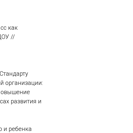
сс как
ОУ //
Стандарту
й организации:
 повышение
сах развития и
о и ребенка