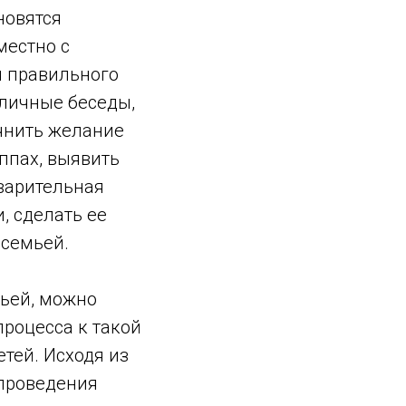
новятся
местно с
я правильного
 личные беседы,
чнить желание
ппах, выявить
варительная
, сделать ее
 семьей.
мьей, можно
роцесса к такой
тей. Исходя из
 проведения