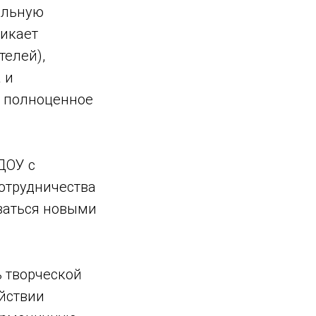
ельную
никает
телей),
 и
т полноценное
ДОУ с
сотрудничества
иваться новыми
 творческой
йствии