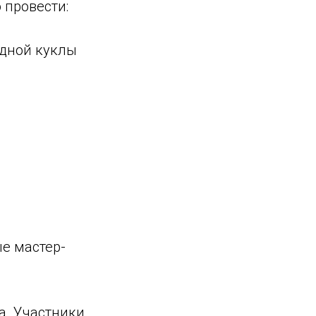
провести:
одной куклы
е мастер-
а. Участники