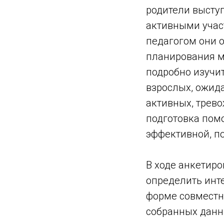
родители выступ
активными учас
педагогом они 
планирования м
подробно изучи
взрослых, ожид
активных, трев
подготовка помо
эффективной, п
В ходе анкетир
определить инт
форме совместно
собранных данн