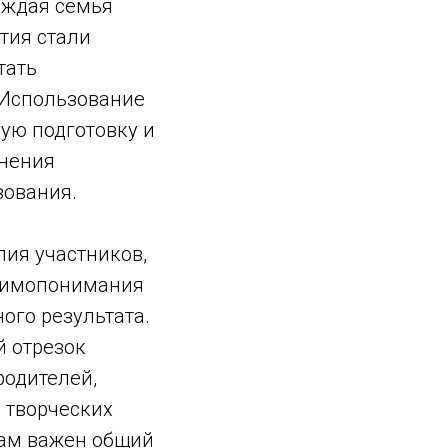
аждая семья
тия стали
тать
 Использование
ую подготовку и
анения
зования.
лия участников,
заимопонимания
ого результата.
й отрезок
родителей,
 творческих
нам важен общий