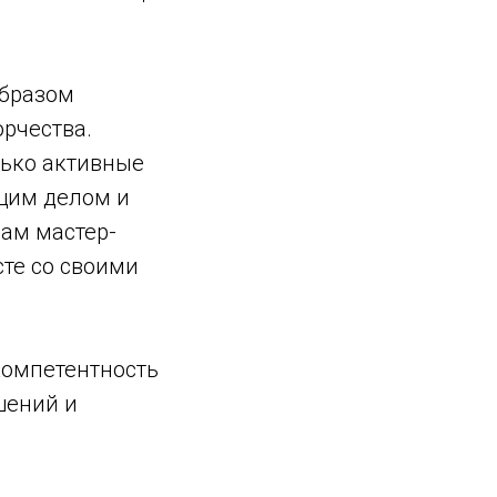
образом
орчества.
лько активные
бщим делом и
пам мастер-
сте со своими
компетентность
шений и