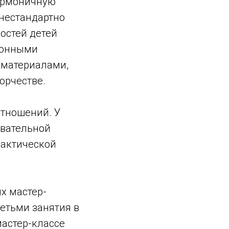
гармоничную
 нестандартно
остей детей
ционными
 материалами,
орчестве.
отношений. У
овательной
рактической
х мастер-
детьми занятия в
астер-классе