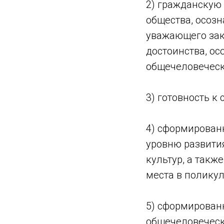
2) гражданскую 
общества, осоз
уважающего зак
достоинства, о
общечеловеческ
3) готовность к
4) сформирован
уровню развити
культур, а такж
места в полику
5) сформированн
общечеловеческ