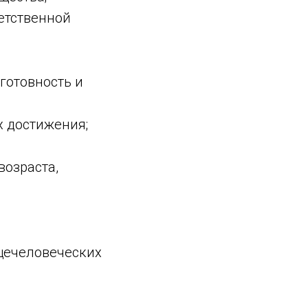
ветственной
готовность и
х достижения;
возраста,
бщечеловеческих