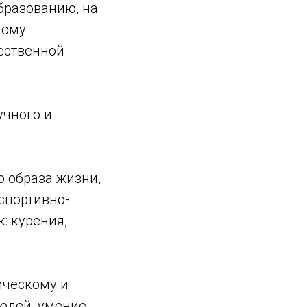
образованию, на
ному
ественной
учного и
о образа жизни,
спортивно-
: курения,
ическому и
людей, умение