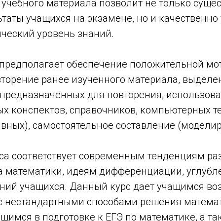
 учебного материала позволит не только суще
таты учащихся на экзамене, но и качественно
ческий уровень знаний.
 предполагает обеспечение положительной мо
вторение ранее изученного материала, выделе
 предназначенных для повторения, использова
х конспектов, справочников, компьютерных те
вных), самостоятельное составление (моделир
са соответствует современным тенденциям ра
а математики, идеям дифференциации, углубл
ний учащихся. Данный курс дает учащимся во
с нестандартными способами решения математ
щимся в подготовке к ЕГЭ по математике, а т