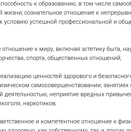
 способность к образованию, в том числе само
й жизни; сознательное отношение к непрерыв
к условию успешной профессиональной и общ
е отношение к миру, включая эстетику быта, на
орчества, спорта, общественных отношений;
реализацию ценностей здорового и безопасног
физическом самосовершенствовании, занятиях 
й деятельностью, неприятие вредных привычек
коголя, наркотиков;
тветственное и компетентное отношение к физ
у здоровью, как собственному, так и других 