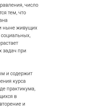
равления, число
ся тем, что
ана
и ныне живущих
 социальных,
зрастает
 задач при
ым и содержит
ения курса
де практикума,
щихся в
вторение и