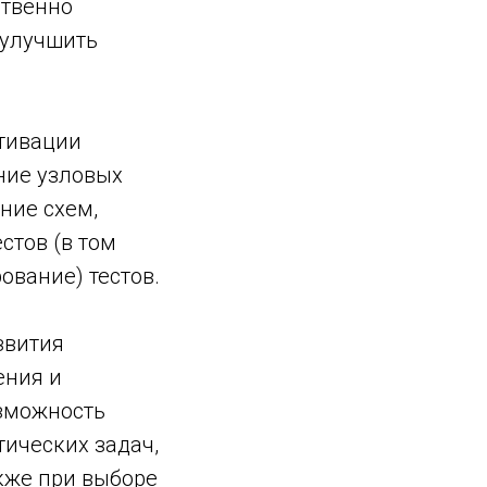
ственно
 улучшить
тивации
ние узловых
ние схем,
стов (в том
ование) тестов.
звития
ения и
зможность
ических задач,
акже при выборе