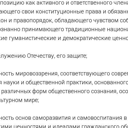
позицию как активного и ответственного член
нающего свои конституционные права и обязан
он и правопорядок, обладающего чувством со
сознанно принимающего традиционные национ
ие гуманистические и демократические ценно
 служению Отечеству, его защите;
ность мировоззрения, соответствующего совр
я науки и общественной практики, основанного
е различных форм общественного сознания, ос
льтурном мире;
ость основ саморазвития и самовоспитания в 
ими ценностями и идеалами гражданского об