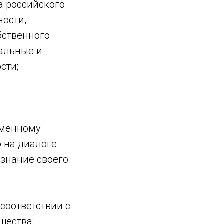
а российского
ности,
бственного
альные и
сти;
еменному
 на диалоге
ознание своего
соответствии с
щества;