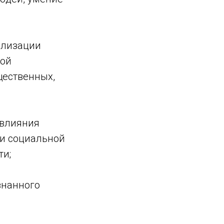
ализации
ной
щественных,
 влияния
 и социальной
ти;
знанного