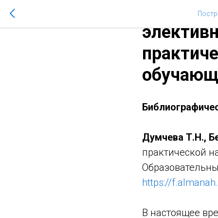
Думчева 
Постр
элективн
практиче
обучающ
Библиографичес
Думчева Т.Н., Б
практической н
Образовательный
https://f.almanah
В настоящее вр