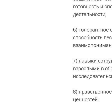
готовность и сп
деятельности;
6) толерантное 
способность вес
взаимопонимани
7) навыки сотру
взрослыми в об
исследовательск
8) нравственно
ценностей;