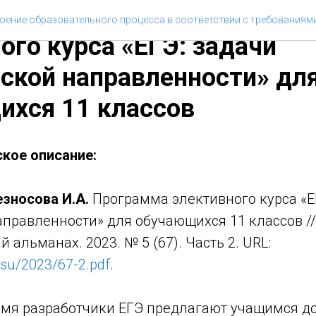
Т.Н., Безносова И.А. Про
оение образовательного процесса в соответствии с требованиям
ого курса «ЕГЭ: задачи
ской направленности» дл
ихся 11 классов
кое описание:
езносова И.А.
Программа элективного курса «Е
аправленности» для обучающихся 11 классов //
 альманах. 2023. № 5 (67). Часть 2. URL:
.su/2023/67-2.pdf
.
емя разработчики ЕГЭ предлагают учащимся д