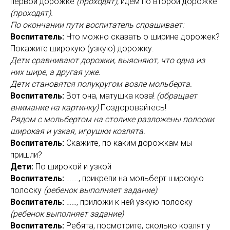
первой дорожке
(проходят),
идем по второй дорожке
(проходят).
По окончании пути воспитатель спрашивает:
Воспитатель:
Что можно сказать о ширине дорожек?
Покажите широкую (узкую) дорожку.
Дети сравнивают дорожки, выясняют, что одна из
них шире, а другая уже.
Дети становятся полукругом возле мольберта.
Воспитатель:
Вот она, матушка коза!
(обращает
внимание на картинку)
Поздоровайтесь!
Рядом с мольбертом на столике разложены полоски
широкая и узкая, игрушки козлята.
Воспитатель:
Скажите, по каким дорожкам мы
пришли?
Дети:
По широкой и узкой
Воспитатель:
……., прикрепи на мольберт широкую
полоску
(ребенок выполняет задание)
Воспитатель:
……, приложи к ней узкую полоску
(ребенок выполняет задание)
Воспитатель:
Ребята, посмотрите, сколько козлят у