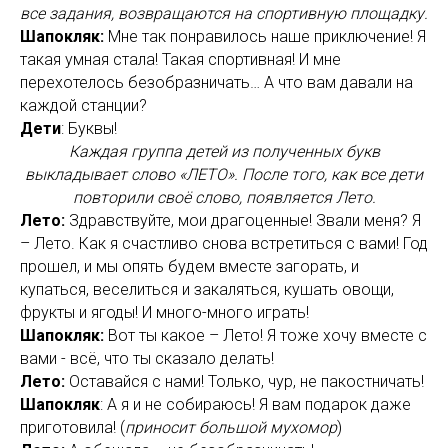
все задания, возвращаются на спортивную площадку.
Шапокляк:
Мне так понравилось наше приключение! Я
такая умная стала! Такая спортивная! И мне
перехотелось безобразничать… А что вам давали на
каждой станции?
Дети
: Буквы!
Каждая группа детей из полученных букв
выкладывает слово «ЛЕТО». После того, как все дети
повторили своё слово, появляется Лето.
Лето:
Здравствуйте, мои драгоценные! Звали меня? Я
– Лето. Как я счастливо снова встретиться с вами! Год
прошел, и мы опять будем вместе загорать, и
купаться, веселиться и закаляться, кушать овощи,
фрукты и ягоды! И много-много играть!
Шапокляк:
Вот ты какое – Лето! Я тоже хочу вместе с
вами - всё, что ты сказало делать!
Лето:
Оставайся с нами! Только, чур, не пакостничать!
Шапокляк
: А я и не собираюсь! Я вам подарок даже
приготовила! (
приносит большой мухомор
)