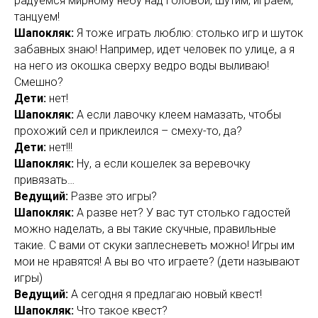
радуемся мирному небу над головой, шутим, играем,
танцуем!
Шапокляк:
Я тоже играть люблю: столько игр и шуток
забавных знаю! Например, идет человек по улице, а я
на него из окошка сверху ведро воды выливаю!
Смешно?
Дети:
нет!
Шапокляк:
А если лавочку клеем намазать, чтобы
прохожий сел и приклеился – смеху-то, да?
Дети:
нет!!!
Шапокляк:
Ну, а если кошелек за веревочку
привязать…
Ведущий:
Разве это игры?
Шапокляк:
А разве нет? У вас тут столько гадостей
можно наделать, а вы такие скучные, правильные
такие. С вами от скуки заплесневеть можно! Игры им
мои не нравятся! А вы во что играете? (дети называют
игры)
Ведущий:
А сегодня я предлагаю новый квест!
Шапокляк:
Что такое квест?