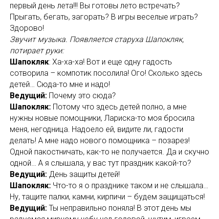
первый день лета!!! Вы готовы лето встречать?
Прыгать, бегать, загорать? В игры веселые играть?
Здорово!
Звучит музыка. Появляется старуха Шапокляк,
потирает руки:
Шапокляк
: Ха-ха-ха! Вот и еще одну гадость
сотворила – компотик посолила! Ого! Сколько здесь
детей… Сюда-то мне и надо!
Ведущий:
Почему это сюда?
Шапокляк:
Потому что здесь детей полно, а мне
нужны новые помощники, Лариска-то моя бросила
меня, негодница. Надоело ей, видите ли, гадости
делать! А мне надо нового помощника – позарез!
Одной пакостничать, как-то не получается. Да и скучно
одной… А я слышала, у вас тут праздник какой-то?
Ведущий:
День защиты детей!
Шапокляк:
Что-то я о празднике таком и не слышала…
Ну, тащите палки, камни, кирпичи – будем защищаться!
Ведущий:
Ты неправильно поняла! В этот день мы