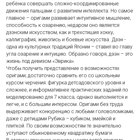
ребёнка совершать сложно-координированные
движения пальцами с развитием интеллекта. Но самое
главное – оригами развивает интуитивное мышление,
способность к озарению, недаром оно является
дзэнским искусством, как и трехстишия хокку,
каллиграфия, живопись и боевые искусства. Дзэн -
одна из культурных традиций Японии – ставил во главу
угла озарение и интуицию. Образно говоря, дзэн – это
жизнь под девизом «Эврика».
Чтобы получить представление о возможностях
оригами, достаточно сравнить его со школьным
курсом черчения: фигурка детсадовского уровня и
сложнее, и информативнее практических заданий по
моделированию для 7 класса, однако выполняется и
легче, и с большим интересом. Оригами без труда
выдерживает конкуренцию с любыми головоломками,
даже с детищами Рубика – кубиком, змейкой и
плиткой. По своим возможностям те значительно
уступают обыкновенному квадратику бумаги.