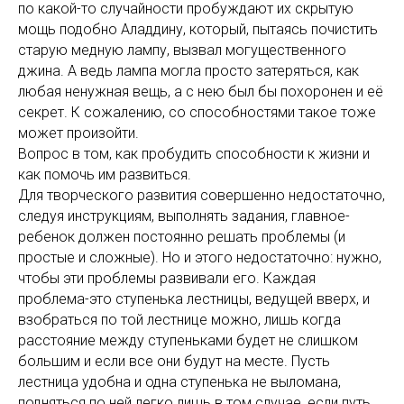
по какой-то случайности пробуждают их скрытую
мощь подобно Аладдину, который, пытаясь почистить
старую медную лампу, вызвал могущественного
джина. А ведь лампа могла просто затеряться, как
любая ненужная вещь, а с нею был бы похоронен и её
секрет. К сожалению, со способностями такое тоже
может произойти.
Вопрос в том, как пробудить способности к жизни и
как помочь им развиться.
Для творческого развития совершенно недостаточно,
следуя инструкциям, выполнять задания, главное-
ребенок должен постоянно решать проблемы (и
простые и сложные). Но и этого недостаточно: нужно,
чтобы эти проблемы развивали его. Каждая
проблема-это ступенька лестницы, ведущей вверх, и
взобраться по той лестнице можно, лишь когда
расстояние между ступеньками будет не слишком
большим и если все они будут на месте. Пусть
лестница удобна и одна ступенька не выломана,
подняться по ней легко лишь в том случае, если путь