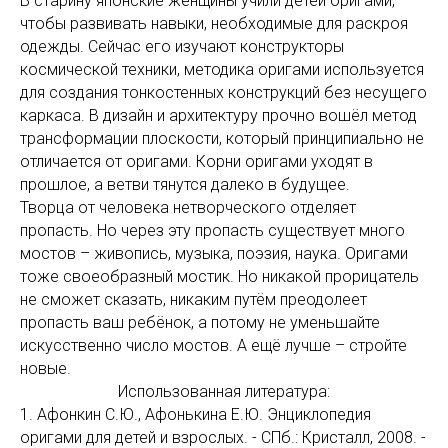
В старину японские женщины учили детей оригами,
чтобы развивать навыки, необходимые для раскроя
одежды. Сейчас его изучают конструкторы
космической техники, методика оригами используется
для создания тонкостенных конструкций без несущего
каркаса. В дизайн и архитектуру прочно вошёл метод
трансформации плоскости, который принципиально не
отличается от оригами. Корни оригами уходят в
прошлое, а ветви тянутся далеко в будущее.
Творца от человека нетворческого отделяет
пропасть. Но через эту пропасть существует много
мостов – живопись, музыка, поэзия, наука. Оригами
тоже своеобразный мостик. Но никакой прорицатель
не сможет сказать, никаким путём преодолеет
пропасть ваш ребёнок, а потому не уменьшайте
искусственно число мостов. А ещё лучше – стройте
новые.
Использованная литература:
1. Афонкин С.Ю., Афонькина Е.Ю. Энциклопедия
оригами для детей и взрослых. - СПб.: Кристалл, 2008. -