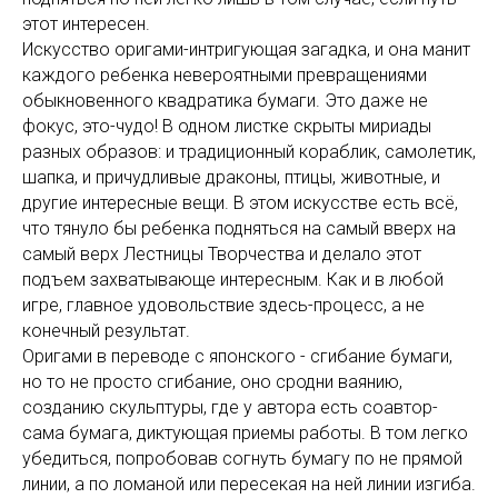
этот интересен.
Искусство оригами-интригующая загадка, и она манит
каждого ребенка невероятными превращениями
обыкновенного квадратика бумаги. Это даже не
фокус, это-чудо! В одном листке скрыты мириады
разных образов: и традиционный кораблик, самолетик,
шапка, и причудливые драконы, птицы, животные, и
другие интересные вещи. В этом искусстве есть всё,
что тянуло бы ребенка подняться на самый вверх на
самый верх Лестницы Творчества и делало этот
подъем захватывающе интересным. Как и в любой
игре, главное удовольствие здесь-процесс, а не
конечный результат.
Оригами в переводе с японского - сгибание бумаги,
но то не просто сгибание, оно сродни ваянию,
созданию скульптуры, где у автора есть соавтор-
сама бумага, диктующая приемы работы. В том легко
убедиться, попробовав согнуть бумагу по не прямой
линии, а по ломаной или пересекая на ней линии изгиба.