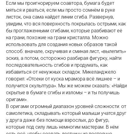
Если мы проигнорируем соавтора, бумага будет
мяться и рваться, если мы просто сомнём в руке
листок, она сама найдет линии сгиба. Развернув,
увидим, что вся поверхность покрылась острыми, как
бы проглаженными сгибами, которые разбивают её
на грани, похожие на грани кристалла. Можно
использовать для создания новых образов такой
способ: вначале, скручивая и сминая лист, «вылепить»
эскиз, а потом, осторожно разбирая фигурку, найти
последовательность сгибов и продумать, как
избавиться от ненужных складок. Микеланджело
говорил: «Отсеки от куска мрамора всё лишнее – и
получится скульптура». Мы же можем сказать: «Найди
скрытые в бумаге сгибы и изломы – и ты получишь
оригами».
В оригами огромный диапазон уровней сложности: от
самолетика, складывать который малыши учатся друг
у друга даже без помощи взрослых, до фигур,
которые под силу лишь немногим мастерам. В нём
есть всё, чтобы создать лестницу из постоянно