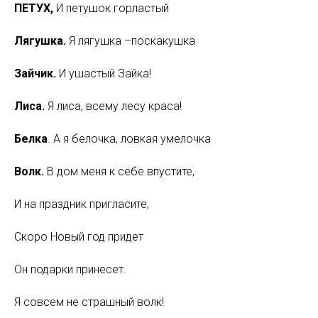
ПЕТУХ,
И
петушок горластый
Лягушка.
Я
лягушка –поскакушка
Зайчик.
И
ушастый Зайка!
Лиса.
Я
лиса, всему лесу краса!
Белка
. А я белочка, ловкая умелочка
Волк.
В
дом меня к себе впустите,
И на праздник пригласите,
Скоро Новый год придет
Он подарки принесет.
Я совсем не страшный волк!