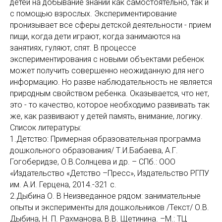
детей на добывание знаний как самостоятельно, так и
с помощью взрослых. Экспериментирование
пронизывает все сферы детской деятельности - прием
пищи, когда дети играют, когда занимаются на
занятиях, гуляют, спят. В процессе
экспериментирования с новыми объектами ребенок
может получить совершенно неожиданную для него
информацию. Но разве наблюдательность не является
природным свойством ребенка. Оказывается, что нет,
это - то качество, которое необходимо развивать так
же, как развивают у детей память, внимание, логику.
Список литературы:
1.Детство: Примерная образовательная программа
дошкольного образования/ Т.И.Бабаева, А.Г.
Гогоберидзе, О.В.Солнцева и др. – СПб.: ООО
«Издательство «Детство –Пресс», Издательство РГПУ
им. А.И. Герцена, 2014.-321 с.
2.Дыбина О. В Неизведанное рядом: занимательные
опыты и эксперименты для дошкольников /Текст/ О.В.
Дыбина, Н. П. Рахманова, В.В. Щетинина. –М.: ТЦ