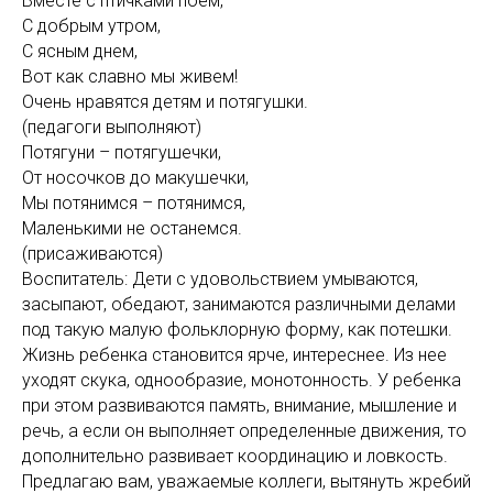
Вместе с птичками поем,
С добрым утром,
С ясным днем,
Вот как славно мы живем!
Очень нравятся детям и потягушки.
(педагоги выполняют)
Потягуни – потягушечки,
От носочков до макушечки,
Мы потянимся – потянимся,
Маленькими не останемся.
(присаживаются)
Воспитатель: Дети с удовольствием умываются,
засыпают, обедают, занимаются различными делами
под такую малую фольклорную форму, как потешки.
Жизнь ребенка становится ярче, интереснее. Из нее
уходят скука, однообразие, монотонность. У ребенка
при этом развиваются память, внимание, мышление и
речь, а если он выполняет определенные движения, то
дополнительно развивает координацию и ловкость.
Предлагаю вам, уважаемые коллеги, вытянуть жребий