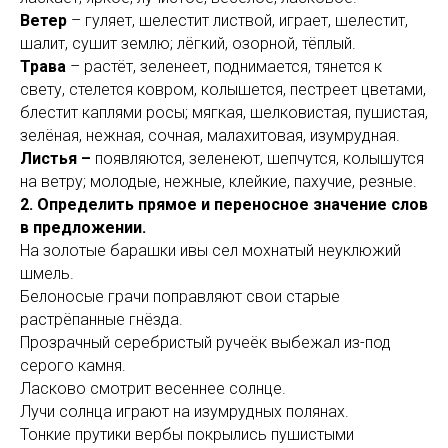
Ветер
– гуляет, шелестит листвой, играет, шелестит,
шалит, сушит землю; лёгкий, озорной, тёплый.
Трава
– растёт, зеленеет, поднимается, тянется к
свету, стелется ковром, колышется, пестреет цветами,
блестит каплями росы; мягкая, шелковистая, пушистая,
зелёная, нежная, сочная, малахитовая, изумрудная.
Листья –
появляются, зеленеют, шепчутся, колышутся
на ветру; молодые, нежные, клейкие, пахучие, резные.
2. Определить прямое и переносное значение слов
в предложении.
На золотые барашки ивы сел мохнатый неуклюжий
шмель.
Белоносые грачи поправляют свои старые
растрёпанные гнёзда.
Прозрачный серебристый ручеёк выбежал из-под
серого камня.
Ласково смотрит весеннее солнце.
Лучи солнца играют на изумрудных полянах.
Тонкие прутики вербы покрылись пушистыми