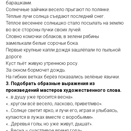
барашками.
Солнечные зайчики весело прыгают по полянке.
Тёплые лучи солнца съедают последний снег.
Тёплое весеннее солнышко стало посылать на землю
во все стороны пучки своих лучей.
Словно комочки облаков, в зелени рябины
замелькали белые сорочьи бока.
Первые крупные капли дождя зашлёпали по пыльной
дороге.
Куст пьёт живую утреннюю росу.
За окном бормочет дождь.
На гибких ветках берёз показались зелёные язычки.
3. Подобрать образные выражения из
произведений мастеров художественного слова.
«…в душу уже просится весна».
«…кругом всё весело, ласково, приветливо».
«…Солнце светит ярко, и лучи его, играя и улыбаясь,
купаются в лужах вместе с воробьями».
«…Деревья голы, но уже живут, дышат».
«…Весна – счастливое время года».