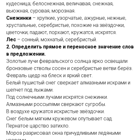
кудесница; белоснежная, величавая, снежная,
вьюжная, суровая, морозная.
Снежинки
– хрупкие, узорчатые, ажурные, нежные,
хрустальные, серебристые, похожие на звёздочки,
цветочки; падают, порхают, кружатся, искрятся.
Лес
– сонный, мохнатый, серебристый.
2. Определить прямое и переносное значение слов
в предложении.
Золотые лучи февральского солнца ярко освещали
бронзовые стволы сосен и серебристые ветви берёз.
Февраль щедр на блеск и яркий свет.
Белый пушистый снег сверкает алмазными искрами и
шепчет под лыжами.
Под солнечными лучами искрятся снежинки.
Алмазными россыпями сверкают сугробы.
В воздухе кружатся искристые звёздочки.
Снег белым мягким кружевом опутывает сад.
Пернатое царство затихло.
Мороз разрисовал окна причудливыми ледяными