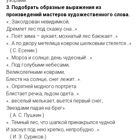
узорами.
3. Подобрать образные выражения из
произведений мастеров художественного слова.
«…Заколдован невидимкой,
Дремлет лес под сказку сна…».
«…Поёт зима – аукает, мохнатый лес баюкает…»
«…А по двору метелица ковром шелковым стелется…»
( С. Есенин.)
«…Мороз и солнце; день чудесный!...».
«…Под голубыми небесами,
Великолепными коврами,
Блестя на солнце, снег лежит…».
«…Опрятней модного портрета
Блистает речка, льдом одета…».
«…весёлый мелькает, вьётся первый снег,
Звездами падая на брег».
( А. С. Пушкин.)
«…Тёмный лес, что шапкой принакрылся чудной
И заснул под нею крепко, непробудно…».
( И. З. Суриков.)