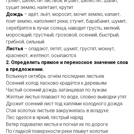
гуляет, шелестит листвой, играет, шелестит, шалит,
сушит землю, налетает, крутит.
Дождь
– идёт, льёт, моросит, мочит землю, капает,
поит землю, наполняет реки, стучит, барабанит, шумит,
серебрится в лучах солнца, наводит грусть; мелкий,
моросящий, грустный, грозовой, осенний, быстрый,
грибной, сильный.
Листья
– опадают, летят, шумят, грустят, мокнут,
краснеют, желтеют, осыпаются.
2. Определить прямое и переносное значение слов
в предложении.
Вспыхнул октябрь огнём последних листьев.
Осенний холод ласково крадётся к деревьям.
Частый осенний дождь затанцевал по лужам.
Жёлтые листья плавают по воде, словно выводки утят.
Дрожит осенний лист под каплями холодного дождя.
Стая золотых листьев закружилась в воздухе.
Лес оделся в яркий, пёстрый наряд.
Ветер подхватил листья и погнал их по дороге.
По гладкой поверхности реки плывут золотые