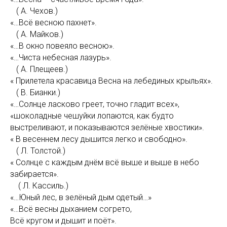
( А. Чехов.)
«…Всё весною пахнет».
( А. Майков.)
«…В окно повеяло весною».
«…Чиста небесная лазурь».
( А. Плещеев.)
« Прилетела красавица Весна на лебединых крыльях».
( В. Бианки.)
«…Солнце ласково греет, точно гладит всех»,
«шоколадные чешуйки лопаются, как будто
выстреливают, и показываются зелёные хвостики».
« В весеннем лесу дышится легко и свободно».
( Л. Толстой.)
« Солнце с каждым днём всё выше и выше в небо
забирается».
( Л. Кассиль.)
«…Юный лес, в зелёный дым одетый…»
«…Всё весны дыханием согрето,
Всё кругом и дышит и поёт».