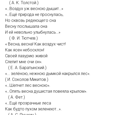
( А. К. Толстой.)
«…Воздух уж весною дышит…»
«…Ещё природа не проснулась,
Но сквозь редеющего сна
Весну послышала она
И ей невольно улыбнулась…»
( Ф. И. Тютчев.)
« Весна, весна! Как воздух чист!
Как ясен небосклон!
Своей лазурию живой
Слепит мне очи он».
( Е. А. Баратынский.)
«... зелёною, нежною дымкой накрылся лес».
( И. Соколов Микитов.)
«…Шепчет лес весною».
«…Опять весна душистая повеяла крылом».
( А. Фет.)
«…Ещё прозрачные леса
Как будто пухом зеленеют…».
( А. С. Пушкин.)