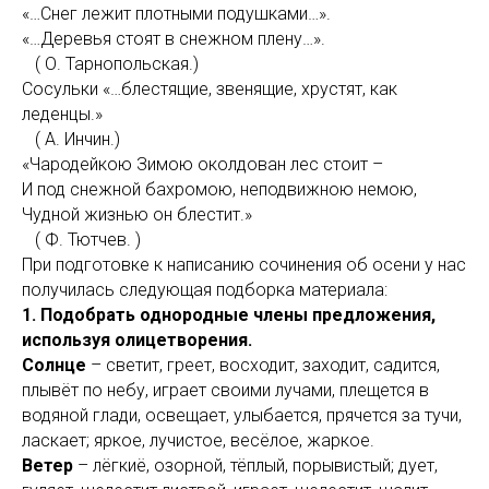
«…Снег лежит плотными подушками…».
«…Деревья стоят в снежном плену…».
( О. Тарнопольская.)
Сосульки «…блестящие, звенящие, хрустят, как
леденцы.»
( А. Инчин.)
«Чародейкою Зимою околдован лес стоит –
И под снежной бахромою, неподвижною немою,
Чудной жизнью он блестит.»
( Ф. Тютчев. )
При подготовке к написанию сочинения об осени у нас
получилась следующая подборка материала:
1. Подобрать однородные члены предложения,
используя олицетворения.
Солнце
– светит, греет, восходит, заходит, садится,
плывёт по небу, играет своими лучами, плещется в
водяной глади, освещает, улыбается, прячется за тучи,
ласкает; яркое, лучистое, весёлое, жаркое.
Ветер
– лёгкиё, озорной, тёплый, порывистый; дует,