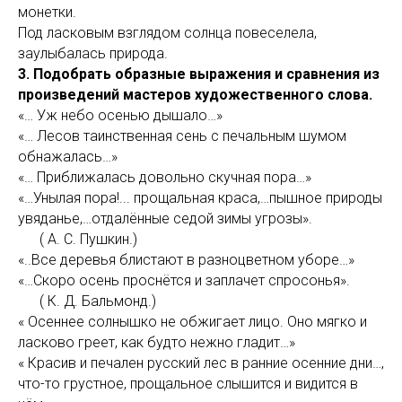
монетки.
Под ласковым взглядом солнца повеселела,
заулыбалась природа.
3. Подобрать образные выражения и сравнения из
произведений мастеров художественного слова.
«… Уж небо осенью дышало…»
«… Лесов таинственная сень с печальным шумом
обнажалась…»
«… Приближалась довольно скучная пора…»
«…Унылая пора!... прощальная краса,…пышное природы
увяданье,…отдалённые седой зимы угрозы».
( А. С. Пушкин.)
«..Все деревья блистают в разноцветном уборе…»
«…Скоро осень проснётся и заплачет спросонья».
( К. Д. Бальмонд.)
« Осеннее солнышко не обжигает лицо. Оно мягко и
ласково греет, как будто нежно гладит…»
« Красив и печален русский лес в ранние осенние дни…,
что-то грустное, прощальное слышится и видится в