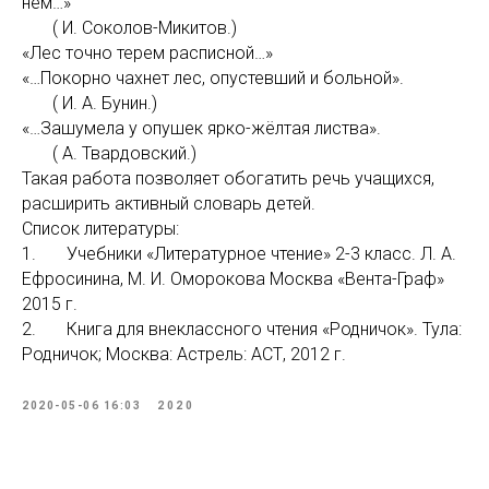
нём…»
( И. Соколов-Микитов.)
«Лес точно терем расписной…»
«…Покорно чахнет лес, опустевший и больной».
( И. А. Бунин.)
«…Зашумела у опушек ярко-жёлтая листва».
( А. Твардовский.)
Такая работа позволяет обогатить речь учащихся,
расширить активный словарь детей.
Список литературы:
1. Учебники «Литературное чтение» 2-3 класс. Л. А.
Ефросинина, М. И. Оморокова Москва «Вента-Граф»
2015 г.
2. Книга для внеклассного чтения «Родничок». Тула:
Родничок; Москва: Астрель: АСТ, 2012 г.
2020-05-06 16:03
2020