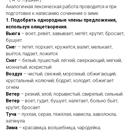
Аналогичная лексическая работа проводится и при
подготовке к написанию сочинения о зиме.
1. Подобрать однородные члены предложения,
используя олицетворения.
Вьюга
– воет, ревёт, завывает, метёт, крутит, бросает,
бушует.
Сне
г – летит, порхает, кружится, валит, мелькает,
вьётся, падает, ложится.
Снег
– белый, пушистый, лёгкий, сверкающий, мягкий,
мохнатый, искристый.
Воздух
– чистый, свежий, морозный, обжигающий,
хрустальный, колючий; бодрит, холодит, обжигает
огнём.
Ветер
– резкий, злой, порывистый, свирепый, сильный.
Ветер
– воет, гудит, бушует, налетает, больно бьёт,
крутит, бросает.
Туча
– пухлая, серая, тяжёлая; нависла, заволокла,
затянула.
Зима
– красавица, волшебница, чародейка,