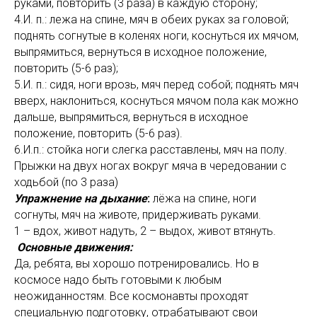
руками, повторить (3 раза) в каждую сторону;
4.И. п.: лежа на спине, мяч в обеих руках за головой;
поднять согнутые в коленях ноги, коснуться их мячом,
выпрямиться, вернуться в исходное положение,
повторить (5-6 раз);
5.И. п.: сидя, ноги врозь, мяч перед собой; поднять мяч
вверх, наклониться, коснуться мячом пола как можно
дальше, выпрямиться, вернуться в исходное
положение, повторить (5-6 раз).
6.И.п.: стойка ноги слегка расставлены, мяч на полу.
Прыжки на двух ногах вокруг мяча в чередовании с
ходьбой (по 3 раза)
Упражнение на дыхание
:
лёжа на спине, ноги
согнуты, мяч на животе, придерживать руками.
1 – вдох, живот надуть, 2 – выдох, живот втянуть.
Основные движения:
Да, ребята, вы хорошо потренировались. Но в
космосе надо быть готовыми к любым
неожиданностям. Все космонавты проходят
специальную подготовку, отрабатывают свои