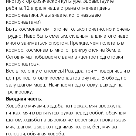
Инструктор физической культуре: Здравствуйте
ребята, 12 апреля наша страна отмечает день
космонавтики. А вы знаете, кого называют
космонавтами?
Быть космонавтом -
э
то не только почетно, но и очень
трудно. Надо быть смелым, сильным, а для этого надо
много заниматься спортом. Прежде, чем полететь в
космос, космонавты много тренируются на Земле.
Сегодня мы побываем с вами в «центре подготовки
космонавтов».
Все в колонну становись! Раз, два, три – повернись и в
центре подготовки космонавтов очутись. В обход по
залу шагом марш. Начинаем подготовку, выходи на
тренировку.
Вводная часть:
Ходьба с мячами: ходьба на носках, мяч вверху; на
пятках, мяч в вытянутых руках перед собой; обычным
шагом; ходьба на высоких четвереньках прокатывая
мяч; шагом, высоко поднимая колени; бег, мяч за
головой; обычная ходьба.