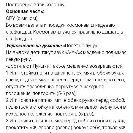
Построение в три колонны.
Основная часть:
ОРУ (с мячом)
Во время взлёта и посадки космонавты надевают
скафандры. Космонавты учатся правильно дышать в
скафандрах.
Упражнение на дыхание
«Полет на луну».
На выдохе дети тянут звук «А-А-А»; медленно поднимая
левую руку,
«достигают Луны» и так же медленно возвращаются.
1.И. п.: стойка ноги на ширине плеч, мяч в обеих руках
внизу; поднять мяч вперед-вверх, посмотреть на него,
опустить вперед-вниз, вернуться в исходное
положение, повторить (5-6 раз);
2.И. п.: сидя на пятках, мяч в обеих руках перед собой;
подняться в стойку на коленях, мяч вверх, вернуться в
исходное положение, повторить (6 раз);
3.И. п.: сидя на пятках, мяч перед собой в обеих руках;
прокатить мяч вправо (влево) вокруг себя, толкая мяч