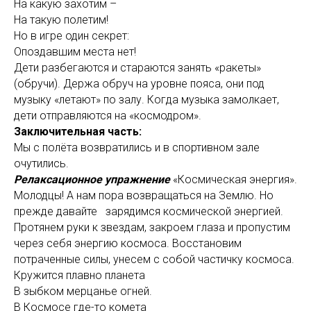
На какую захотим –
На такую полетим!
Но в игре один секрет:
Опоздавшим места нет!
Дети разбегаются и стараются занять «ракеты»
(обручи). Держа обруч на уровне пояса, они под
музыку «летают» по залу. Когда музыка замолкает,
дети отправляются на «космодром».
Заключительная часть:
Мы с полёта возвратились и в спортивном зале
очутились.
Релаксационное упражнение
«Космическая энергия».
Молодцы! А нам пора возвращаться на Землю. Но
прежде давайте зарядимся космической энергией.
Протянем руки к звездам, закроем глаза и пропустим
через себя энергию космоса. Восстановим
потраченные силы, унесем с собой частичку космоса.
Кружится плавно планета
В зыбком мерцанье огней.
В Космосе где-то комета