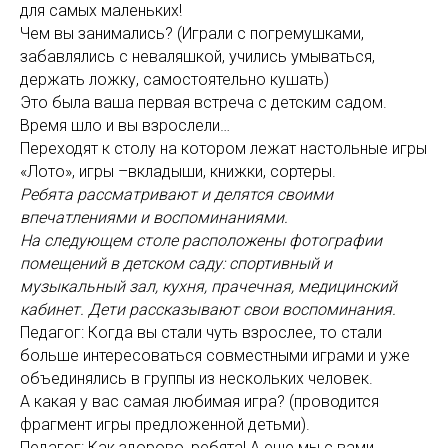
для самых маленьких!
Чем вы занимались? (Играли с погремушками,
забавлялись с неваляшкой, учились умываться,
держать ложку, самостоятельно кушать)
Это была ваша первая встреча с детским садом.
Время шло и вы взрослели…
Переходят к столу на котором лежат настольные игры
«Лото», игры –вкладыши, книжки, сортеры.
Ребята рассматривают и делятся своими
впечатлениями и воспоминаниями.
На следующем столе расположены фотографии
помещений в детском саду: спортивный и
музыкальный зал, кухня, прачечная, медицинский
кабинет. Дети рассказывают свои воспоминания.
Педагог: Когда вы стали чуть взрослее, то стали
больше интересоваться совместными играми и уже
объединялись в группы из нескольких человек.
А какая у вас самая любимая игра? (проводится
фрагмент игры предложенной детьми).
Педагог: Как здорово, ребята! А еще мы с вами