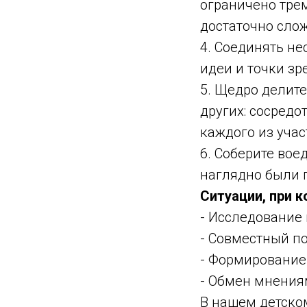
ограничено трем
достаточно сло
4. Соединять н
идеи и точки зр
5. Щедро делит
других: сосредо
каждого из уча
6. Соберите вое
наглядно были п
Ситуации, при 
- Исследование
- Совместный п
- Формирование 
- Обмен мнения
В нашем детско