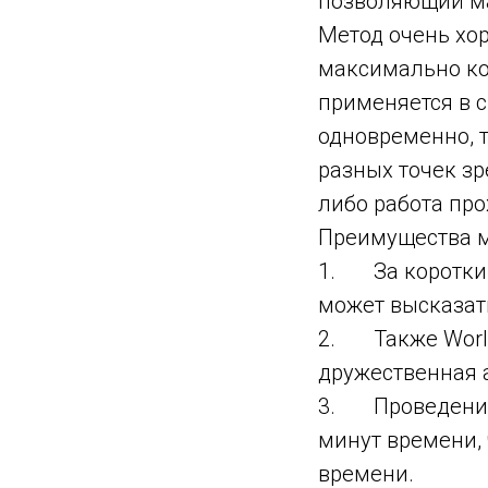
позволяющий ма
Метод очень хо
максимально ко
применяется в с
одновременно, 
разных точек зр
либо работа про
Преимущества м
1. За коротки
может высказать
2. Также World 
дружественная 
3. Проведение 
минут времени, 
времени.