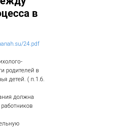
между
цесса в
lmanah.su/24.pdf
ихолого-
и родителей в
 детей. ( п.1.6.
вания должна
 работников
тельную