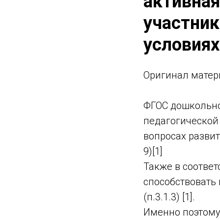
активна
участник
условия
Оригинал матер
ФГОС дошкольно
педагогической
вопросах развит
9)[1]
Также в соотве
способствовать
(п.3.1.3) [1].
Именно поэтому