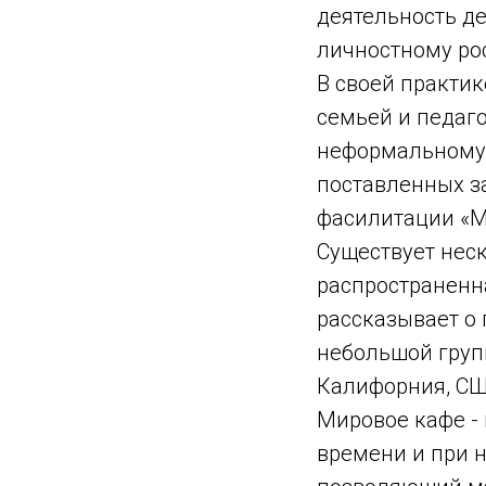
деятельность де
личностному рос
В своей практик
семьей и педаго
неформальному 
поставленных за
фасилитации «М
Существует нес
распространенн
рассказывает о 
небольшой групп
Калифорния, СШ
Мировое кафе -
времени и при 