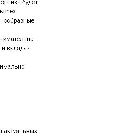
торонке будет
ьное».
азнообразные
внимательно
 и вкладах
ксимально
я актуальных