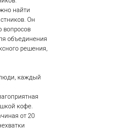
ников.
ужно найти
стников. Он
о вопросов
для объединения
ксного решения,
люди, каждый
благоприятная
ашкой кофе.
чиная от 20
нехватки