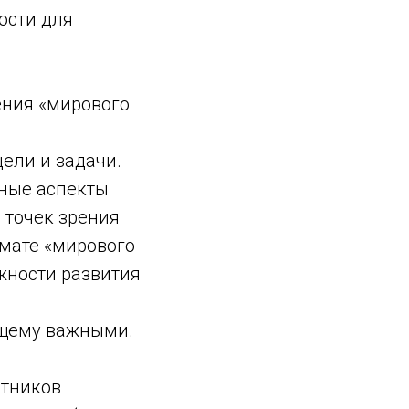
ости для
ения «мирового
цели и задачи.
зные аспекты
 точек зрения
рмате «мирового
жности развития
оящему важными.
стников