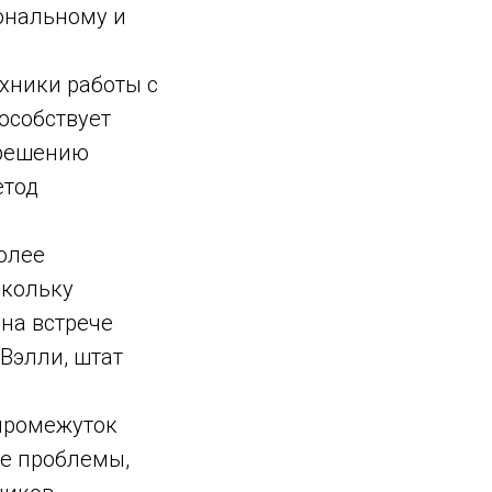
иональному и
хники работы с
особствует
 решению
етод
олее
скольку
 на встрече
Вэлли, штат
 промежуток
е проблемы,