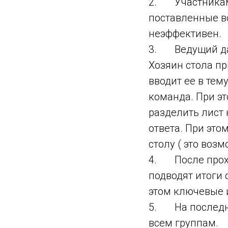
2. Участникам 
поставленные во
неэффективен.
3. Ведущий дае
Хозяин стола пр
вводит ее в тем
команда. При э
разделить лист
ответа. При это
столу ( это возм
4. После прохо
подводят итоги
этом ключевые 
5. На последне
всем группам.