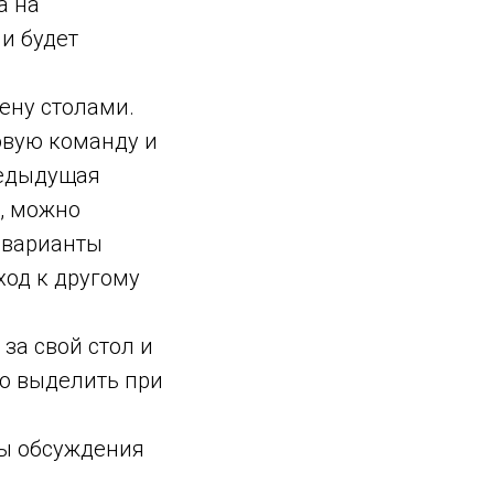
а на
и будет
ену столами.
новую команду и
предыдущая
, можно
 варианты
ход к другому
.
за свой стол и
но выделить при
ты обсуждения