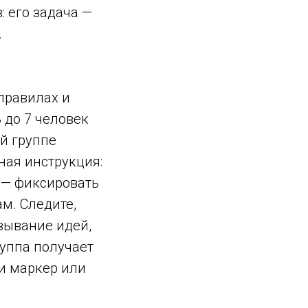
 его задача —
.
правилах и
 до 7 человек
й группе
ная инструкция:
 — фиксировать
м. Следите,
зывание идей,
руппа получает
 и маркер или