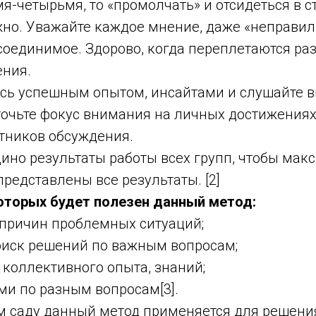
я-четырьмя, то «промолчать» и отсидеться в с
жно. Уважайте каждое мнение, даже «неправил
есоединимое. Здорово, когда переплетаются р
ения.
есь успешным опытом, инсайтами и слушайте 
точьте фокус внимания на личных достижениях
стников обсуждения.
дино результаты работы всех групп, чтобы ма
редставлены все результаты. [2]
которых будет полезен данный метод:
 причин проблемных ситуаций;
оиск решений по важным вопросам;
коллективного опыта, знаний;
ми по разным вопросам[3].
м саду данный метод применяется для решени