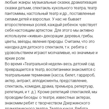
любые жанры: музыкальные сказки, драматизация
сказки детьми, спектакль кукольного театра, театр
пантомимы, настольный театр и др., поставленные
силами детей и взрослых. У нас не бывает
второстепенных ролей, каждый ребенок чувствует
себя настоящим артистом. Для этого мы активно
используем «живые» декорации: деревья, грибы,
цветы, звёзды, явления природы. Считаем, что это
находка для детского спектакля, т.к. ребята с
удовольствием играют молчаливые, но значимые и
яркие роли.
Во время «Театральной недели» весь детский сад
превращается в театр, воспитанники знакомятся с
театральными терминами (касса, билет, гардероб,
актер, антракт, аплодисменты, представление,
спектакль, комедия, драма, премьера, репертуар,
репетиция, и т. д.). Кроме репетиций спектаклей, мы
проводим беседы: о театре, известных актерах,
знакомим ребят с творчеством Дзержинского
драматического театра, Театра кукол. Ребята