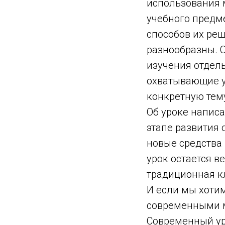
использования 
учебного предме
способов их реш
разнообразны. О
изучения отдель
охватывающие у
конкретную тем
Об уроке написа
этапе развития
новые средства 
урок остается в
традиционная к
И если мы хоти
современными м
Современный ур