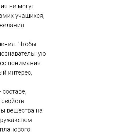
ия не могут
амих учащихся,
 желания
шения. Чтобы
 познавательную
цесс понимания
й интерес,
 составе,
 свойств
уры вещества на
 окружающем
опланового