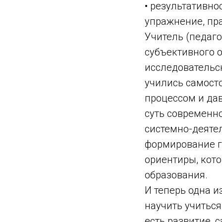
• результативно
упражнение, пра
Учитель (педаго
субъективного о
исследовательск
учились самост
процессом и дав
суть современно
системно-деятел
формирование г
ориентиры, кот
образования.
И теперь одна и
научить учиться
есть развитие, 