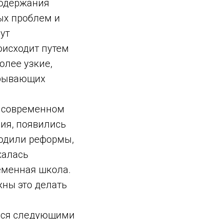
содержания
ых проблем и
ут
оисходит путем
олее узкие,
крывающих
а современном
ия, появились
ходили реформы,
жалась
еменная школа.
жны это делать
ийся следующими