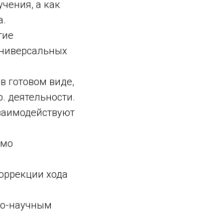
учения, а как
а.
тие
универсальных
в готовом виде,
. деятельности.
заимодействуют
имо
коррекции хода
но-научным