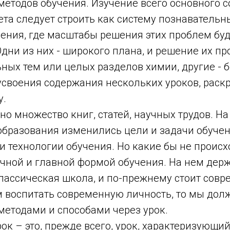
методов обучения. Изучение всего основного 
та следует строить как систему познавательн
ения, где масштабы решения этих проблем буд
дни из них - широкого плана, и решение их пр
ных тем или целых разделов химии, другие - б
своения содержания нескольких уроков, рас
у.
но множество книг, статей, научных трудов. Н
 образования изменились цели и задачи обучен
и технологии обучения. Но какие бы не проис
ечной и главной формой обучения. На нем дер
лассическая школа, и по-прежнему стоит совр
м воспитать современную личность, то мы дол
етодами и способами через урок.
ок – это, прежде всего, урок, характеризующ