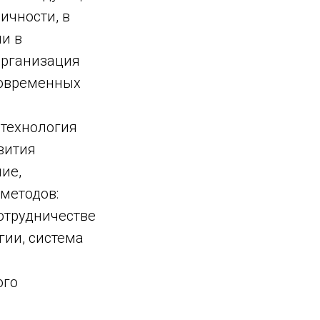
ичности, в
и в
организация
современных
 технология
вития
ие,
методов:
сотрудничестве
гии, система
ого