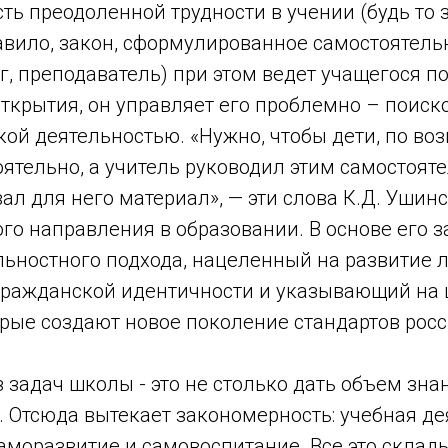
сть преодоленной трудности в учении (будь то 
вило, закон, сформулированное самостоятельн
г, преподаватель) при этом ведет учащегося по
ткрытия, он управляет его проблемно – поиск
ой деятельностью. «Нужно, чтобы дети, по во
оятельно, а учитель руководил этим самостоя
ал для него материал», — эти слова К.Д. Ушин
го направления в образовании. В основе его 
ьностного подхода, нацеленный на развитие л
ражданской идентичности и указывающий на
орые создают новое поколение стандартов рос
з задач школы - это не столько дать объем зна
. Отсюда вытекает закономерность: учебная де
саморазвитие и самовоспитание. Все это склад