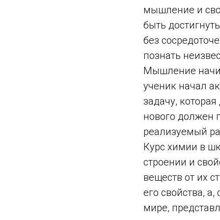
мышление и сво
быть достигнут
без сосредоточ
познать неизвес
Мышление начин
ученик начал а
задачу, которая
нового должен 
реализуемый ра
Курс химии в шк
строении и свой
веществ от их с
его свойства, а
мире, представ