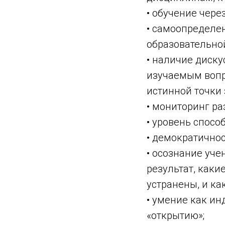
• обучение чере
• самоопределе
образовательно
• наличие диск
изучаемым вопр
истинной точки 
• мониторинг ра
• уровень спосо
• демократичнос
• осознание уче
результат, каки
устранены, и ка
• умение как ин
«открытию»;