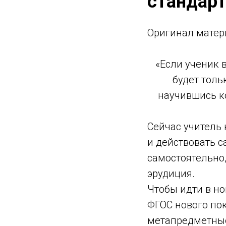
стандарт
Оригинал матер
«Если ученик в
будет толь
научившись к
Сейчас учитель 
и действовать 
самостоятельно,
эрудиция.
Чтобы идти в но
ФГОС нового пок
метапредметные,