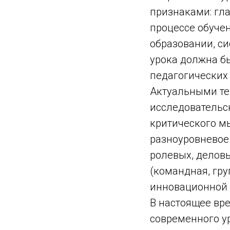
признаками: гла
процессе обуче
образовании, си
урока должна б
педагогических 
Актуальными те
исследовательск
критического м
разноуровневое 
ролевых, деловы
(командная, гру
инновационной о
В настоящее вр
современного у