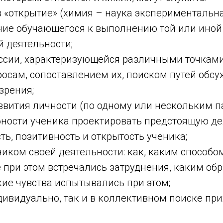
з «открытие» (химия – наука экспериментальна
ние обучающегося к выполнению той или иной
й деятельности;
уссии, характеризующейся различными точками
осам, сопоставлением их, поиском путей обс
зрения;
звития личности (по одному или нескольким п
бности ученика проектировать предстоящую де
ть, позитивность и открытость ученика;
ником своей деятельности: как, каким способо
е при этом встречались затруднения, каким об
кие чувства испытывались при этом;
дивидуально, так и в коллективном поиске при