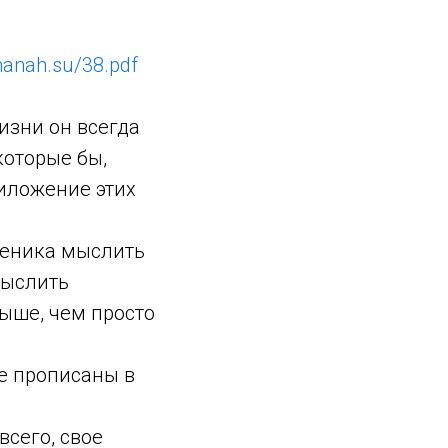
lmanah.su/38.pdf
жизни он всегда
которые бы,
иложение этих
ученика мыслить
мыслить
выше, чем просто
ые прописаны в
всего, свое