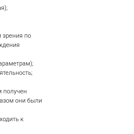
я);
 зрения по
уждения
араметрам);
ятельность;
м получен
разом они были
ходить к