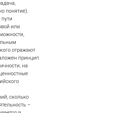
задача,
о понятие).
 пути
овой или
зможности,
тельным
ского отражают
заложен принцип
ичности, на
 ценностные
сийского
ний, сколько
ятельность –
ывается в