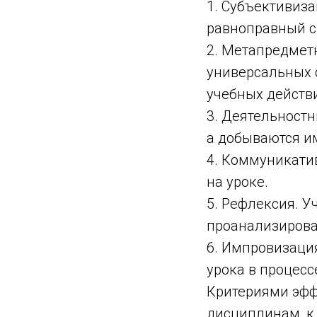
1. Субъективиза
равноправный с
2. Метапредмет
универсальных 
учебных действ
3. Деятельностн
а добываются им
4. Коммуникати
на уроке.
5. Рефлексия. У
проанализироват
6. Импровизаци
урока в процесс
Критериями эфф
дисциплинам, к 