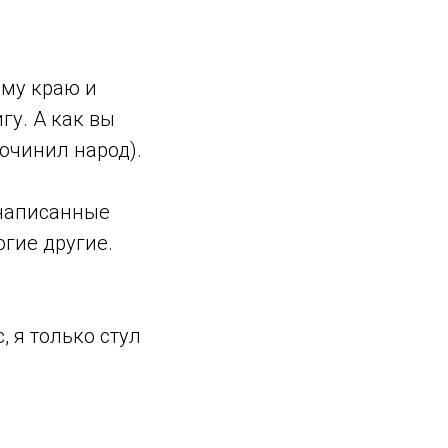
ому краю и
гу. А как вы
очинил народ).
 написанные
огие другие.
 я только стул