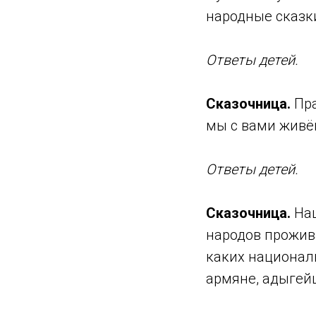
народные сказки
Ответы детей.
Сказочница.
Пра
мы с вами живём
Ответы детей.
Сказочница.
Наш
народов прожива
каких националь
армяне, адыгейц