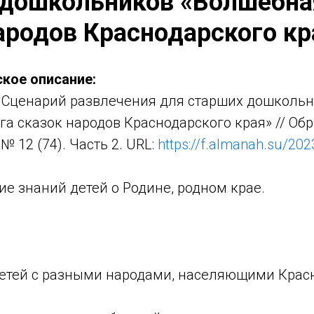
 дошкольников «Волшебна
ародов Краснодарского кр
кое описание:
Сценарий развлечения для старших дошколь
а сказок народов Краснодарского края» // Об
№ 12 (74). Часть 2. URL:
https://f.almanah.su/202
е знаний детей о Родине, родном крае.
детей с разными народами, населяющими Красн