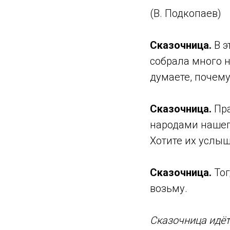
(В. Подкопаев)
Сказочница.
В э
собрала много н
думаете, почему
Сказочница.
Пра
народами нашего
Хотите их услыш
Сказочница.
Тог
возьму.
Сказочница идёт 