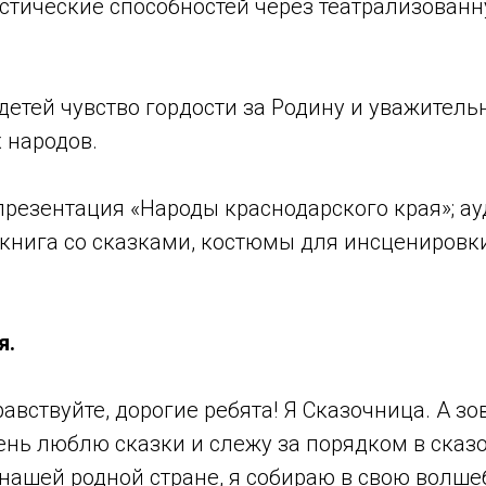
истические способностей через театрализован
 детей чувство гордости за Родину и уважител
 народов.
резентация «Народы краснодарского края»; а
; книга со сказками, костюмы для инсцениров
я.
авствуйте, дорогие ребята! Я Сказочница. А зо
чень люблю сказки и слежу за порядком в сказ
 нашей родной стране, я собираю в свою волше