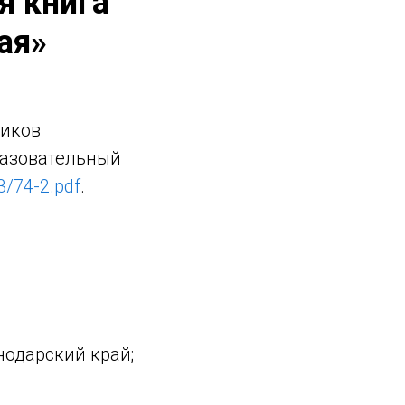
я книга
ая»
ников
разовательный
3/74-2.pdf
.
одарский край;