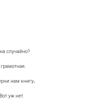
она случайно?
е грамотная.
Верни нам книгу
.
Вот уж нет.