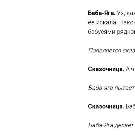
Баба-Яга.
Ух, ка
её искала. Нако
бабусями рядко
Появляется сказ
Сказочница.
А
ч
Баба-яга пытае
Сказочница.
Баб
Баба-Яга делает 