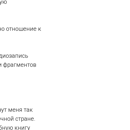
ную
ьно отношение к
удиозапись
ки фрагментов
вут меня так
очной стране.
бную книгу