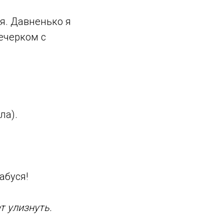
ая. Давненько я
ечерком с
ла).
абуся!
ет улизнуть.