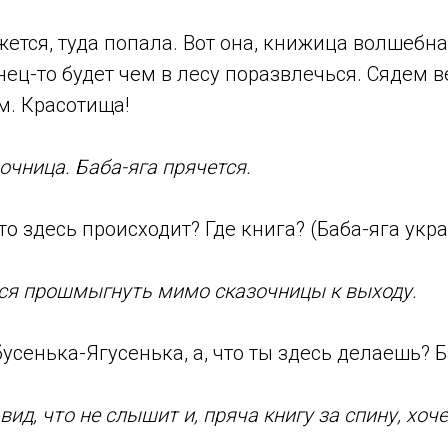
жется, туда попала. Вот она, книжица волшебн
нец-то будет чем в лесу поразвлечься.
Сядем в
м. Красотища!
очница. Баба-яга прячется.
то здесь происходит? Где книга? (Баба-яга укра
тся прошмыгнуть мимо сказочницы к выходу.
усенька-Ягусенька, а, что ты здесь делаешь? Б
вид, что не слышит и, пряча книгу за спину, хоч