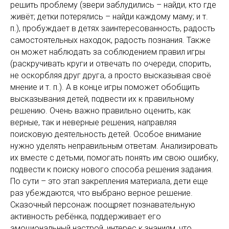
решить проблему (звери заблудились – найди, кто где
живёт; детки потерялись – найди каждому маму; и т.
п.), пробуждает в детях заинтересованность, радость
самостоятельных находок, радость познания. Также
он может наблюдать за соблюдением правил игры
(раскручивать круги и отвечать по очереди, спорить,
не оскорбляя друг друга, а просто высказывая своё
мнение и т. п.). А в конце игры поможет обобщить
высказывания детей, подвести их к правильному
решению. Очень важно правильно оценить, как
верные, так и неверные решения, направляя
поисковую деятельность детей. Особое внимание
нужно уделять неправильным ответам. Анализировать
их вместе с детьми, помогать понять им свою ошибку,
подвести к поиску нового способа решения задания.
По сути – это этап закрепления материала, дети еще
раз убеждаются, что выбрано верное решение.
Сказочный персонаж поощряет познавательную
активность ребёнка, поддерживает его
эмоциональный настрой, интерес к знаниям, что