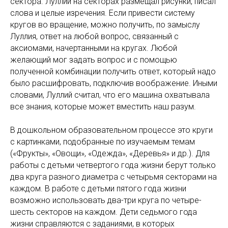
сектора. Луллий на секторах размещал рисунки, писал
слова и целые изречения. Если привести систему
кругов во вращение, можно получить, по замыслу
Луллия, ответ на любой вопрос, связанный с
аксиомами, начертанными на кругах. Любой
желающий мог задать вопрос и с помощью
полученной комбинации получить ответ, который надо
было расшифровать, подключив воображение. Иными
словами, Луллий считал, что его машина охватывала
все знания, которые может вместить наш разум.
В дошкольном образовательном процессе это круги
с картинками, подобранные по изучаемым темам
(«Фрукты», «Овощи», «Одежда», «Деревья» и др.). Для
работы с детьми четвертого года жизни берут только
два круга разного диаметра с четырьмя секторами на
каждом. В работе с детьми пятого года жизни
возможно использовать два-три круга по четыре-
шесть секторов на каждом. Дети седьмого года
жизни справляются с заданиями, в которых