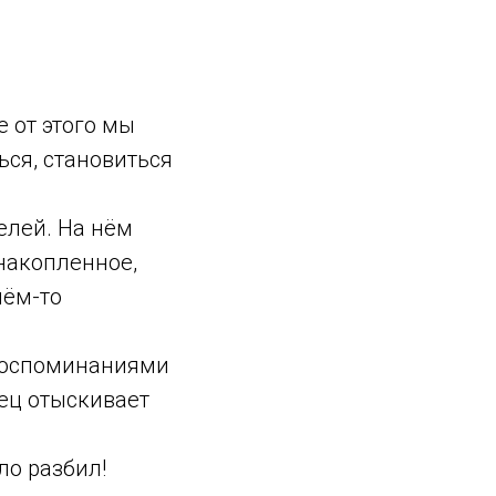
е от этого мы
ься, становиться
елей. На нём
накопленное,
чём-то
я воспоминаниями
нец отыскивает
кло разбил!