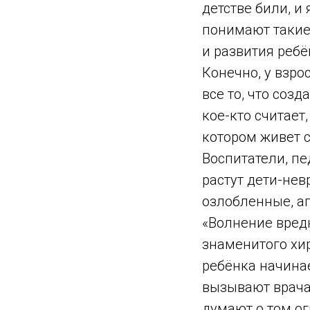
детстве били, и
понимают такие
и развития ребё
Конечно, у взр
все то, что соз
кое-кто считает,
котором живет 
Воспитатели, пе
растут дети-нев
озлобленные, а
«Волнение вредн
знаменитого хир
ребёнка начина
вызывают врача,
думают о том о