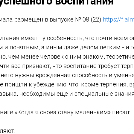
успешного воспитания
иала размещен в выпуске № 08 (22)
https://f.a
итания имеет ту особенность, что почти всем 
 и понятным, а иным даже делом легким - и т
но, чем менее человек с ним знаком, теоретич
чти все признают, что воспитание требует тер
 него нужны врожденная способность и уменье, 
е пришли к убеждению, что, кроме терпения, 
навыка, необходимы еще и специальные знани
ниге «Когда я снова стану маленьким» писал:
ляют.