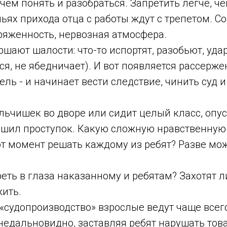
 чем понять и разобраться. Запретить легче, ч
ьях прихода отца с работы ждут с трепетом. С
ряженность, нервозная атмосфера.
ршают шалости: что-то испортят, разобьют, уда
тся, не ябедничает). И вот появляется рассерж
тель - и начинает вести следствие, чинить суд и
льчишек во дворе или сидит целый класс, опус
ершил проступок. Какую сложную нравственную
от момент решать каждому из ребят? Разве мо
еть в глаза наказанному и ребятам? Захотят л
жить.
«судопроизводство» взрослые ведут чаще всег
недальновидно, заставляя ребят нарушать тов