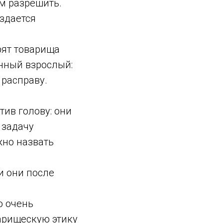
ем разрешить.
оздается
рят товарища
енный взрослый:
 расправу.
тив голову: они
 задачу
жно назвать
и они после
о очень
арищескую этику