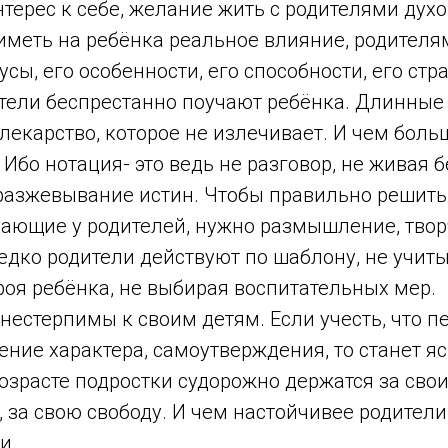
нтерес к себе, желание жить с родителями дух
меть на ребёнка реальное влияние, родителям
усы, его особенности, его способности, его стр
тели беспрестанно поучают ребёнка. Длинные
о лекарство, которое не излечивает. И чем боль
Ибо нотация- это ведь не разговор, не живая б
разжевывание истин. Чтобы правильно решить
кающие у родителей, нужно размышление, твор
дко родители действуют по шаблону, не учиты
оя ребёнка, не выбирая воспитательных мер.
нестерпимы к своим детям. Если учесть, что 
ение характера, самоутверждения, то станет я
озрасте подростки судорожно держатся за свои
, за свою свободу. И чем настойчивее родители
и.