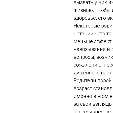
вызвать у них и
жизнью. Чтобы и
здоровье, его вк
Некоторые роди
нотации - это т
меньше эффект. 
навязывание и 
вопросы, возни
сожалению, нере
душевного настр
Родители порой 
возраст становл
именно в этом в
за свои взгляды
агрессивнее дет