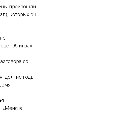
мены произошли
ав), которых он
 не
ове. Об играх
разговора со
я, долгие годы
время
ая
: «Меня в