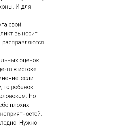
коны. И для
уга свой
фликт выносит
 и расправляются
альных оценок.
е-то в истоке
мнение: если
, то ребёнок
еловеком. Но
ебе плохих
 неприятностей.
лодно. Нужно