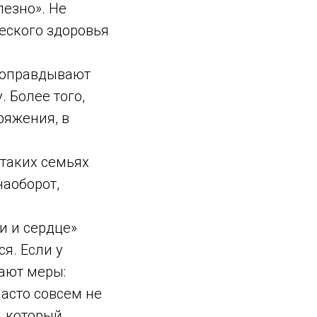
лезно». Не
еского здоровья
и оправдывают
 Более того,
пряжения, в
 таких семьях
наоборот,
и и сердце»
я. Если у
ают меры:
часто совсем не
, который