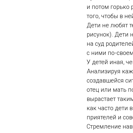
и потом горько 
того, чтобы в не
Дети не любят т
рисунок). Дети 
на суд родителе
с ними по-своем
У детей иная, ч
Анализируя кажд
создавшейся сит
отец или мать п
вырастает таки
как часто дети 
приятелей и со
Стремление нав