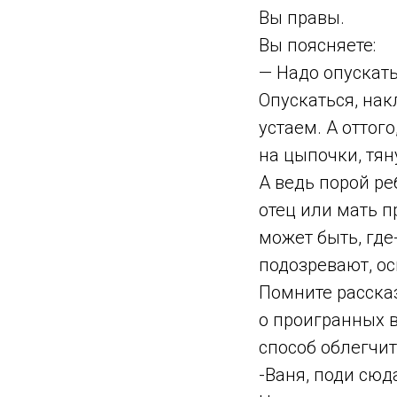
Вы правы.
Вы поясняете:
— Надо опускать
Опускаться, нак
устаем. А оттог
на цыпочки, тян
А ведь порой ре
отец или мать п
может быть, где
подозревают, о
Помните рассказ
о проигранных в
способ облегчит
-Ваня, поди сюда