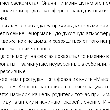
 я человеком стал. Значит, и моим детям это по
 родители вреда атмосферы страха для психич
нка.
ослых всегда находятся причины, которыми он
дает в семье ненормальную духовную атмосферу.
 где же, как не дома, и разрядиться от того на
современный человек!
дагоги могут на фактах доказать, что именно в
ропаты – замкнутые, неуверенные в себе или, 
грессивные.
ее, чем простуда» – эта фраза из книги «Мысл
урга Н. Амосова заставила вот с чем задуматьс
ется насморк, кашель, родители тотчас приним
 идут в аптеку и начинают скорей лечение. И 
громном вреде здоровью самых дорогих людей