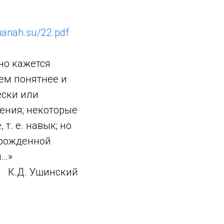
lmanah.su/22.pdf
оно кажется
ем понятнее и
ески или
пения; некоторые
т. е. навык; но
врожденной
я…»
К.Д. Ушинский