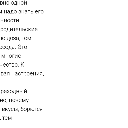
овно одной
 надо знать его
анности.
 родительские
ше доза, тем
еседа. Это
 многие
чество. К
вая настроения,
переходный
сно, почему
 вкусы, борются
, тем