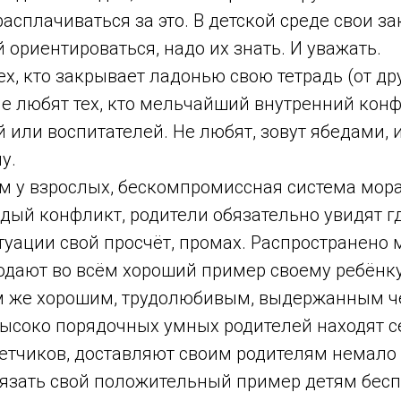
расплачиваться за это. В детской среде свои за
й ориентироваться, надо их знать. И уважать.
ех, кто закрывает ладонью свою тетрадь (от др
не любят тех, кто мельчайший внутренний кон
й или воспитателей. Не любят, зовут ябедами,
у.
ем у взрослых, бескомпромиссная система мор
ый конфликт, родители обязательно увидят гд
уации свой просчёт, промах. Распространено 
одают во всём хороший пример своему ребёнку
м же хорошим, трудолюбивым, выдержанным ч
высоко порядочных умных родителей находят с
ветчиков, доставляют своим родителям немало
язать свой положительный пример детям бесп