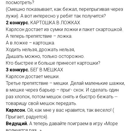
посмотреть?
(Смешно показывает, как бежал, перепрыгивая через
лужи). А вот интересно у ребят так получится?
2 конкурс.
КАРТОШКА В ЛОЖКАХ
Карлсон достает из сумки ложки и пакет скартошкой.
А теперь препятствие – ложка.
А в ложке – картошка.
Ходить нельзя, дрожать нельзя,
Дышать можно, только осторожно.
Кто быстрее и больше принесет картошки?
3 конкурс.
БЕГ В МЕШКАХ
Карлсон достает мешки.
Третье препятствие – мешки. Делай маленькие шажки,
в мешке через барьер – прыг- скок. И сделать один
раз хлопок, потом мешок снять и быстро бежать --
товарищу свой мешок передать.
Карлсон.
Ой, как мне у вас нравится, так весело! (
Прыгает, радуется).
Ведущий.
А теперь давайте поиграем в игру «Море
волнуется раз…»