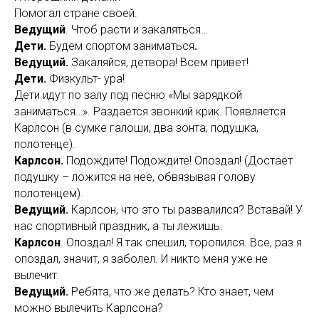
Помогал стране своей.
Ведущий
. Чтоб расти и закаляться…
Дети.
Будем спортом заниматься
.
Ведущий.
Закаляйся, детвора! Всем привет!
Дети.
Физкульт- ура!
Дети идут по залу под песню «Мы зарядкой
заниматься…». Раздается звонкий крик. Появляется
Карлсон (в сумке галоши, два зонта, подушка,
полотенце).
Карлсон.
Подождите! Подождите! Опоздал! (Достает
подушку – ложится на нее, обвязывая голову
полотенцем).
Ведущий.
Карлсон, что это ты развалился? Вставай! У
нас спортивный праздник, а ты лежишь.
Карлсон
.
Опоздал! Я так спешил, торопился. Все, раз я
опоздал, значит, я заболел. И никто меня уже не
вылечит.
Ведущий.
Ребята, что же делать? Кто знает, чем
можно вылечить Карлсона?