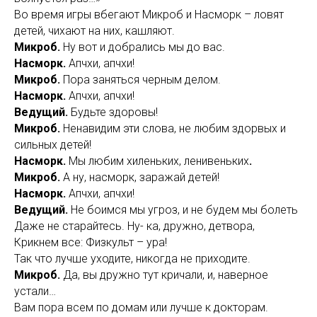
Во время игры вбегают Микроб и Насморк – ловят
детей, чихают на них, кашляют.
Микроб.
Ну вот и добрались мы до вас.
Насморк.
Апчхи, апчхи!
Микроб.
Пора заняться черным делом.
Насморк.
Апчхи, апчхи!
Ведущий.
Будьте здоровы!
Микроб.
Ненавидим эти слова, не любим здорвых и
сильных детей!
Насморк.
Мы любим хиленьких, ленивеньких
.
Микроб.
А ну, насморк, заражай детей!
Насморк.
Апчхи, апчхи!
Ведущий.
Не боимся мы угроз, и не будем мы болеть
Даже не старайтесь. Ну- ка, дружно, детвора,
Крикнем все: Физкульт – ура!
Так что лучше уходите, никогда не приходите.
Микроб.
Да, вы дружно тут кричали, и, наверное
устали…
Вам пора всем по домам или лучше к докторам.