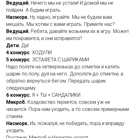
Ведущий.
Ничего мы не устали! И домой мы не
пойдем. А будим играть.
Насморк.
Ну ладно, играйте. Мы не будем вам
мешать. Мы хотим с вами играть. Примете нас?
Ведущий.
Ребята, давайте возьмем их в игру. Может
им понравится, и они исправятся?
Дети.
Да!
4 конкурс
. ХОДУЛИ.
5 конкурс
. ЭСТАФЕТА С ШАРИКАМИ
Надо ползти на четвереньках до отметки и катить
шарик по полу, дуя на него. Доползти до отметки, а
обратно вернуться бегом. Передать шарик
следующему.
6 конкурс.
Я + ТЫ + САНДАЛИКИ
Микроб.
Колдовство теряется, совсем уж не
чихается. Пора нам уходить, а то совсем примерными
станем.
Насморк.
Их, пожалуй, не победить, пора и вправду
уходить.
Грустные, Микроб и Насморк уходят.