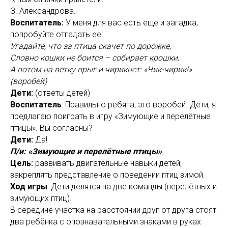
З. Александрова.
Воспитатель:
У меня для вас есть еще и загадка,
попробуйте отгадать ее:
Угадайте, что за птица скачет по дорожке,
Словно кошки не боится – собирает крошки,
А потом на ветку прыг и чирикнет: «Чик-чирик!»
(воробей)
Дети:
(ответы детей)
Воспитатель
: Правильно ребята, это воробей. Дети, я
предлагаю поиграть в игру «Зимующие и перелётные
птицы». Вы согласны?
Дети:
Да!
П/и: «Зимующие и перелётные птицы»
Цель:
развивать двигательные навыки детей;
закреплять представление о поведении птиц зимой.
Ход игры
: Дети делятся на две команды (перелётных и
зимующих птиц).
В середине участка на расстоянии друг от друга стоят
два ребёнка с опознавательными знаками в руках