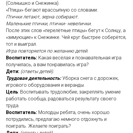
(Солнышко и Снежинка).
«Птицы» бегают врассыпную со словами:
Птички летают, зерна собирают.
Маленькие птички, птички- невелички.
После этих слов «перелётные птицы» бегут к Солнцу, а
«зимующие» к Снежинке. Чей круг быстрее соберётся,
тот и выиграл.
Игра повторяется по желанию детей.
Воспитатель:
Какая весёлая и познавательная игра
получилась, а вам понравилась игра?
Дети:
(ответы детей).
Трудовая деятельность:
Уборка снега с дорожек,
игрового оборудования и веранды.
Цель
: Воспитывать трудолюбие, закреплять умение
работать сообща, радоваться результату своего
труда.
Воспитатель:
Молодцы ребята, очень хорошо
потрудились, предлагаю немного отдохнуть и
поиграть. Желаете поиграть?
Дети
:
(ответы детей).