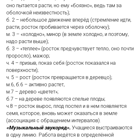
оно пытается расти, но ему «боязно», ведь там за
оболочкой неизвестность);
б. 2 – небольшое движение вперёд (стремление идти,
расти, росток пробивается через оболочку);
м. 3 – «холодно», минор (в земле холодно, и поэтому,
надо расти выше);
б. 3 – «теплее» (росток предчувствует тепло, оно почти
проросло), мажор;
ч. 4 – призыв, показ себя (росток показался на
поверхности);
ч. 5 – рост (росток превращается в деревцо);
м.6, б.6 – активно растет,
м.7 – дерево «цветет»;
б.7 – на дереве появляются спелые плоды;
ч.8 – росток вырос, плод поспел и в нем появляется
семя, которое, вновь может оказаться в земле
(ассоциация с обращением интервалов).
«Музыкальный звукоряд».
Учащиеся выстраиваются
в одну линию. Работа ведётся в определённой