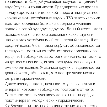
тональности. Каждый учащийся получает отдельный
звук (ступень) тональности. Предварительно пропев
гамму хором, затем цепочкой, вверх и вниз, учащиеся
«показывают» устойчивые звуки и T53 пластическими
жестами, соединяя большие, средние и мизинцы
правой и левой рук друг с другом. Данный жест – даёт
возможность не только запомнить какие ступени
называются устойчивыми (I cт. – первый палец, III ст. –
средний палец, V ст. – мизинец.), как образовывается
трезвучие – состоит из трёх нот расположенных по
терциям. Необходимо заострить внимание, на том, что
чаще всего пианисты, играя трезвучия, используют
именно эти пальцы. Учащимся других специальностей,
данный жест даёт понять, что все три звука можно
сыграть гармонически.
Далее преподаватель, называет ступень или звук и
интервал который необходимо построить от него.
После построения учащиеся делают шаг вперёд и
поют интервал мелодически и гармонически.
К образно-двигательной активности можно отнести