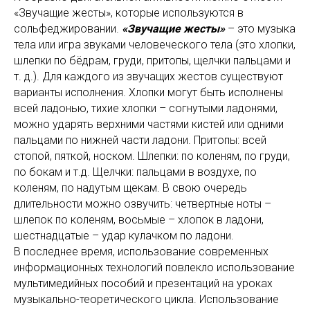
«Звучащие жесты», которые используются в
сольфеджировании.
«Звучащие жесты»
– это музыка
тела или игра звуками человеческого тела (это хлопки,
шлепки по бёдрам, груди, притопы, щелчки пальцами и
т. д.). Для каждого из звучащих жестов существуют
варианты исполнения. Хлопки могут быть исполнены
всей ладонью, тихие хлопки – согнутыми ладонями,
можно ударять верхними частями кистей или одними
пальцами по нижней части ладони. Притопы: всей
стопой, пяткой, носком. Шлепки: по коленям, по груди,
по бокам и т.д. Щелчки: пальцами в воздухе, по
коленям, по надутым щекам. В свою очередь
длительности можно озвучить: четвертные ноты –
шлепок по коленям, восьмые – хлопок в ладони,
шестнадцатые – удар кулачком по ладони.
В последнее время, использование современных
информационных технологий повлекло использование
мультимедийных пособий и презентаций на уроках
музыкально-теоретического цикла. Использование