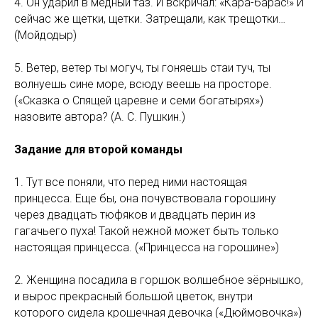
4. Он ударил в медный таз. И вскричал: «Кара-барас!» И
сейчас же щетки, щетки. Затрещали, как трещотки…
(Мойдодыр)
5. Ветер, ветер ты могуч, ты гоняешь стаи туч, ты
волнуешь сине море, всюду веешь на просторе.
(«Сказка о Спящей царевне и семи богатырях»)
назовите автора? (А. С. Пушкин.)
Задание для второй команды
1. Тут все поняли, что перед ними настоящая
принцесса. Еще бы, она почувствовала горошину
через двадцать тюфяков и двадцать перин из
гагачьего пуха! Такой нежной может быть только
настоящая принцесса. («Принцесса на горошине»)
2. Женщина посадила в горшок волшебное зёрнышко,
и вырос прекрасный большой цветок, внутри
которого сидела крошечная девочка («Дюймовочка»)