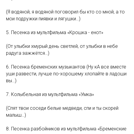
(Я водяной, я водяной поговорил бы кто со мной, а то
мои подружки пиявки и лягушки…)
5. Песенка из мультфильма «Крошка - енот»
(От улыбки хмурый день светлей, от улыбки в небе
радуга зажжётся…)
6. Песенка бременских музыкантов (Ну кА все вместе
уши развести, лучше по-хорошему хлопайте в ладоши
вы…)
7. Колыбельная из мультфильма «Умка»
(Спят твои соседи белые медведи, спи и ты скорей
малыш…)
8. Песенка разбойников из мультфильма «Бременские