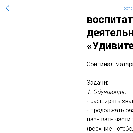
Стариков
Постр
воспитат
деятельн
«Удивит
Оригинал матер
Задачи:
1. Обучающие:
- расширять зна
- продолжать ра
называть части 
(верхние - стеб