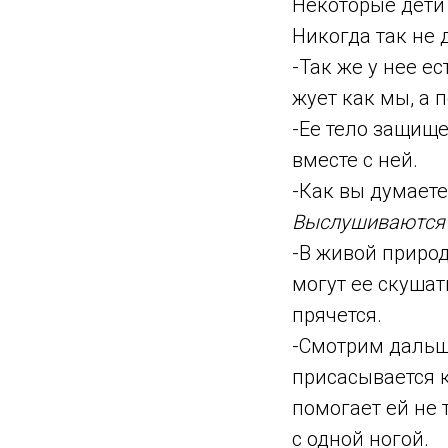
Некоторые дети 
Никогда так не 
-Так же у нее е
жует как мы, а 
-Ее тело защище
вместе с ней.
-Как вы думаете
Выслушиваются 
-В живой природ
могут ее скуша
прячется.
-Смотрим дальше
присасывается к
помогает ей не 
с одной ногой.