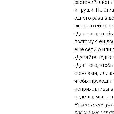
растений, листь
и груши. Не отк
одного раза в д
сколько ей хоче
-Для того, чтоб
поэтому я ей до
еще сепию или 
-Давайте подгот
-Для того, чтоб
стенками, или а
чтобы проходил 
неприхотливы в 
неделю, мыть ко
Воспитатель укл
рассказывает пр