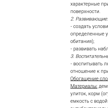
характерные пр
поверхности.
2. Развивающие:
- создать услов
определенные у
обитания);
- развивать наб
3. Воспитательн
- воспитывать 
отношение к пр
Обогащение сло
Материалы:
демо
улиток, корм (ог
емкость с водой