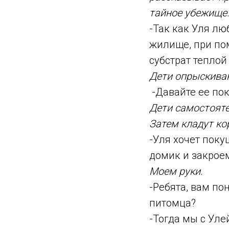
тайное убежище
-Так как Уля лю
жилище, при по
субстрат теплой
Дети опрыскива
-Давайте ее по
Дети самостояте
Затем кладут ко
-Уля хочет поку
домик и закрое
Моем руки.
-Ребята, вам по
питомца?
-Тогда мы с Уле