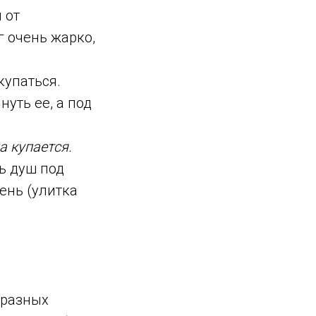
 от
г очень жарко,
купаться.
нуть ее, а под
а купается.
ь душ под
ень (улитка
 разных