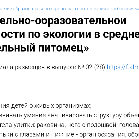
а Г.Г. Конспект непосред
оение образовательного процесса в соответствии с требованиям
ельно-образовательной
ости по экологии в средне
ельный питомец»
иала размещен в выпуске № 02 (28)
https://f.a
ния детей о живых организмах;
звивать умение анализировать структуру объек
тела улитки: раковина, нога с подошвой, голов
ельки с глазами и нижние - орган осязания, обо