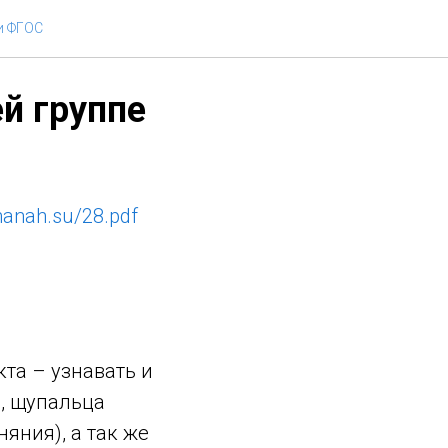
ственной
и ФГОС
й группе
lmanah.su/28.pdf
та – узнавать и
а, щупальца
няния), а так же