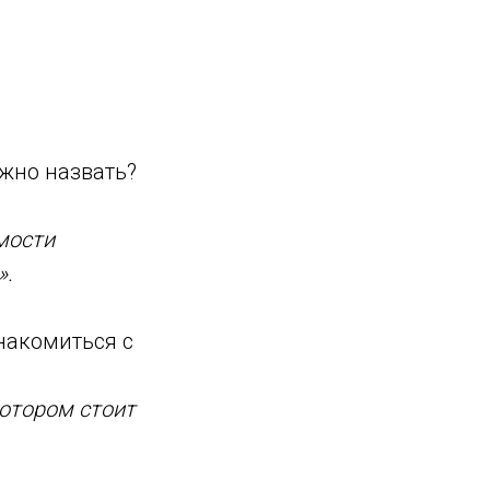
ожно назвать?
мости
».
накомиться с
котором стоит