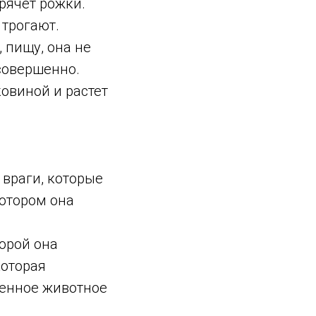
прячет рожки.
 трогают.
, пищу, она не
 совершенно.
овиной и растет
 враги, которые
котором она
торой она
которая
венное животное