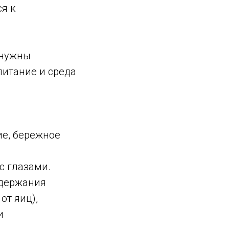
я к
 нужны
итание и среда
ие, бережное
с глазами.
одержания
от яиц),
и