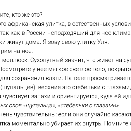
те, кто же это?
это африканская улитка, в естественных услови
, так как в России неподходящий для нее клима
ки живут дома. Я зову свою улитку Уля.
рим на нее.
 моллюск. Сухопутный значит, что живет на с
Посмотрите у нее мягкое светлое тело, покрыт
для сохранения влаги. На теле просматриваетс
(щупальцев), верхние это стебельки с глазами
чувствует запахи и ориентируется, куда ей ид
ых слов «щупальца», «стебельки с глазами».
чень чувствительны: если они случайно касают
итка моментально убирает их внутрь. Помните 