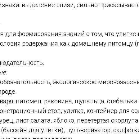
изнаки: выделение слизи, сильно присасываетс
ия для формирования знаний о том, что улитке
словия содержания как домашнему питомцу (п
людательность.
ые:
любознательность, экологическое мировоззрен
ироде.
варя:
питомец, раковина, щупальца, стебельки 
нстрационный стол, улитка, контейнер для с
урец, лист салата, яблоко, перетертая скорлупа 
 (бассейн для улитки), пульверизатор, салфетк