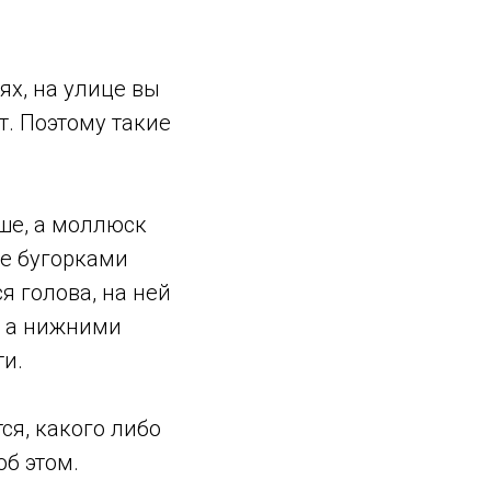
ях, на улице вы
т. Поэтому такие
уше, а моллюск
ое бугорками
я голова, на ней
, а нижними
ти.
ся, какого либо
об этом.