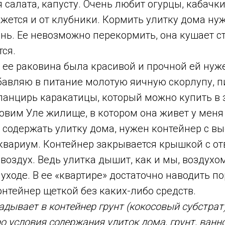
я салата, капусту. Очень любит огурцы, кабачки
ажется и от клубники. Кормить улитку дома ну
ень. Ее невозможно перекормить, она кушает с
тся.
ы ее раковина была красивой и прочной ей нуж
бавляю в питание молотую яичную скорлупу, п
панцирь каракатицы, который можно купить в 
овим Уле жилище, в котором она живет у меня
ы содержать улитку дома, нужен контейнер с в
квариум. Контейнер закрывается крышкой с от
воздух. Ведь улитка дышит, как и мы, воздухо
уходе. В ее «квартире» достаточно наводить по
нтейнер щеткой без каких-либо средств.
адывает в контейнер грунт (кокосовый субстрат
о условия содержания улиток дома, грунт, ванно