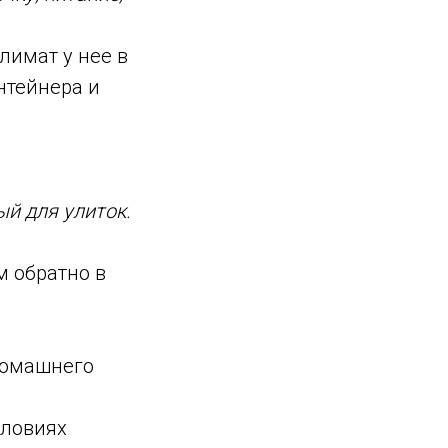
лимат у нее в
нтейнера и
й для улиток.
м обратно в
 домашнего
словиях