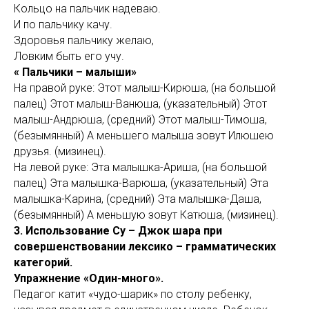
Кольцо на пальчик надеваю.
И по пальчику качу.
Здоровья пальчику желаю,
Ловким быть его учу.
« Пальчики – малыши»
На правой руке: Этот малыш-Кирюша, (на большой
палец) Этот малыш-Ванюша, (указательный) Этот
малыш-Андрюша, (средний) Этот малыш-Тимоша,
(безымянный) А меньшего малыша зовут Илюшею
друзья. (мизинец).
На левой руке: Эта малышка-Ариша, (на большой
палец) Эта малышка-Варюша, (указательный) Эта
малышка-Карина, (средний) Эта малышка-Даша,
(безымянный) А меньшую зовут Катюша, (мизинец).
3.
Использование Су – Джок шара при
совершенствовании лексико – грамматических
категорий.
Упражнение «Один-много».
Педагог катит «чудо-шарик» по столу ребенку,