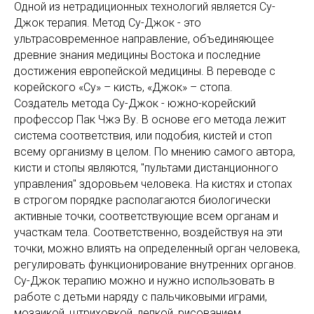
Одной из нетрадиционных технологий является Су-
Джок терапия. Метод Су-Джок - это
ультрасовременное направление, объединяющее
древние знания медицины Востока и последние
достижения европейской медицины. В переводе с
корейского «Су» – кисть, «Джок» – стопа.
Создатель метода Су-Джок - южно-корейский
профессор Пак Чжэ Ву. В основе его метода лежит
система соответствия, или подобия, кистей и стоп
всему организму в целом. По мнению самого автора,
кисти и стопы являются, "пультами дистанционного
управления" здоровьем человека. На кистях и стопах
в строгом порядке располагаются биологически
активные точки, соответствующие всем органам и
участкам тела. Соответственно, воздействуя на эти
точки, можно влиять на определенный орган человека,
регулировать функционирование внутренних органов.
Су-Джок терапию можно и нужно использовать в
работе с детьми наряду с пальчиковыми играми,
мозаикой, штриховкой, лепкой, рисованием.