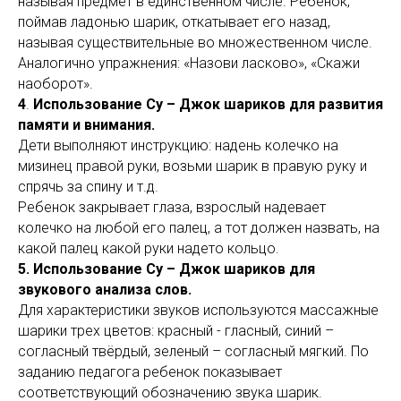
называя предмет в единственном числе. Ребенок,
поймав ладонью шарик, откатывает его назад,
называя существительные во множественном числе.
Аналогично упражнения: «Назови ласково», «Скажи
наоборот».
4
.
Использование Су – Джок шариков для развития
памяти и внимания.
Дети выполняют инструкцию: надень колечко на
мизинец правой руки, возьми шарик в правую руку и
спрячь за спину и т.д.
Ребенок закрывает глаза, взрослый надевает
колечко на любой его палец, а тот должен назвать, на
какой палец какой руки надето кольцо.
5. Использование Су – Джок шариков для
звукового анализа слов.
Для характеристики звуков используются массажные
шарики трех цветов: красный - гласный, синий –
согласный твёрдый, зеленый – согласный мягкий. По
заданию педагога ребенок показывает
соответствующий обозначению звука шарик.