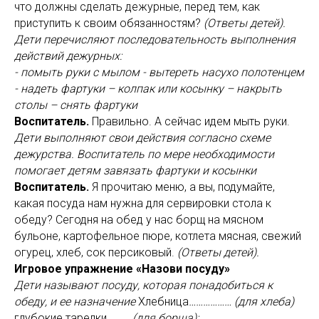
что должны сделать дежурные, перед тем, как
приступить к своим обязанностям?
(Ответы детей).
Дети перечисляют последовательность выполнения
действий дежурных:
- помыть руки с мылом - вытереть насухо полотенцем
- надеть фартуки – колпак или косынку – накрыть
столы – снять фартуки
Воспитатель.
Правильно. А сейчас идем мыть руки.
Дети выполняют свои действия согласно схеме
дежурства. Воспитатель по мере необходимости
помогает детям завязать фартуки и косынки
Воспитатель.
Я прочитаю меню, а вы, подумайте,
какая посуда нам нужна для сервировки стола к
обеду?
Сегодня на обед у нас борщ на мясном
бульоне, картофельное пюре, котлета мясная, свежий
огурец, хлеб, сок персиковый.
(Ответы детей).
Игровое упражнение «Назови посуду»
Дети называют посуду, которая понадобиться к
обеду, и ее назначение
Хлебница
……………… (для хлеба)
глубокие тарелки
……... (для борща);