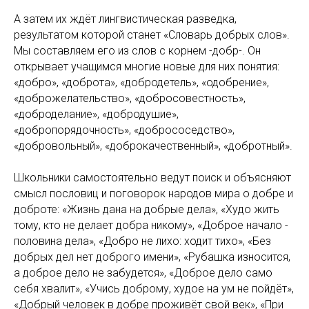
А затем их ждёт лингвистическая разведка,
результатом которой станет «Словарь добрых слов».
Мы составляем его из слов с корнем -добр-. Он
открывает учащимся многие новые для них понятия:
«добро», «доброта», «добродетель», «одобрение»,
«доброжелательство», «добросовестность»,
«доброделание», «добродушие»,
«добропорядочность», «добрососедство»,
«добровольный», «доброкачественный», «добротный».
Школьники самостоятельно ведут поиск и объясняют
смысл пословиц и поговорок народов мира о добре и
доброте: «Жизнь дана на добрые дела», «Худо жить
тому, кто не делает добра никому», «Доброе начало -
половина дела», «Добро не лихо: ходит тихо», «Без
добрых дел нет доброго имени», «Рубашка износится,
а доброе дело не забудется», «Доброе дело само
себя хвалит», «Учись доброму, худое на ум не пойдёт»,
«Добрый человек в добре проживёт свой век», «При