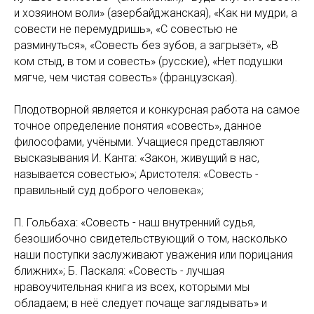
и хозяином воли» (азербайджанская), «Как ни мудри, а
совести не перемудришь», «С совестью не
разминуться», «Совесть без зубов, а загрызёт», «В
ком стыд, в том и совесть» (русские), «Нет подушки
мягче, чем чистая совесть» (французская).
Плодотворной является и конкурсная работа на самое
точное определение понятия «совесть», данное
философами, учёными. Учащиеся представляют
высказывания И. Канта: «Закон, живущий в нас,
называется совестью»; Аристотеля: «Совесть -
правильный суд доброго человека»;
П. Гольбаха: «Совесть - наш внутренний судья,
безошибочно свидетельствующий о том, насколько
наши поступки заслуживают уважения или порицания
ближних»; Б. Паскаля: «Совесть - лучшая
нравоучительная книга из всех, которыми мы
обладаем; в неё следует почаще заглядывать» и