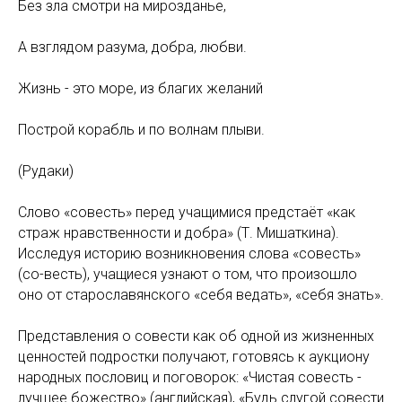
Без зла смотри на мирозданье,
А взглядом разума, добра, любви.
Жизнь - это море, из благих желаний
Построй корабль и по волнам плыви.
(Рудаки)
Слово «совесть» перед учащимися предстаёт «как
страж нравственности и добра» (Т. Мишаткина).
Исследуя историю возникновения слова «совесть»
(со-весть), учащиеся узнают о том, что произошло
оно от старославянского «себя ведать», «себя знать».
Представления о совести как об одной из жизненных
ценностей подростки получают, готовясь к аукциону
народных пословиц и поговорок: «Чистая совесть -
лучшее божество» (английская), «Будь слугой совести