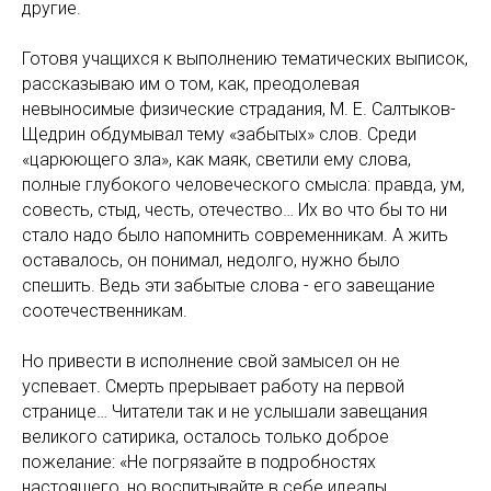
другие.
Готовя учащихся к выполнению тематических выписок,
рассказываю им о том, как, преодолевая
невыносимые физические страдания, М. Е. Салтыков-
Щедрин обдумывал тему «забытых» слов. Среди
«царюющего зла», как маяк, светили ему слова,
полные глубокого человеческого смысла: правда, ум,
совесть, стыд, честь, отечество… Их во что бы то ни
стало надо было напомнить современникам. А жить
оставалось, он понимал, недолго, нужно было
спешить. Ведь эти забытые слова - его завещание
соотечественникам.
Но привести в исполнение свой замысел он не
успевает. Смерть прерывает работу на первой
странице… Читатели так и не услышали завещания
великого сатирика, осталось только доброе
пожелание: «Не погрязайте в подробностях
настоящего, но воспитывайте в себе идеалы