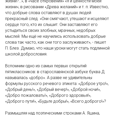
жизни?…», в «часе откровения» «Я и ценности моей
жизни»; в рисовании «Древа желаний» и т. п. Известно,
что добрые слова оставляют в душах людей
прекрасный след. «Они смягчают, утешают и исцеляют
сердце того, кто их слышит. Они заставляют его
устыдиться своих злобных, мрачных, недобрых
мыслей. Мы ещё не научились использовать добрые
слова так часто, как они того заслуживают», - пишет
П. Блез. Думаю, что наши уроки могут стать подлинной
школой добрословия.
Вспомним одно из самых первых открытий
пятиклассников: в старославянской азбуке буква Д
называлась «добро». А разве не удивительны
формулы русского речевого этикета: «Доброе утро!»,
«Добрый день!», «Добрый вечер!», «Доброй ночи!»,
«Добро пожаловать!», «Доброго здоровья!»,
«Доброго пути!», «Будьте добры!», «Всего доброго!»?
Размышляя над поэтическими строками A. Яшина,