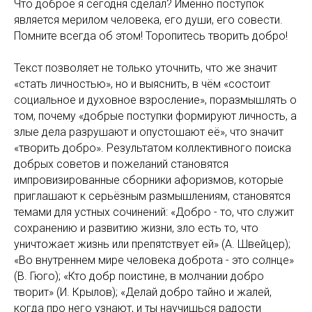
Что доброе я сегодня сделал? Именно поступок
является мерилом человека, его души, его совести.
Помните всегда об этом! Торопитесь творить добро!
Текст позволяет не только уточнить, что же значит
«стать личностью», но и выяснить, в чём «состоит
социальное и духовное взросление», поразмышлять о
том, почему «добрые поступки формируют личность, а
злые дела разрушают и опустошают её», что значит
«творить добро». Результатом коллективного поиска
добрых советов и пожеланий становятся
импровизированные сборники афоризмов, которые
приглашают к серьёзным размышлениям, становятся
темами для устных сочинений: «Добро - то, что служит
сохранению и развитию жизни, зло есть то, что
уничтожает жизнь или препятствует ей» (А. Швейцер);
«Во внутреннем мире человека доброта - это солнце»
(В. Гюго); «Кто добр поистине, в молчании добро
творит» (И. Крылов); «Делай добро тайно и жалей,
когда про него узнают, и ты научишься радости