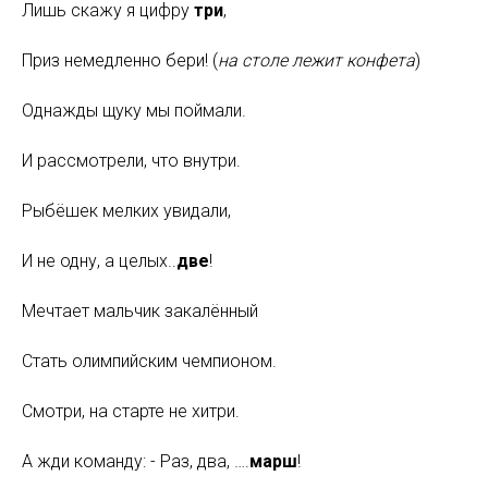
Лишь скажу я цифру
три
,
Приз немедленно бери! (
на столе лежит конфета
)
Однажды щуку мы поймали.
И рассмотрели, что внутри.
Рыбёшек мелких увидали,
И не одну, а целых..
две
!
Мечтает мальчик закалённый
Стать олимпийским чемпионом.
Смотри, на старте не хитри.
А жди команду: - Раз, два, ….
марш
!