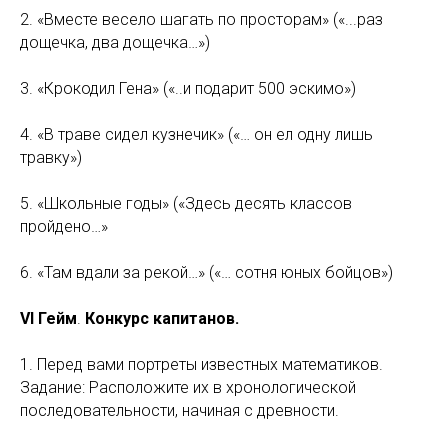
2. «Вместе весело шагать по просторам» («...раз
дощечка, два дощечка…»)
3. «Крокодил Гена» («..и подарит 500 эскимо»)
4. «В траве сидел кузнечик» («… он ел одну лишь
травку»)
5. «Школьные годы» («Здесь десять классов
пройдено…»
6. «Там вдали за рекой…» («… сотня юных бойцов»)
VI Гейм
.
Конкурс капитанов.
1. Перед вами портреты известных математиков.
Задание: Расположите их в хронологической
последовательности, начиная с древности.