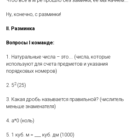
Чтоб все в игре прошло без заминки, ее мы начнем….
Ну, конечно, с разминки!
II. Разминка
Вопросы I команде:
1. Натуральные числа – это…. (числа, которые
используют для счета предметов и указания
порядковых номеров)
2
2. 5
(25)
3. Какая дробь называется правильной? (числитель
меньше знаменателя)
4. а*0 (ноль)
5. 1 куб. м = ___ куб. дм (1000)