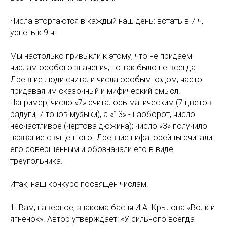
Числа вторгаются в каждый наш день: встать в 7 ч,
успеть к 9 ч.
Мы настолько привыкли к этому, что не придаем
числам особого значения, но так было не всегда.
Древние люди считали числа особым кодом, часто
придавая им сказочный и мифический смысл.
Например, число «7» считалось магическим (7 цветов
радуги, 7 тонов музыки), а «13» - наоборот, число
несчастливое (чертова дюжина); число «3» получило
название священного. Древние пифагорейцы считали
его совершенным и обозначали его в виде
треугольника.
Итак, наш конкурс посвящен числам.
1. Вам, наверное, знакома басня И.А. Крылова «Волк и
ягненок». Автор утверждает: «У сильного всегда