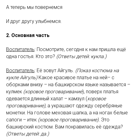
А теперь мы повернемся
И друг другу улыбнемся.
2. Основная часть
Воспитатель
: Посмотрите, сегодня к нам пришла ещё
одна гостья. Кто это?
(Ответы детей: кукла.)
Воспитатель
: Её зовут Айгуль.
(Показ костюма на
кукле Айгуль)
Какое красивое платье на ней– с
оборками внизу – на башкирском языке называется –
кулмек
(хоровое проговаривание
), поверх платья
одевается длинный халат – камзул (
хоровое
проговаривание),
а украшают одежду серебряные
монетки. На голове меховая шапка, а на ногах белые
сапоги – итек
(хоровое проговаривание).
Это
башкирский костюм. Вам понравилась её одежда?
(Ответы детей: да.)