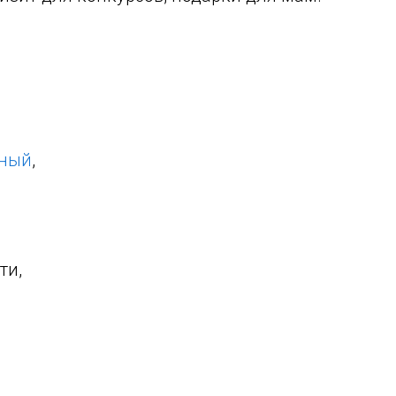
жный
,
ти,