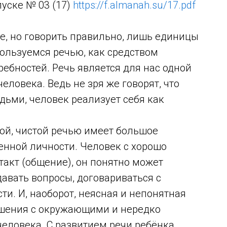
уске № 03 (17)
https://f.almanah.su/17.pdf
се, но говорить правильно, лишь единицы
пользуемся речью, как средством
ребностей. Речь является для нас одной
еловека. Ведь не зря же говорят, что
ьми, человек реализует себя как
й, чистой речью имеет большое
нной личности. Человек с хорошо
такт (общение), он понятно может
авать вопросы, договариваться с
ти. И, наоборот, неясная и непонятная
ошения с окружающими и нередко
человека. С развитием речи ребёнка