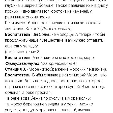
глубина и ширина больше. Также различие их и в дне: у
горных – дно двигается, состоит из каменей, у
равнинных оно из песка.
Реки имеют большое значение в жизни человека и
животных. Какое? (
Дети отвечают
)
Воспитатель:
Вы большие молодцы! А теперь, чтобы
продолжить наше путешествие, вам нужно отгадать
еще одну загадку:
(см. приложение 3)
Воспитатель.
А покажите мне какое оно, море:
Физкультминутка
(см. приложение 4)
Станция 3.
«Море» (изображение морских пейзажей).
Воспитатель
: В чём отличие реки от моря? Море - это
довольно большое водное пространство, которое
ограничено с нескольких сторон сушей. В море вода
соленая, а реке пресная;
- в реке вода бежит по руслу, а в море волны;
- в морях берегов не увидим, а у реки – можно
увидеть; воздух моря очень полезный, именно