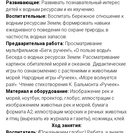
Развивающие:
Развивать познавательный интерес
детей к водным ресурсам и их изучению.
Воспитательные:
Воспитать бережное отношение к
водным ресурсам Земли, формировать навыки
ежедневного поведения по охране природы, в
частности, водных запасов.
Предварительна работа:
Просматривание
мультфильмов «Беги, ручеек!», «О пользе воды!».
Беседа о водных ресурсах Земли. Рассматривание
картинок обитателей морей и океанов. Дидактические
игры по ознакомлению с растениями и животными
морей. Народные игры «Ручеек», «Море волнуется
раз!». Чтение стихотворения К. Бальмонта «Ручеек».
Материал и оборудование:
Изображение рек и
морей, ноутбук, проектор, глобус; иллюстрации с
изображением животных рек и морей; бумага
формата А2; иллюстрации морских и речных животных
и птиц (вырезать из журнала и газеты), ножницы, клей.
Ход занятия:
Воспитатель: (
Показываем глобус) Ребята, а знаете,