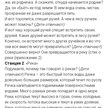
же, из родничка. А скажите, откуда начинается родник?
Да, он «бьёт» из-под земли. В нем вода очень чистая,
прозрачная её даже разрешается пить.
И вот торопится, спешит ручей. А чем в лесу ручеек
может помочь? (
Дети отвечают).
И вот наш хороший ручей спешит встретить своих
друзей. Каких друзей может встретить в лесу ручей?
Конечно, он встретит много других ручейков и во что
они все вместе могут превратиться? (
Дети отвечают
)
Совершенно верно! Они превращаются в реку (стих о
реке (приложение 2)
Станция 2
. «Река»
Подумаете, почему так говорят о реках? (
Дети
отвечают
) Речка – это быстрый поток воды, даже
довольно больших размеров, который течет по руслу.
Речка напитывается подземными поверхностными
водами. Много разных речек попадает в одно море.
Реки, которые текут высоко в горах, очень холодные,
их скорость потока высокая и текут в узких долинах.
Реки, которые текут на равнинах, никуда не спешат, их