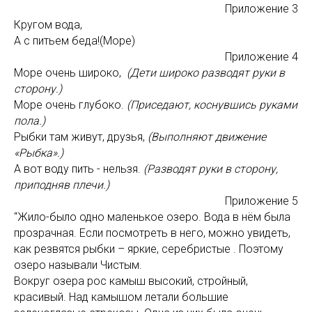
Приложение 3
Кругом вода,
А с питьем беда!(Море)
Приложение 4
Море очень широко,
(Дети широко разводят руки в
сторону.)
Море очень глубоко.
(Приседают, коснувшись руками
пола.)
Рыбки там живут, друзья,
(Выполняют движение
«Рыбка».)
А вот воду пить - нельзя.
(Разводят руки в сторону,
приподняв плечи.)
Приложение 5
“Жило-было одно маленькое озеро. Вода в нём была
прозрачная. Если посмотреть в него, можно увидеть,
как резвятся рыбки – яркие, серебристые . Поэтому
озеро называли Чистым.
Вокруг озера рос камыш высокий, стройный,
красивый. Над камышом летали большие