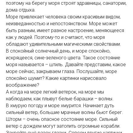
поэтому на берегу моря строят здравницы, санатории,
дома отдыха.
Море привлекает человека своим красивым видом,
неизведанностью и непостоянством. Море может
быть разным, имеет разное настроение, меняющееся
как у людей. Поэтому-то и считают, что моря
обладают удивительными магическими свойствами.
В спокойный солнечный день, и море спокойно,
искрящееся, сине-зеленого цвета. Такое состояние
моря называется – штиль. Давайте представим, какое
море сейчас, закрываем глаза. Послушайте, море
спокойно шумит? Какие картинки нарисовало
воображение?
А когда на море легкий ветерок, на море мы
наблюдаем, как плывут белые барашки – волны.
В хмурую погоду и море хмурится. Начинает дуть
сильный ветер, большие мрачные волны бьют берег.
Шторм – очень опасное состояние море. Сильный
ветер с дождем могут затопить огромные корабли.
Закройте ещё разок глазки. Совсем другие картинки