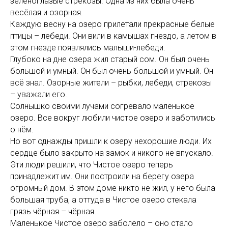
зеленоглазые стрекозы. Одна из них была очень
весёлая и озорная.
Каждую весну на озеро прилетали прекрасные белые
птицы – лебеди. Они вили в камышах гнездо, а летом в
этом гнезде появлялись малыши-лебеди.
Глубоко на дне озера жил старый сом. Он был очень
большой и умный. Он был очень большой и умный. Он
всё знал. Озорные жители – рыбки, лебеди, стрекозы
– уважали его.
Солнышко своими лучами согревало маленькое
озеро. Все вокруг любили чистое озеро и заботились
о нём.
Но вот однажды пришли к озеру нехорошие люди. Их
сердце было закрыто на замок и никого не впускало.
Эти люди решили, что Чистое озеро теперь
принадлежит им. Они построили на берегу озера
огромный дом. В этом доме никто не жил, у него была
большая труба, а оттуда в Чистое озеро стекала
грязь чёрная – чёрная.
Маленькое Чистое озеро заболело – оно стало