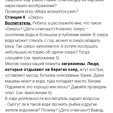
нарисовало воображение?
Проведем игру «Море волнуется раз!»?
Станция 4
. «Озеро»
Воспитатель:
Ребята, а расскажите мне, что такое
«Озеро»? (
Дети отвечают
) Конечно, озеро –
скопление воды в большом углублении земли. В озера
вода может стекать с гор, может в озеро впадать
река. Так озеро наполняется. А хотите послушать
небольшую историю об одном озере? Тогда
слушайте (см. приложение 5)
Многие озера нашей планеты
загрязнены. Люди,
которые отдыхают на берегах озер,
жгут костры,
оставляют мусор, бутылки, консервные банки. Даже
машины моют
в воде, туда попадает масло, бензин.
Подумаете это хорошо или плохо? Давайте проведем
опыт. (см. приложение 6)
В ходе деятельности воспитатель задаёт вопросы:
- Смогут ли в такой воде прожить рыбки и другие
жители водоемов? Почему? (
Дети отвечают
) Вывод,