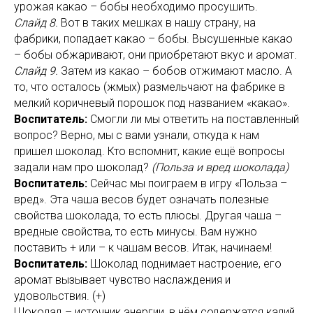
урожая какао – бобы необходимо просушить.
Слайд 8.
Вот в таких мешках в нашу страну, на
фабрики, попадает какао – бобы.
Высушенные какао
– бобы обжаривают, они приобретают вкус и аромат.
Слайд 9.
Затем из какао – бобов отжимают масло.
А
то, что осталось (жмых) размельчают на фабрике в
мелкий коричневый порошок под названием «какао».
Воспитатель:
Смогли ли мы ответить на поставленный
вопрос?
Верно, мы с вами узнали, откуда к нам
пришел шоколад. Кто вспомнит, какие ещё вопросы
задали нам про шоколад?
(Польза и вред шоколада)
Воспитатель:
Сейчас мы поиграем в игру «Польза –
вред». Эта чаша весов будет означать полезные
свойства шоколада, то есть плюсы. Другая чаша –
вредные свойства, то есть минусы. Вам нужно
поставить + или – к чашам весов. Итак, начинаем!
Воспитатель:
Шоколад поднимает настроение, его
аромат вызывает чувство наслаждения и
удовольствия. (+)
Шоколад – источник энергии, в нём содержатся калий