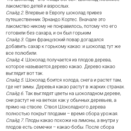
лакомство детей и взрослых.
Слайд 2.
Впервые в Европу шоколад привез
путешественник Эрнандо Кортес. Вначале это
лакомство никому не понравилось, потому что его
готовили без сахара, и он был горьким
Слайд 3.
Один французский повар догадался
добавить сахар к горькому какао: и шоколад тут же
все полюбили.
Слайд 4.
Шоколад получается из плодов дерева,
которое называется дерево какао. Дерево какао
выглядит вот так.
Слайд 5.
Шоколад боится холода, снега и растет там,
где нет зимы. Деревья какао растут в жарких странах.
Слайд 6.
Так выглядят цветы на шоколадном дереве,
они растут не на ветках как у обычных деревьев, а
прямо на стволе. Ствол Шоколадного дерева
полностью покрыт плодами – время сбора урожая.
Слайд 7.
Плоды какао похожи на лимоны, а внутри у
плодов есть семечки – какао-бобы. После сбора