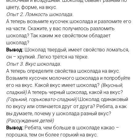
молочный и воздушный. Шоколад бывает разным по
цвету, форме, на вкус.
Опыт 2. Ломкость шоколада.
А теперь возьмите кусочек шоколада и разломите его
на части. Скажите, у вас получилось разломить
шоколад? Так каким же свойством обладает
шоколад?
Вывод:
Шоколад твердый, имеет свойство ломаться,
он – хрупкий. Легко трётся на тёрке.
Опыт 3. Вкус шоколада.
А теперь определите свойства шоколада на вкус.
Возьмите кусочек молочного шоколада и попробуйте
его на вкус. Какой вкус имеет шоколад?
(Вкусный,
сладкий)
А теперь черный шоколад, какой на вкус?
(Горький, горьковато-сладкий)
Шоколад одинаковый
по вкусу или отличается друг от друга?
Ребята, а как
вы думаете, почему у шоколада разный вкус?
(Рассуждения детей)
Вывод:
Ребята, чем больше в шоколаде какао –
порошка, тем он более горький на вкус.