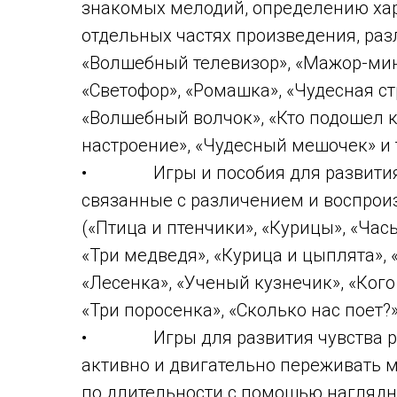
знакомых мелодий, определению хар
отдельных частях произведения, раз
«Волшебный телевизор», «Мажор-мино
«Светофор», «Ромашка», «Чудесная ст
«Волшебный волчок», «Кто подошел к
настроение», «Чудесный мешочек» и т
• Игры и пособия для развития 
связанные с различением и воспро
(«Птица и птенчики», «Курицы», «Час
«Три медведя», «Курица и цыплята», 
«Лесенка», «Ученый кузнечик», «Кого 
«Три поросенка», «Сколько нас поет?» и
• Игры для развития чувства рит
активно и двигательно переживать 
по длительности с помощью наглядны