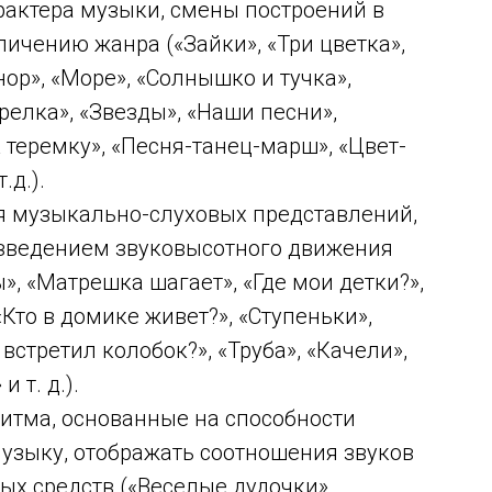
актера музыки, смены построений в
личению жанра («Зайки», «Три цветка»,
р», «Море», «Солнышко и тучка»,
релка», «Звезды», «Наши песни»,
 теремку», «Песня-танец-марш», «Цвет-
.д.).
музыкально-слуховых представлений,
изведением звуковысотного движения
ы», «Матрешка шагает», «Где мои детки?»,
«Кто в домике живет?», «Ступеньки»,
встретил колобок?», «Труба», «Качели»,
 т. д.).
ма, основанные на способности
музыку, отображать соотношения звуков
х средств («Веселые дудочки»,