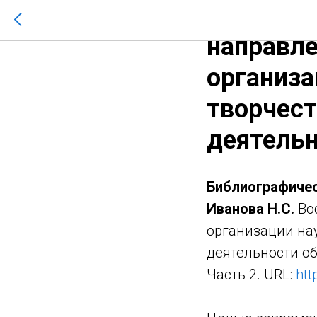
Иванова 
направле
организа
творчест
деятель
Библиографичес
Иванова Н.С.
Вос
организации на
деятельности об
Часть 2. URL:
htt