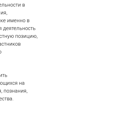
ельности в
ия,
ке именно в
я деятельность
стную позицию,
частников
о
ить
ющихся на
, познания,
ества.