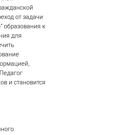
гражданской
еход от задачи
" образования к
ния для
ечить
ование
формацией,
 Педагог
ов и становится
чного