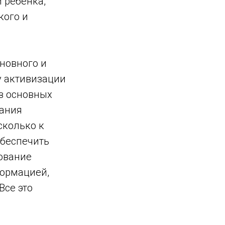
 ребенка,
кого и
новного и
у активизации
з основных
вания
сколько к
обеспечить
ование
формацией,
Все это