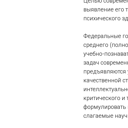
Целью современ
выявление его 
психического зд
Федеральные го
среднего (полн
учебно-познава
задач современн
предъявляются у
качественной с
интеллектуальн
критического и
формулировать и
слагаемые науч