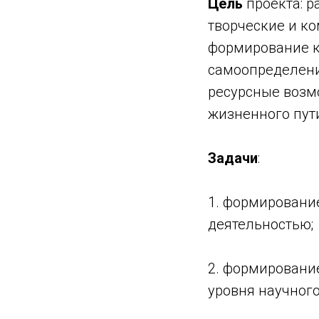
Цель
проекта: р
творческие и к
формирование к
самоопределени
ресурсные возм
жизненного пут
Задачи
:
1. формировани
деятельностью;
2. формировани
уровня научног