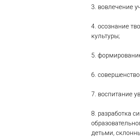
3. вовлечение у
4. осознание тв
культуры;
5. формировани
6. совершенств
7. воспитание у
8. разработка с
образовательног
детьми, склонн