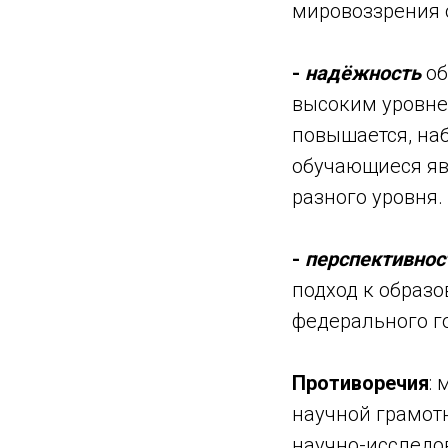
мировоззрения 
-
надёжность
об
высоким уровне
повышается, на
обучающиеся яв
разного уровня.
-
перспективно
подход к образо
федерального го
Противоречия
:
научной грамот
научно-исследо