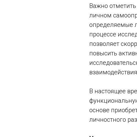
Важно отметить
личном самоопр
определяемые л
процессе иссле
позволяет скор
повысить активн
исследовательс
взаимодействия
В настоящее вр
функциональную
основе приобрет
личностного ра