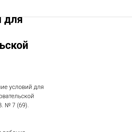
кт,
й для
льской
ие условий для
довательской
 № 7 (69).