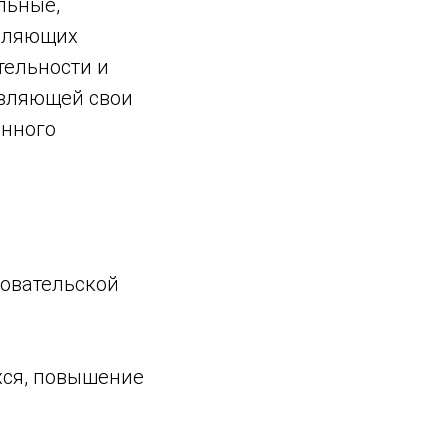
льные,
деляющих
тельности и
авляющей свои
анного
довательской
хся, повышение