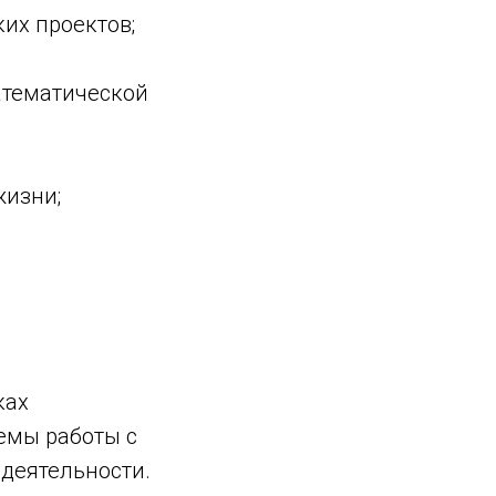
их проектов;
математической
жизни;
ках
емы работы с
 деятельности.