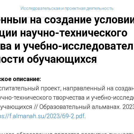
Н.С. Воспитательный прое
Исследовательская и проектная деятельность
нный на создание услови
ции научно-технического
ва и учебно-исследовате
ности обучающихся
кое описание:
питательный проект, направленный на создан
учно-технического творчества и учебно-иссле
учающихся // Образовательный альманах. 2023.
ps://f.almanah.su/2023/69-2.pdf
.