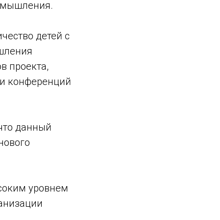
 мышления.
чество детей с
ышления
в проекта,
 и конференций
 что данный
нового
ысоким уровнем
ганизации