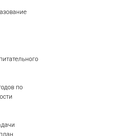
разование
питательного
тодов по
ости
адачи
 план