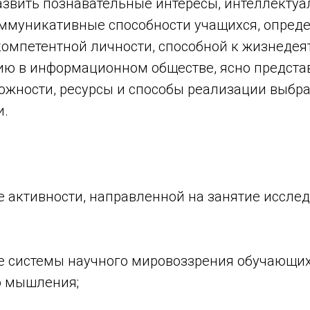
азвить познавательные интересы, интеллектуа
оммуникативные способности учащихся, опре
омпетентной личности, способной к жизнедея
ю в информационном обществе, ясно предст
ожности, ресурсы и способы реализации выбр
и.
е активности, направленной на занятие иссле
е системы научного мировоззрения обучающи
о мышления;