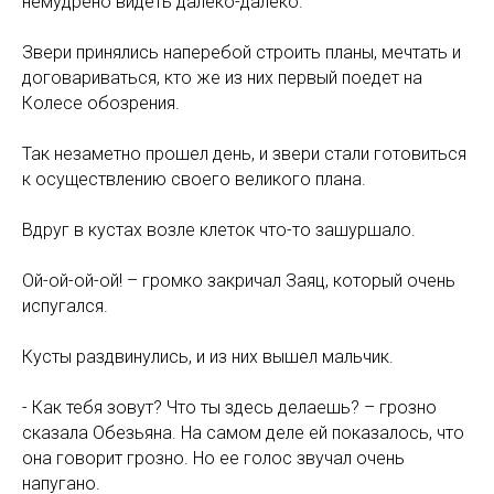
немудрено видеть далеко-далеко.
Звери принялись наперебой строить планы, мечтать и
договариваться, кто же из них первый поедет на
Колесе обозрения.
Так незаметно прошел день, и звери стали готовиться
к осуществлению своего великого плана.
Вдруг в кустах возле клеток что-то зашуршало.
Ой-ой-ой-ой! – громко закричал Заяц, который очень
испугался.
Кусты раздвинулись, и из них вышел мальчик.
- Как тебя зовут? Что ты здесь делаешь? – грозно
сказала Обезьяна. На самом деле ей показалось, что
она говорит грозно. Но ее голос звучал очень
напугано.